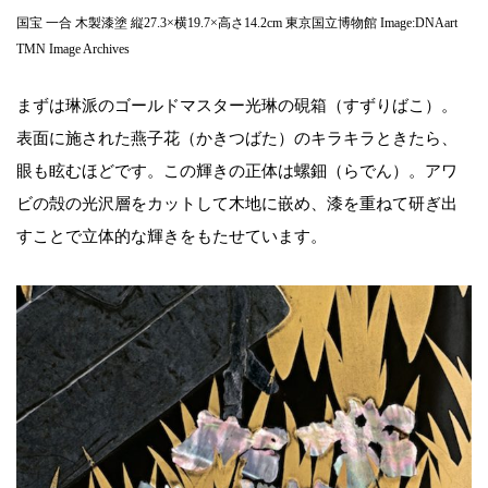
国宝 一合 木製漆塗 縦27.3×横19.7×高さ14.2cm 東京国立博物館 Image:DNAart
TMN Image Archives
まずは琳派のゴールドマスター光琳の硯箱（すずりばこ）。
表面に施された燕子花（かきつばた）のキラキラときたら、
眼も眩むほどです。この輝きの正体は螺鈿（らでん）。アワ
ビの殻の光沢層をカットして木地に嵌め、漆を重ねて研ぎ出
すことで立体的な輝きをもたせています。