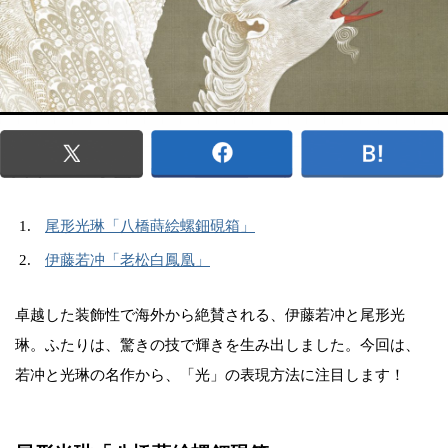
尾形光琳「八橋蒔絵螺鈿硯箱」
伊藤若冲「老松白鳳凰」
卓越した装飾性で海外から絶賛される、伊藤若冲と尾形光
琳。ふたりは、驚きの技で輝きを生み出しました。今回は、
若冲と光琳の名作から、「光」の表現方法に注目します！