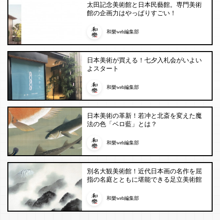
太田記念美術館と日本民藝館。専門美術
館の企画力はやっぱりすごい！
和樂web編集部
日本美術が買える！七夕入札会がいよい
よスタート
和樂web編集部
日本美術の革新！若冲と北斎を変えた魔
法の色「ベロ藍」とは？
和樂web編集部
別名大観美術館！近代日本画の名作を屈
指の名庭とともに堪能できる足立美術館
和樂web編集部