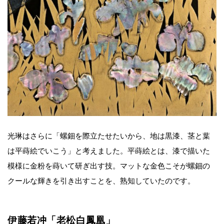
光琳はさらに「螺鈿を際立たせたいから、地は黒漆、茎と葉
は平蒔絵でいこう」と考えました。平蒔絵とは、漆で描いた
模様に金粉を蒔いて研ぎ出す技。マットな金色こそが螺鈿の
クールな輝きを引き出すことを、熟知していたのです。
伊藤若冲「老松白鳳凰」