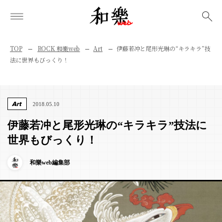
検索
TOP
ROCK 和樂web
Art
伊藤若冲と尾形光琳の“キラキラ”技
法に世界もびっくり！
Art
2018.05.10
伊藤若冲と尾形光琳の“キラキラ”技法に
世界もびっくり！
和樂web編集部