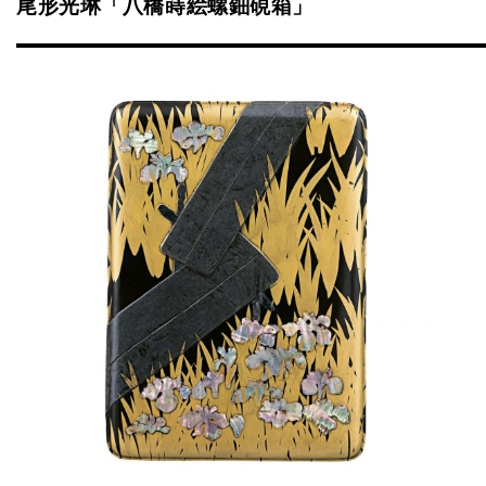
尾形光琳「八橋蒔絵螺鈿硯箱」