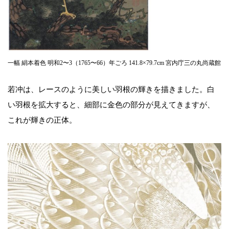
一幅 絹本着色 明和2〜3（1765〜66）年ごろ 141.8×79.7cm 宮内庁三の丸尚蔵館
若冲は、レースのように美しい羽根の輝きを描きました。白
い羽根を拡大すると、細部に金色の部分が見えてきますが、
これが輝きの正体。