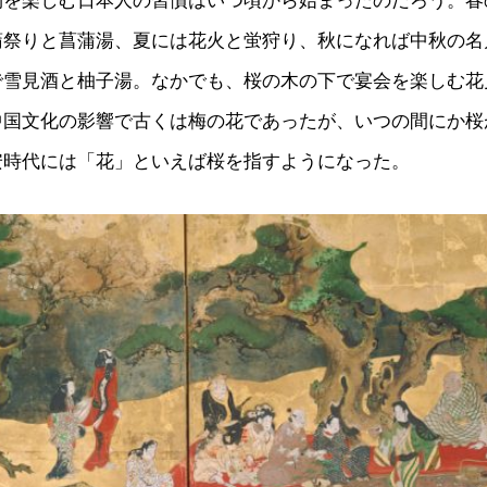
物を楽しむ日本人の習慣はいつ頃から始まったのだろう。春
蒲祭りと菖蒲湯、夏には花火と蛍狩り、秋になれば中秋の名
で雪見酒と柚子湯。なかでも、桜の木の下で宴会を楽しむ花
中国文化の影響で古くは梅の花であったが、いつの間にか桜
安時代には「花」といえば桜を指すようになった。