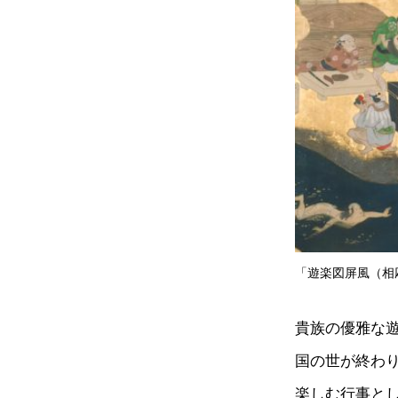
「遊楽図屏風（相応寺屏
貴族の優雅な
国の世が終わ
楽しむ行事と