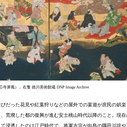
風）」右隻 徳川美術館蔵 DNP Image Archive
遊びだった花見や紅葉狩りなどの屋外での宴遊が庶民の娯楽
り、荒廃した都の復興が進む安土桃山時代以降のこと。現在
して浸透したのは江戸時代で、将軍吉宗が向島の隅田川堤や