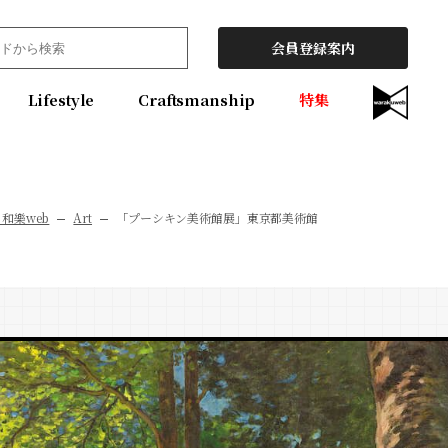
会員登録案内
Lifestyle
Craftsmanship
特集
 和樂web
Art
「プーシキン美術館展」東京都美術館