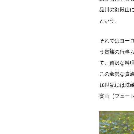
品川の御殿山
という。
それではヨー
う貴族の行事
て、贅沢な料
この豪勢な貴
18世紀には
宴画（フェー