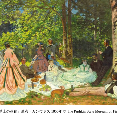
」油彩・カンヴァス 1866年 © The Pushkin State Museum of Fine A