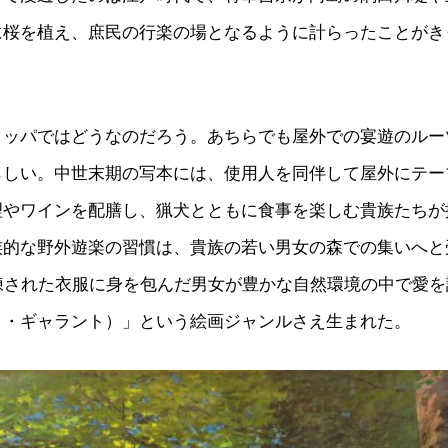
に桜を植え、庶民の行楽の場となるように計らったことがき
ロッパではどうなのだろう。あちらでも屋外での宴遊のルー
らしい。中世末期の写本には、使用人を同伴して屋外にテー
理やワインを配膳し、猟犬とともに食事を楽しむ貴族たちが
族的な野外遊楽の習慣は、貴族の若い男女の森での集いへと
洗練された衣服に身を包んだ男女が豊かな自然環境の中で愛
ト・ギャラント）」という絵画ジャンルさえ生まれた。