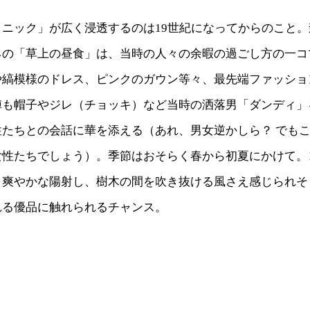
クニック」が広く浸透するのは19世紀になってからのこと
ネの「草上の昼食」は、当時の人々の余暇の過ごし方の一コ
や縞模様のドレス、ピンクのガウン等々、最先端ファッショ
陣も帽子やジレ（チョッキ）など当時の洒落男「ダンディ」
性たちとの会話に華を添える（あれ、男女逆かしら？ でも
女性たちでしょう）。季節はおそらく春から初夏にかけて。
と爽やかな陽射し、樹木の間を吹き抜ける風さえ感じられそ
れる優品に触れられるチャンス。