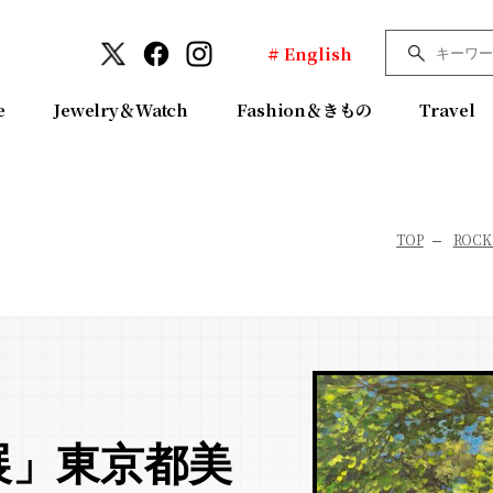
# English
e
Jewelry＆Watch
Fashion＆きもの
Travel
TOP
ROCK
展」東京都美