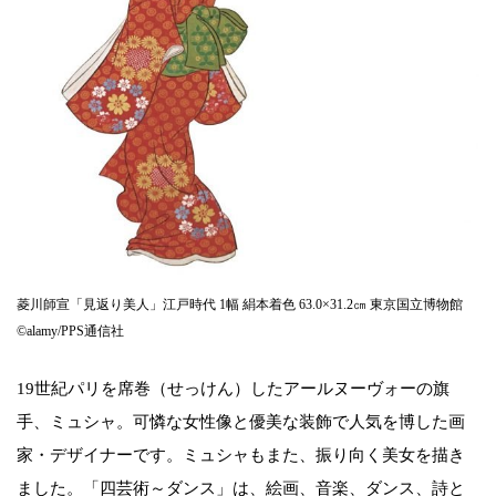
菱川師宣「見返り美人」江戸時代 1幅 絹本着色 63.0×31.2㎝ 東京国立博物館
©alamy/PPS通信社
19世紀パリを席巻（せっけん）したアールヌーヴォーの旗
手、ミュシャ。可憐な女性像と優美な装飾で人気を博した画
家・デザイナーです。ミュシャもまた、振り向く美女を描き
ました。「四芸術～ダンス」は、絵画、音楽、ダンス、詩と