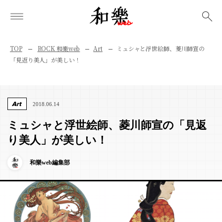
検索
TOP
ROCK 和樂web
Art
ミュシャと浮世絵師、菱川師宣の
「見返り美人」が美しい！
Art
2018.06.14
ミュシャと浮世絵師、菱川師宣の「見返
り美人」が美しい！
和樂web編集部