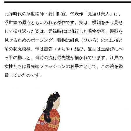
元禄時代の浮世絵師・菱川師宣。代表作「見返り美人」は、
浮世絵の原点ともいわれる傑作です。実は、横顔をチラ見せ
して振り返った姿は、元禄時代に流行した着物や帯、髪型を
見せるためのポージング。着物は緋色（ひいろ）の地に桜と
菊の花丸模様、帯は吉弥（きちや）結び、髪型は玉結びにべ
っ甲の櫛…と、当時の流行最先端が描かれています。江戸の
女性たちは最先端ファッションのお手本として、この絵を鑑
賞していたのです。