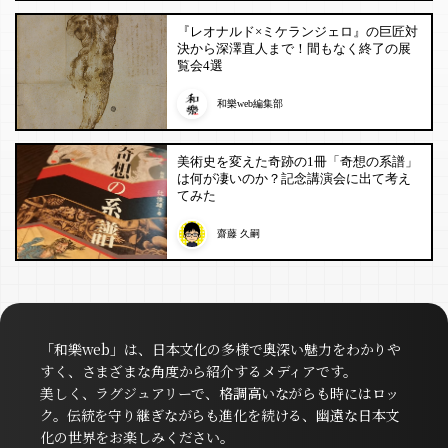
『レオナルド×ミケランジェロ』の巨匠対
決から深澤直人まで！間もなく終了の展
覧会4選
和樂web編集部
美術史を変えた奇跡の1冊「奇想の系譜」
は何が凄いのか？記念講演会に出て考え
てみた
齋藤 久嗣
「和樂web」は、日本文化の多様で奥深い魅力をわかりや
すく、さまざまな角度から紹介するメディアです。
美しく、ラグジュアリーで、格調高いながらも時にはロッ
ク。伝統を守り継ぎながらも進化を続ける、幽遠な日本文
化の世界をお楽しみください。