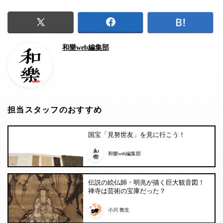
和樂web編集部
担当スタッフのおすすめ
国宝「見努世友」を見に行こう！
和樂web編集部
伝説の絵仏師・明兆が描く巨大観音図！
禅寺は芸術の宝庫だった？
小川 敦生