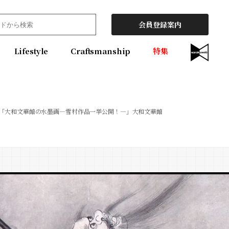
会員登録案内
Lifestyle
Craftsmanship
特集
「大和文華館の水墨画―雪村作品一挙公開！―」大和文華館