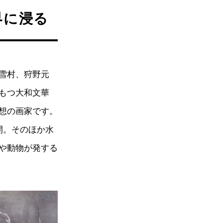
界に浸る
雪村、狩野元
もつ大和文華
想の画家です。
開。そのほか水
や動物が発する