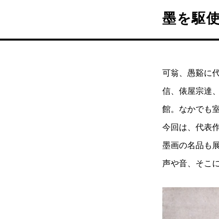
墨を駆
可翁、愚谿に
信、俵屋宗達
館。なかでも
今回は、代表
墨画の名品も
声や音、そこ