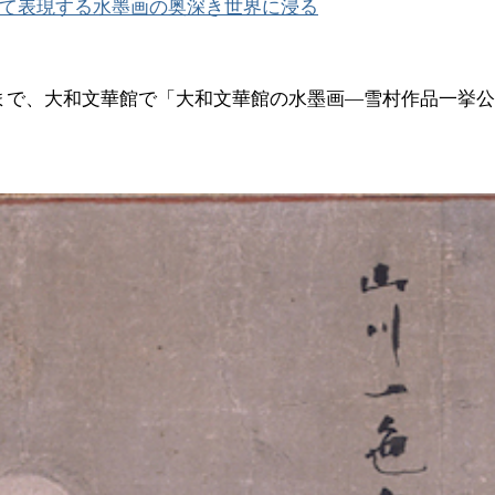
て表現する水墨画の奥深き世界に浸る
1日まで、大和文華館で「大和文華館の水墨画―雪村作品一挙