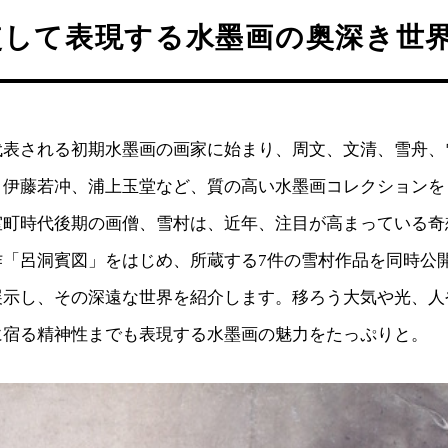
使して表現する水墨画の奥深き世
代表される初期水墨画の画家に始まり、周文、文清、雪舟、
、伊藤若冲、浦上玉堂など、質の高い水墨画コレクションを
室町時代後期の画僧、雪村は、近年、注目が高まっている奇
作「呂洞賓図」をはじめ、所蔵する7件の雪村作品を同時公
展示し、その深遠な世界を紹介します。移ろう大気や光、人
に宿る精神性までも表現する水墨画の魅力をたっぷりと。