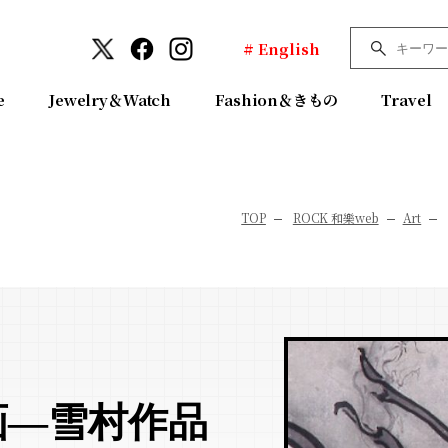
# English
e
Jewelry＆Watch
Fashion＆きもの
Travel
TOP
ROCK 和樂web
Art
画―雪村作品