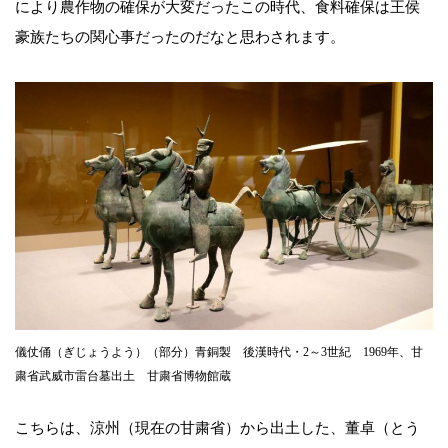
により農作物の確保が大変だったこの時代、食料確保は王侯
豪族たちの関心事だったのだなと思わされます。
儀仗俑（ぎじょうよう）（部分）青銅製 後漢時代・2～3世紀 1969年、甘
粛省武威市雷台墓出土 甘粛省博物館蔵
こちらは、涼州（現在の甘粛省）から出土した、董卓（とう