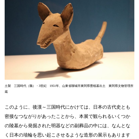
土製 三国時代（魏）・3世紀 1951年、山東省聊城市東阿県曹植墓出土 東阿県文物管理所
蔵
このように、後漢～三国時代にかけては、日本の古代史とも
密接なつながりがあったことから、本展で観られるいくつか
の陵墓から発掘された明器などの副葬品の中には、なんとな
く日本の埴輪を思い起こさせるような造形の展示もあります