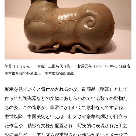
羊尊（ようそん） 青磁 三国時代（呉）・甘露元年（265）1958年、江蘇省
南京市草場門外墓出土 南京市博物総館蔵
展示を見ていくと気付かされるのが、副葬品（明器）として
作られた陶磁器などの文物にあしらわれている数々の動物た
ちの姿。この造形が、非常にかわいくて素朴なんですよね。
中世以降、中国美術といえば、壮大さや豪華絢爛さが目立っ
た作品や、精緻な文様が配置され、写実的に表現された工芸
や絵画など、リアリズムが重視された作品が多いイメージで