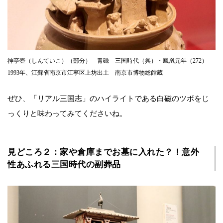
神亭壺（しんていこ）（部分） 青磁 三国時代（呉）・鳳凰元年（272）
1993年、江蘇省南京市江寧区上坊出土 南京市博物総館蔵
ぜひ、「リアル三国志」のハイライトである白磁のツボをじ
っくりと味わってみてくださいね。
見どころ２：家や倉庫までお墓に入れた？！意外
性あふれる三国時代の副葬品