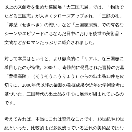
以上の来館者を集めた巡回展「大三国志展」では、「物語で
たどる三国志」が大きくクローズアップされ、「三顧の礼」
「赤壁（せきへき）の戦い」など「三国志演義」での有名な
シーンやエピソードにちなんだ日中における後世の美術品・
文物などがロマンたっぷりに紹介されました。
対して本展はというと、より徹底的に「リアル」な三国志に
着目したのが特徴。2008年、奇跡的に発見された曹操のお墓
「曹操高陵」（そうそうこうりょう）からの出土品13件を皮
切りに、2000年代以降の最新の発掘成果や近年の学術論考に
基づいた、三国時代の出土品を中心に展示が組まれているの
です。
考えてみれば、本当にこれは贅沢なことです。18世紀や19世
紀といった、比較的まだ多数残っている近代の美術品ではな