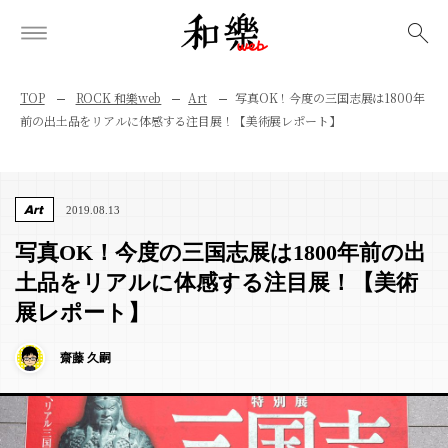
検索
TOP
ROCK 和樂web
Art
写真OK！今度の三国志展は1800年
前の出土品をリアルに体感する注目展！【美術展レポート】
Art
2019.08.13
写真OK！今度の三国志展は1800年前の出
土品をリアルに体感する注目展！【美術
展レポート】
齋藤 久嗣