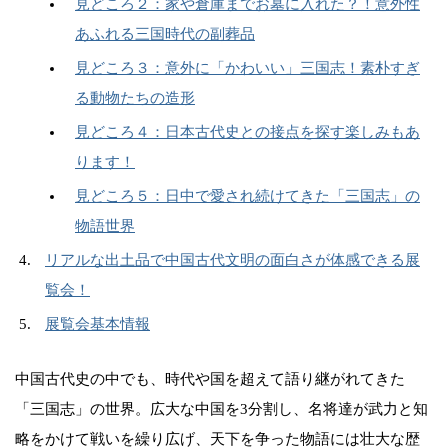
見どころ２：家や倉庫までお墓に入れた？！意外性
あふれる三国時代の副葬品
見どころ３：意外に「かわいい」三国志！素朴すぎ
る動物たちの造形
見どころ４：日本古代史との接点を探す楽しみもあ
ります！
見どころ５：日中で愛され続けてきた「三国志」の
物語世界
リアルな出土品で中国古代文明の面白さが体感できる展
覧会！
展覧会基本情報
中国古代史の中でも、時代や国を超えて語り継がれてきた
「三国志」の世界。広大な中国を3分割し、名将達が武力と知
略をかけて戦いを繰り広げ、天下を争った物語には壮大な歴