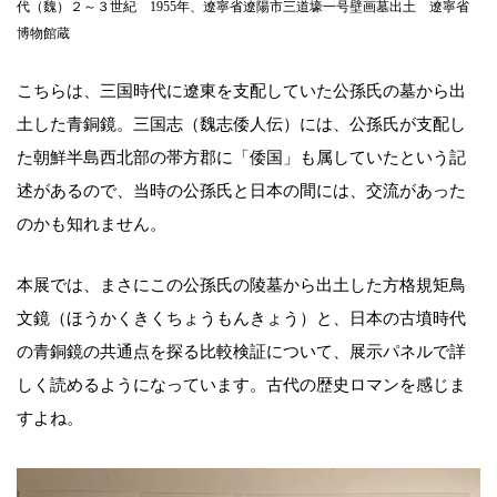
代（魏）２～３世紀 1955年、遼寧省遼陽市三道壕一号壁画墓出土 遼寧省
博物館蔵
こちらは、三国時代に遼東を支配していた公孫氏の墓から出
土した青銅鏡。三国志（魏志倭人伝）には、公孫氏が支配し
た朝鮮半島西北部の帯方郡に「倭国」も属していたという記
述があるので、当時の公孫氏と日本の間には、交流があった
のかも知れません。
本展では、まさにこの公孫氏の陵墓から出土した方格規矩鳥
文鏡（ほうかくきくちょうもんきょう）と、日本の古墳時代
の青銅鏡の共通点を探る比較検証について、展示パネルで詳
しく読めるようになっています。古代の歴史ロマンを感じま
すよね。