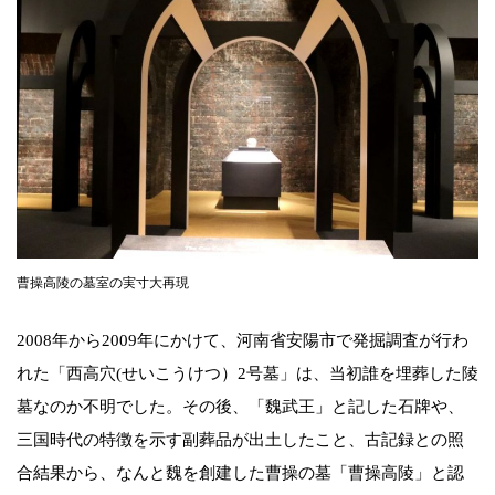
曹操高陵の墓室の実寸大再現
2008年から2009年にかけて、河南省安陽市で発掘調査が行わ
れた「西高穴(せいこうけつ）2号墓」は、当初誰を埋葬した陵
墓なのか不明でした。その後、「魏武王」と記した石牌や、
三国時代の特徴を示す副葬品が出土したこと、古記録との照
合結果から、なんと魏を創建した曹操の墓「曹操高陵」と認