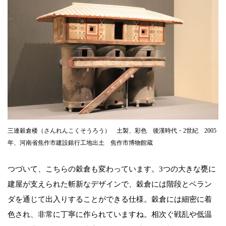
三連穀倉楼（さんれんこくそうろう） 土製、彩色 後漢時代・2世紀 2005
年、河南省焦作市建設銀行工地出土 焦作市博物館蔵
つづいて、こちらの穀倉も変わっています。3つの大きな甕に
建屋が支えられた斬新なデザインで、穀倉には階段とベラン
ダを通じて出入りすることができる仕様。穀倉には細密に着
色され、非常に丁寧に作られていますね。相次ぐ戦乱や低温