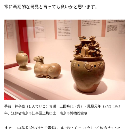
常に画期的な発見と言っても良いかと思います。
手前：神亭壺（しんていこ）青磁 三国時代（呉）・鳳凰元年（272）1993
年、江蘇省南京市江寧区上坊出土 南京市博物総館蔵
また、白磁以外では「青磁」もぜひチェックしておきたいと