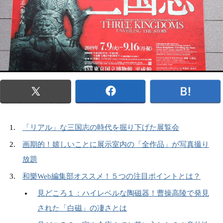
「リアル」な三国志の時代を掘り下げた展覧会
画期的！嬉しいことに展示室内の「全作品」が写真撮り
放題
和樂Web編集部オススメ！５つの注目ポイントとは？
見どころ１：ハイレベルな陶磁器！曹操高陵で発見
された「白磁」の凄さとは