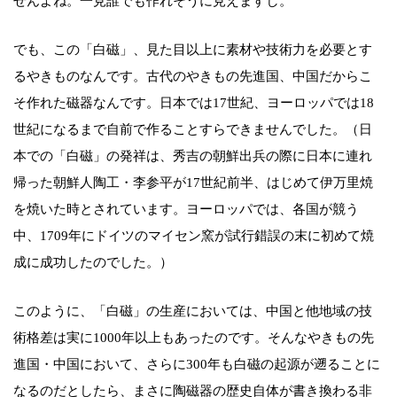
せんよね。一見誰でも作れそうに見えますし。
でも、この「白磁」、見た目以上に素材や技術力を必要とす
るやきものなんです。古代のやきもの先進国、中国だからこ
そ作れた磁器なんです。日本では17世紀、ヨーロッパでは18
世紀になるまで自前で作ることすらできませんでした。（日
本での「白磁」の発祥は、秀吉の朝鮮出兵の際に日本に連れ
帰った朝鮮人陶工・李参平が17世紀前半、はじめて伊万里焼
を焼いた時とされています。ヨーロッパでは、各国が競う
中、1709年にドイツのマイセン窯が試行錯誤の末に初めて焼
成に成功したのでした。）
このように、「白磁」の生産においては、中国と他地域の技
術格差は実に1000年以上もあったのです。そんなやきもの先
進国・中国において、さらに300年も白磁の起源が遡ることに
なるのだとしたら、まさに陶磁器の歴史自体が書き換わる非