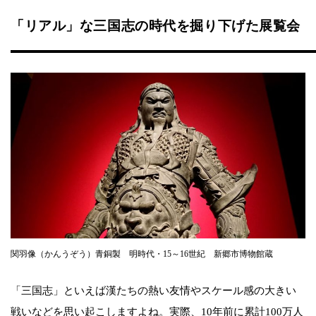
「リアル」な三国志の時代を掘り下げた展覧会
関羽像（かんうぞう）青銅製 明時代・15～16世紀 新郷市博物館蔵
「三国志」といえば漢たちの熱い友情やスケール感の大きい
戦いなどを思い起こしますよね。実際、10年前に累計100万人