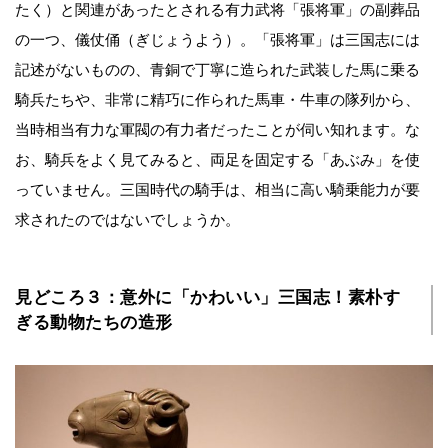
たく）と関連があったとされる有力武将「張将軍」の副葬品
の一つ、儀仗俑（ぎじょうよう）。「張将軍」は三国志には
記述がないものの、青銅で丁寧に造られた武装した馬に乗る
騎兵たちや、非常に精巧に作られた馬車・牛車の隊列から、
当時相当有力な軍閥の有力者だったことが伺い知れます。な
お、騎兵をよく見てみると、両足を固定する「あぶみ」を使
っていません。三国時代の騎手は、相当に高い騎乗能力が要
求されたのではないでしょうか。
見どころ３：意外に「かわいい」三国志！素朴す
ぎる動物たちの造形