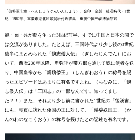
「偏将軍印章（へんしょうぐんいんしょう）」金印 金製 後漢時代・1世
紀 1982年、重慶市港北区聚賢岩付近収集 重慶中国三峡博物館蔵
魏・蜀・呉が覇を争った3世紀前半、すでに中国と日本の間で
は交流がありました。たとえば、三国時代より少し後の3世紀
後半にまとめられた「魏志倭人伝」（ぎしわじんでん）にお
いて、西暦238年以降、卑弥呼が帯方郡を通じて魏に使者を送
り、中国皇帝から「親魏倭王」（しんぎわおう）の称号を賜
ったエピソードはあまりに有名ですよね。（ちなみに、「魏
志倭人伝」は「三国志」の一部なんです。知ってまし
た？！）また、それより少し前に書かれた1世紀の「後漢書」
にも、朝貢に訪れた倭国の王に対して、「漢委奴国王」（か
んのわのなこくおう）の称号を授けたとの記述も有名です。