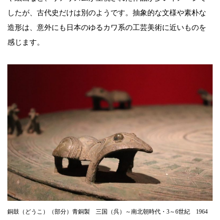
したが、古代史だけは別のようです。抽象的な文様や素朴な
造形は、意外にも日本のゆるカワ系の工芸美術に近いものを
感じます。
銅鼓（どうこ）（部分）青銅製 三国（呉）～南北朝時代・3～6世紀 1964