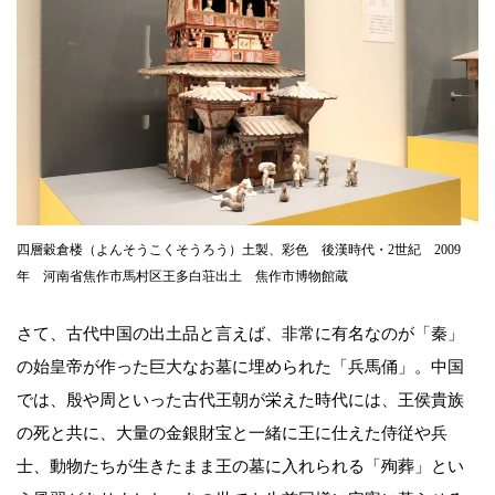
四層穀倉楼（よんそうこくそうろう）土製、彩色 後漢時代・2世紀 2009
年 河南省焦作市馬村区王多白荘出土 焦作市博物館蔵
さて、古代中国の出土品と言えば、非常に有名なのが「秦」
の始皇帝が作った巨大なお墓に埋められた「兵馬俑」。中国
では、殷や周といった古代王朝が栄えた時代には、王侯貴族
の死と共に、大量の金銀財宝と一緒に王に仕えた侍従や兵
士、動物たちが生きたまま王の墓に入れられる「殉葬」とい