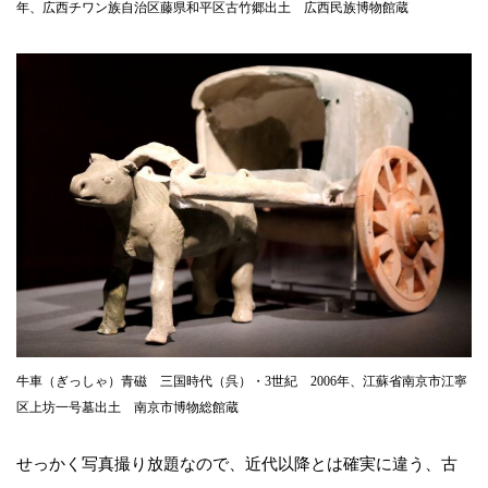
年、広西チワン族自治区藤県和平区古竹郷出土 広西民族博物館蔵
牛車（ぎっしゃ）青磁 三国時代（呉）・3世紀 2006年、江蘇省南京市江寧
区上坊一号墓出土 南京市博物総館蔵
せっかく写真撮り放題なので、近代以降とは確実に違う、古