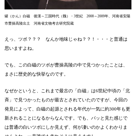
罐（かん）白磁 後漢～三国時代（魏）・3世紀 2008～2009年、河南省安陽
市曹操高陵出土 河南省文物考古研究院蔵
えっ、ツボ？？？ なんか地味じゃね？？！・・・と普通は
思いますよね。
でも、この白磁のツボが曹操高陵の中で見つかったことは、
まさに歴史的な快挙なのです。
なぜかというと、これまで最古の「白磁」は6世紀中頃の「北
斉」で見つかったものが最古とされていたのですが、今回の
発見によって、白磁の起源とされる年代が一気に約300年も更
新されることになるからなんです。でも、パッと見た感じで
は普通の白いツボにしか見えず、何が凄いのかよくわかりま