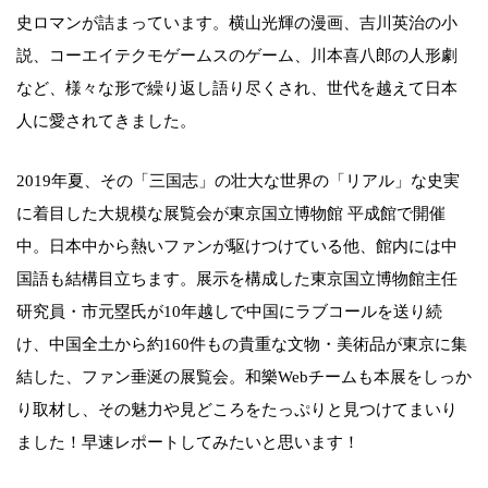
史ロマンが詰まっています。横山光輝の漫画、吉川英治の小
説、コーエイテクモゲームスのゲーム、川本喜八郎の人形劇
など、様々な形で繰り返し語り尽くされ、世代を越えて日本
人に愛されてきました。
2019年夏、その「三国志」の壮大な世界の「リアル」な史実
に着目した大規模な展覧会が東京国立博物館 平成館で開催
中。日本中から熱いファンが駆けつけている他、館内には中
国語も結構目立ちます。展示を構成した東京国立博物館主任
研究員・市元塁氏が10年越しで中国にラブコールを送り続
け、中国全土から約160件もの貴重な文物・美術品が東京に集
結した、ファン垂涎の展覧会。和樂Webチームも本展をしっか
り取材し、その魅力や見どころをたっぷりと見つけてまいり
ました！早速レポートしてみたいと思います！