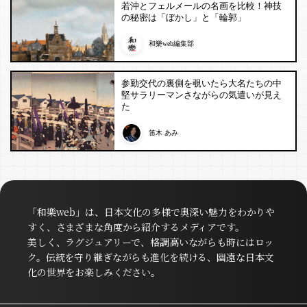
若沖とフェルメールの名画を比較！神技
の秘密は「ぼかし」と「輪郭」
和樂web編集部
参勤交代の裏側を覗いたら大名たちの中
堅サラリーマンさながらの気遣いが見え
た
笛木 あみ
「和樂web」は、日本文化の多様で奥深い魅力をわかりや
すく、さまざまな角度から紹介するメディアです。
美しく、ラグジュアリーで、格調高いながらも時にはロッ
ク。伝統を守り継ぎながらも進化を続ける、幽遠な日本文
化の世界をお楽しみください。