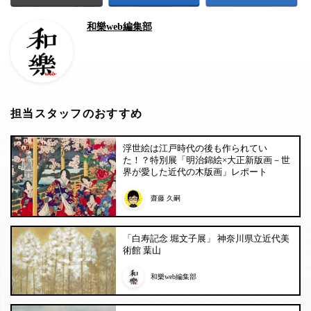
和樂web編集部
担当スタッフのおすすめ
浮世絵は江戸時代の後も作られてい
た！？特別展「明治錦絵×大正新版画－世
界が愛した近代の木版画」レポート
齋藤 久嗣
「白寿記念 堀文子展」 神奈川県立近代美
術館 葉山
和樂web編集部