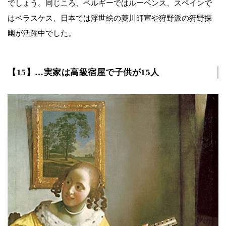
でしょう。同じころ、ベルギーではルーベンス、スペインで
はベラスケス、日本では浮世絵の菱川師宣や狩野派の狩野探
幽が活躍中でした。
【15】…実家は高級宿屋で子供が15人