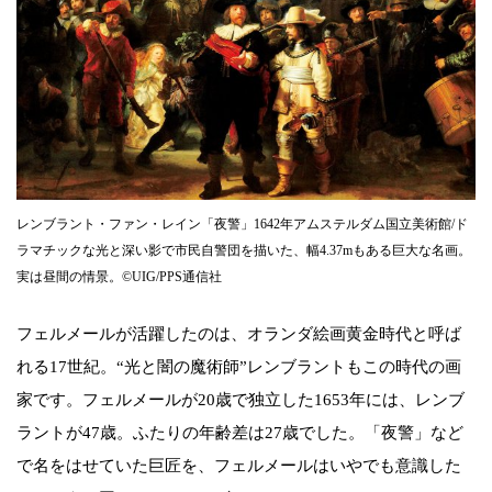
レンブラント・ファン・レイン「夜警」1642年アムステルダム国立美術館/ド
ラマチックな光と深い影で市民自警団を描いた、幅4.37mもある巨大な名画。
実は昼間の情景。©UIG/PPS通信社
フェルメールが活躍したのは、オランダ絵画黄金時代と呼ば
れる17世紀。“光と闇の魔術師”レンブラントもこの時代の画
家です。フェルメールが20歳で独立した1653年には、レンブ
ラントが47歳。ふたりの年齢差は27歳でした。「夜警」など
で名をはせていた巨匠を、フェルメールはいやでも意識した