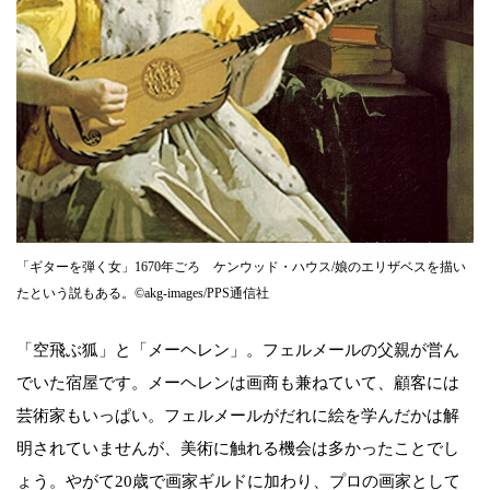
「ギターを弾く女」1670年ごろ ケンウッド・ハウス/娘のエリザベスを描い
たという説もある。©akg-images/PPS通信社
「空飛ぶ狐」と「メーヘレン」。フェルメールの父親が営ん
でいた宿屋です。メーヘレンは画商も兼ねていて、顧客には
芸術家もいっぱい。フェルメールがだれに絵を学んだかは解
明されていませんが、美術に触れる機会は多かったことでし
ょう。やがて20歳で画家ギルドに加わり、プロの画家として