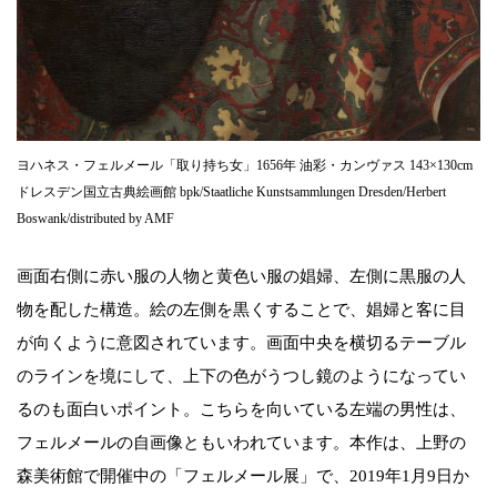
ヨハネス・フェルメール「取り持ち女」1656年 油彩・カンヴァス 143×130cm
ドレスデン国立古典絵画館 bpk/Staatliche Kunstsammlungen Dresden/Herbert
Boswank/distributed by AMF
画面右側に赤い服の人物と黄色い服の娼婦、左側に黒服の人
物を配した構造。絵の左側を黒くすることで、娼婦と客に目
が向くように意図されています。画面中央を横切るテーブル
のラインを境にして、上下の色がうつし鏡のようになってい
るのも面白いポイント。こちらを向いている左端の男性は、
フェルメールの自画像ともいわれています。本作は、上野の
森美術館で開催中の「フェルメール展」で、2019年1月9日か