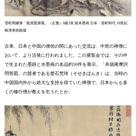
雪村周継筆「龍虎図屏風」（左隻）6曲1双 紙本墨画 日本・室町時代 16世紀
根津美術館蔵
古来、日本と中国の僧侶の間にあった交流は、中世の禅僧に
おいて、より活発に行われました。この展覧会では、その中
で生まれた墨跡と水墨画の名品約50件を展示。「布袋蔣摩訶
問答図」の賛者である楚石梵琦（そせきぼんき）は、当時の
中国国内外から絶大な支持を得ていた禅僧で、日本からも多
くの修行僧が教えを乞うたとか。