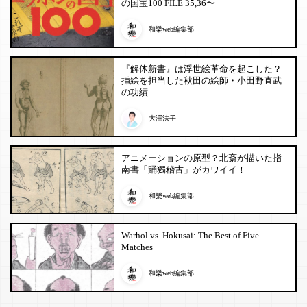
の国宝100 FILE 35,36〜
和樂web編集部
『解体新書』は浮世絵革命を起こした？
挿絵を担当した秋田の絵師・小田野直武
の功績
大澤法子
アニメーションの原型？北斎が描いた指
南書「踊獨稽古」がカワイイ！
和樂web編集部
Warhol vs. Hokusai: The Best of Five
Matches
和樂web編集部