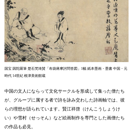
国宝 因陀羅筆 楚石梵琦賛「布袋蔣摩訶問答図」1幅 紙本墨画・墨書 中国・元
時代 14世紀 根津美術館蔵
中国の文人にならって文化サークルを形成して集った僧たち
が、グループに属する者で詩を詠み交わした詩画軸では、彼
らの理想が語られています。賢江祥啓（けんこうしょうけ
い）や雪村（せっそん）など絵画制作を専門とした画僧たち
の作品も必見。