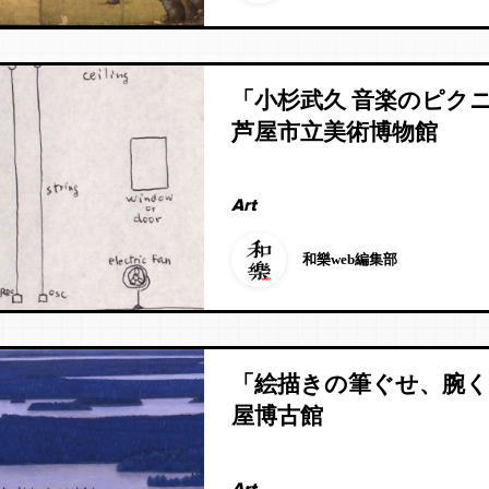
「小杉武久 音楽のピク
芦屋市立美術博物館
Art
和樂web編集部
「絵描きの筆ぐせ、腕
屋博古館