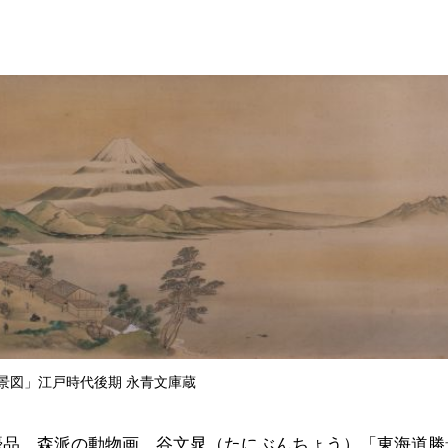
景図」江戸時代後期 永青文庫蔵
優品、森派の動物画、谷文晁（たにぶんちょう）「東海道勝