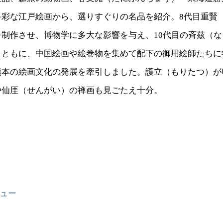
多彩な江戸絵画から、選りすぐりの名品を紹介。8代目重賢
を制作させ、博物学に多大な影響を与え、10代目の斉茲（
とともに、中国絵画や絵巻物を集めて配下の御用絵師たちに
熊本の絵画文化の発展を牽引しました。護立（もりたつ）が
や仙厓（せんがい）の禅画も見ごたえ十分。
ュー