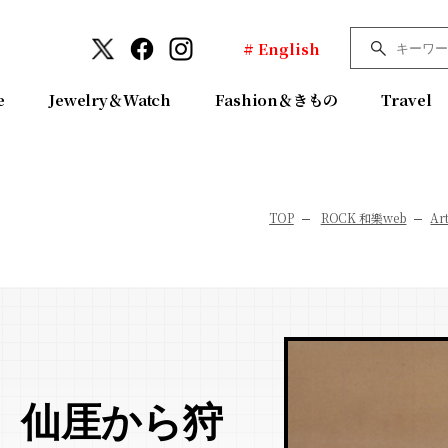
# English
e
Jewelry＆Watch
Fashion＆きもの
Travel
TOP
ROCK 和樂web
Ar
、仙厓から狩