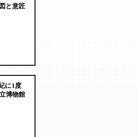
図と意匠
紀に1度
立博物館