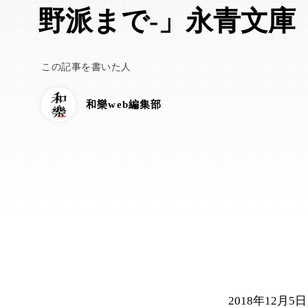
野派まで-」永青文庫
この記事を書いた人
和樂web編集部
2018年12