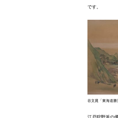
です。
谷文晁「東海道勝
江戸狩野派の