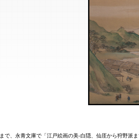
月5日まで、永青文庫で「江戸絵画の美-白隠、仙厓から狩野派ま