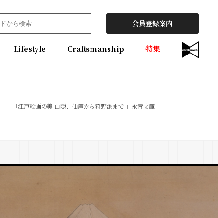
会員登録案内
Lifestyle
Craftsmanship
特集
t
「江戸絵画の美-白隠、仙厓から狩野派まで-」永青文庫