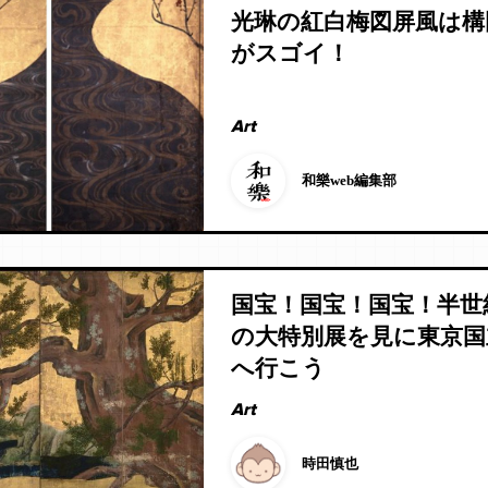
光琳の紅白梅図屏風は構
がスゴイ！
Art
和樂web編集部
国宝！国宝！国宝！半世
の大特別展を見に東京国
へ行こう
Art
時田慎也