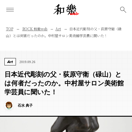
検索
TOP
ROCK 和樂web
Art
日本近代彫刻の父・荻原守衛（碌
山）とは何者だったのか。中村屋サロン美術館学芸員に聞いた！
Art
2019.09.26
日本近代彫刻の父・荻原守衛（碌山）と
は何者だったのか。中村屋サロン美術館
学芸員に聞いた！
石水 典子