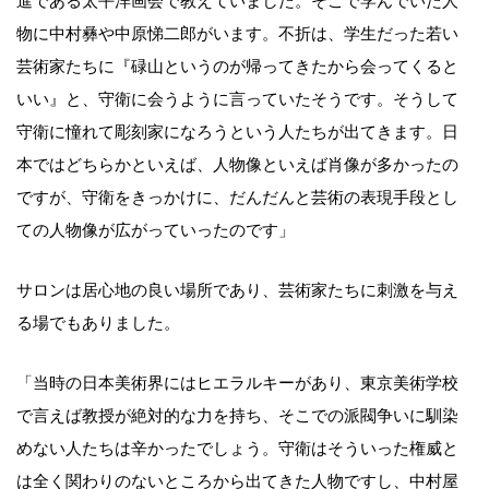
進である太平洋画会で教えていました。そこで学んでいた人
物に中村彝や中原悌二郎がいます。不折は、学生だった若い
芸術家たちに『碌山というのが帰ってきたから会ってくると
いい』と、守衛に会うように言っていたそうです。そうして
守衛に憧れて彫刻家になろうという人たちが出てきます。日
本ではどちらかといえば、人物像といえば肖像が多かったの
ですが、守衛をきっかけに、だんだんと芸術の表現手段とし
ての人物像が広がっていったのです」
サロンは居心地の良い場所であり、芸術家たちに刺激を与え
る場でもありました。
「当時の日本美術界にはヒエラルキーがあり、東京美術学校
で言えば教授が絶対的な力を持ち、そこでの派閥争いに馴染
めない人たちは辛かったでしょう。守衛はそういった権威と
は全く関わりのないところから出てきた人物ですし、中村屋