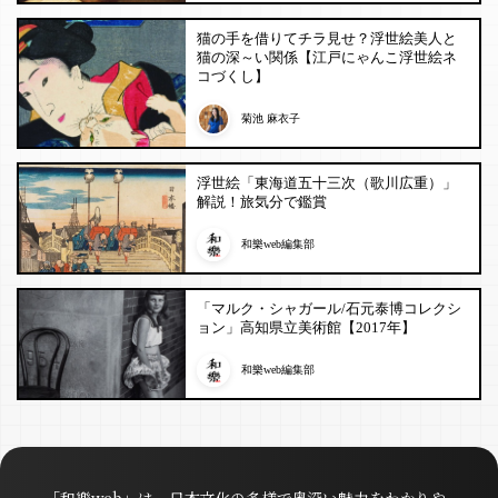
猫の手を借りてチラ見せ？浮世絵美人と
猫の深～い関係【江戸にゃんこ浮世絵ネ
コづくし】
菊池 麻衣子
浮世絵「東海道五十三次（歌川広重）」
解説！旅気分で鑑賞
和樂web編集部
「マルク・シャガール/石元泰博コレクシ
ョン」高知県立美術館【2017年】
和樂web編集部