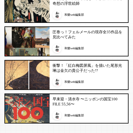
奇想の浮世絵師
和樂web編集部
圧巻っ！フェルメールの現存全35作品を
見比べてみた
和樂web編集部
衝撃！「紅白梅図屏風」を描いた尾形光
琳は金欠の貴公子だった!?
和樂web編集部
早来迎・清水寺 〜ニッポンの国宝100
FILE 55,56〜
和樂web編集部