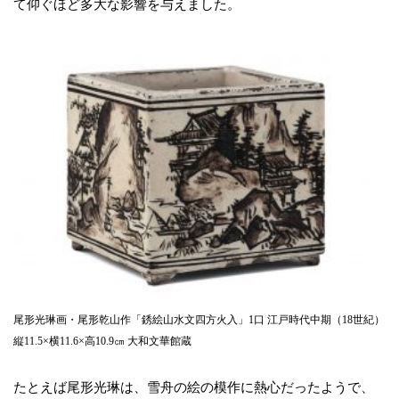
て仰ぐほど多大な影響を与えました。
尾形光琳画・尾形乾山作「銹絵山水文四方火入」1口 江戸時代中期（18世紀）
縦11.5×横11.6×高10.9㎝ 大和文華館蔵
たとえば尾形光琳は、雪舟の絵の模作に熱心だったようで、