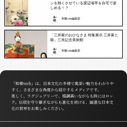
ンを熱くさせている渡辺省亭を自宅で楽
しめる！？
和樂web編集部
「三井家のおひなさま 特集展示 三井家と
能」三井記念美術館
和樂web編集部
「和樂web」は、日本文化の多様で奥深い魅力をわかりや
すく、さまざまな角度から紹介するメディアです。
美しく、ラグジュアリーで、格調高いながらも時にはロッ
ク。伝統を守り継ぎながらも進化を続ける、幽遠な日本文
化の世界をお楽しみください。