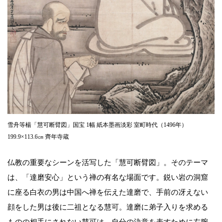
雪舟等楊「慧可断臂図」国宝 1幅 紙本墨画淡彩 室町時代（1496年）
199.9×113.6㎝ 齊年寺蔵
仏教の重要なシーンを活写した「慧可断臂図」。そのテーマ
は、「達磨安心」という禅の有名な場面です。鋭い岩の洞窟
に座る白衣の男は中国へ禅を伝えた達磨で、手前の冴えない
顔をした男は後に二祖となる慧可。達磨に弟子入りを求める