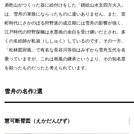
弟乾山がつくった器に絵付けをした「銹絵山水文四方火入」
は、雪舟の筆致にならったものに違いありません。また、室
町時代にさかのぼる狩野派の成立期には雪舟の影響が強く、
江戸時代の狩野探幽は水墨画の余白を受け継いだとされ、多
くの名絵師が私淑（ししゅく）しているのです。その一方、
「松林図屛風」で有名な長谷川等伯はみずから雪舟五代を名
乗っていますが、これは画風の継承というより、その知名度
を頼ったものだったと考えられています。
雪舟の名作2選
慧可断臂図（えかだんぴず）