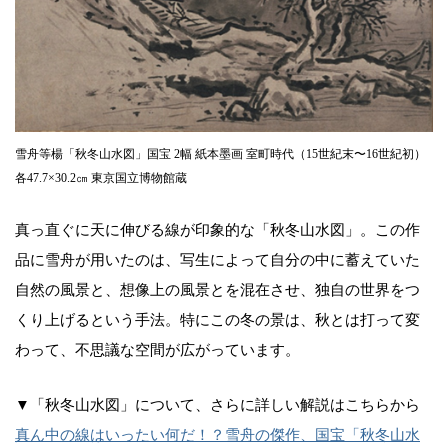
雪舟等楊「秋冬山水図」国宝 2幅 紙本墨画 室町時代（15世紀末〜16世紀初）
各47.7×30.2㎝ 東京国立博物館蔵
真っ直ぐに天に伸びる線が印象的な「秋冬山水図」。この作
品に雪舟が用いたのは、写生によって自分の中に蓄えていた
自然の風景と、想像上の風景とを混在させ、独自の世界をつ
くり上げるという手法。特にこの冬の景は、秋とは打って変
わって、不思議な空間が広がっています。
▼「秋冬山水図」について、さらに詳しい解説はこちらから
真ん中の線はいったい何だ！？雪舟の傑作、国宝「秋冬山水