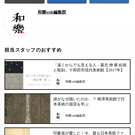
和樂web編集部
担当スタッフのおすすめ
「遠くからでも見える人 – 森北 伸 展 絵画
と彫刻」十和田市現代美術館【2017年】
和樂web編集部
誰がなぜ描いたのか…？ 根津美術館で日
本美術の源流を学ぶ
和樂web編集部
印象派が愛した！今、最も日本美術ファ