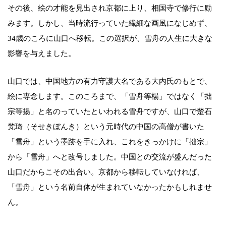
その後、絵の才能を見出され京都に上り、相国寺で修行に励
みます。しかし、当時流行っていた繊細な画風になじめず、
34歳のころに山口へ移転。この選択が、雪舟の人生に大きな
影響を与えました。
山口では、中国地方の有力守護大名である大内氏のもとで、
絵に専念します。このころまで、「雪舟等楊」ではなく「拙
宗等揚」と名のっていたといわれる雪舟ですが、山口で楚石
梵琦（そせきぼんき）という元時代の中国の高僧が書いた
「雪舟」という墨跡を手に入れ、これをきっかけに「拙宗」
から「雪舟」へと改号しました。中国との交流が盛んだった
山口だからこその出合い。京都から移転していなければ、
「雪舟」という名前自体が生まれていなかったかもしれませ
ん。