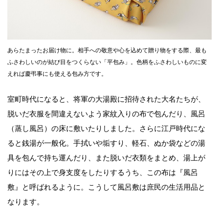
あらたまったお届け物に。相手への敬意や心を込めて贈り物をする際、最も
ふさわしいのが結び目をつくらない「平包み」。色柄をふさわしいものに変
えれば慶弔事にも使える包み方です。
室町時代になると、将軍の大湯殿に招待された大名たちが、
脱いだ衣服を間違えないよう家紋入りの布で包んだり、風呂
（蒸し風呂）の床に敷いたりしました。さらに江戸時代にな
ると銭湯が一般化。手拭いや垢すり、軽石、ぬか袋などの湯
具を包んで持ち運んだり、また脱いだ衣類をまとめ、湯上が
りにはその上で身支度をしたりするうち、この布は『風呂
敷』と呼ばれるように。こうして風呂敷は庶民の生活用品と
なります。