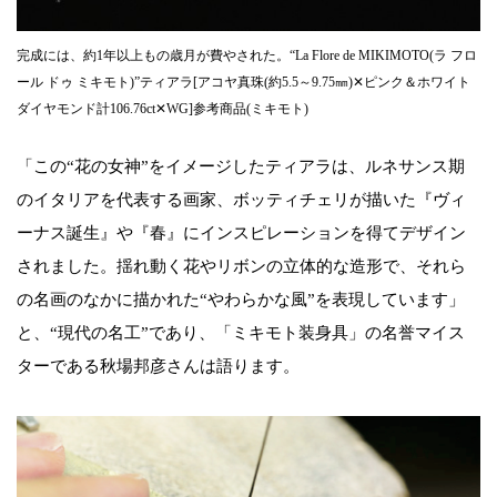
完成には、約1年以上もの歳月が費やされた。“La Flore de MIKIMOTO(ラ フロ
ール ドゥ ミキモト)”ティアラ[アコヤ真珠(約5.5～9.75㎜)✕ピンク＆ホワイト
ダイヤモンド計106.76ct✕WG]参考商品(ミキモト)
「この“花の女神”をイメージしたティアラは、ルネサンス期
のイタリアを代表する画家、ボッティチェリが描いた『ヴィ
ーナス誕生』や『春』にインスピレーションを得てデザイン
されました。揺れ動く花やリボンの立体的な造形で、それら
の名画のなかに描かれた“やわらかな風”を表現しています」
と、“現代の名工”であり、「ミキモト装身具」の名誉マイス
ターである秋場邦彦さんは語ります。