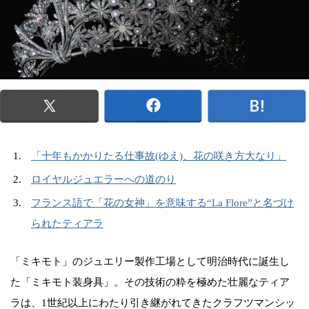
「十年もかかりたる仕事故(ゆえ)、花の咲き方大なり」
ロイヤルジュエラーへの道のり
フランス語で「花の女神」を意味する“La Flore”と名づけ
られたティアラ
「ミキモト」のジュエリー製作工場として明治時代に誕生し
た「ミキモト装身具」。その技術の粋を極めた壮麗なティア
ラは、1世紀以上にわたり引き継がれてきたクラフツマンシッ