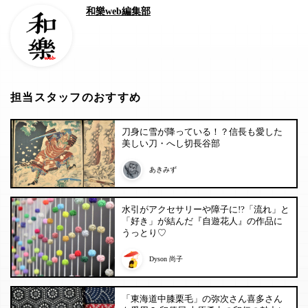
和樂web編集部
担当スタッフのおすすめ
刀身に雪が降っている！？信長も愛した
美しい刀・へし切長谷部
あきみず
水引がアクセサリーや障子に!?「流れ」と
「好き」が結んだ『自遊花人』の作品に
うっとり♡
Dyson 尚子
「東海道中膝栗毛」の弥次さん喜多さん