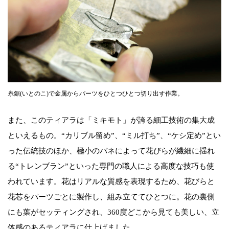
糸鋸(いとのこ)で金属からパーツをひとつひとつ切り出す作業。
また、このティアラは「ミキモト」が誇る細工技術の集大成
といえるもの。“カリブル留め”、“ミル打ち”、“ケシ定め”とい
った伝統技のほか、極小のバネによって花びらが繊細に揺れ
る“トレンブラン”といった専門の職人による高度な技巧も使
われています。花はリアルな質感を表現するため、花びらと
花芯をパーツごとに製作し、組み立ててひとつに。花の裏側
にも葉がセッティングされ、360度どこから見ても美しい、立
体感のあるティアラに仕上げました。