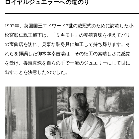
ロイヤルジュエラーへの道のり
1902年、英国国王エドワード7世の戴冠式のために訪欧した小
松宮彰仁親王殿下は、「ミキモト」の養殖真珠を携えてパリ
の宝飾店を訪れ、見事な装身具に加工して持ち帰ります。そ
れらを拝謁した御木本幸吉翁は、その細工の素晴しさに感銘
を受け、養殖真珠を自らの手で一流のジュエリーにして世に
出すことを決意したのでした。