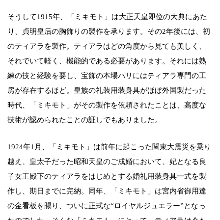
そうして1915年、「ミキモト」は大正天皇即位の大典にあた
り、貞明皇后の胸飾りの製作を承ります。その2年後には、初
のティアラを製作。ティアラはどの角度から見ても美しく、
それでいて軽く、機能的である必要があります。それには熟
練の技と経験を要し、宝飾の本場パリにはティアラ専門の工
房が存在するほど。皇族の礼装用装身具がほぼ外国製だった
時代、「ミキモト」がその製作を依頼されたことは、高度な
技術が認められたことの証しでもありました。
1924年1月、「ミキモト」は前年に起こった関東大震災を乗り
越え、皇太子だった昭和天皇のご成婚において、妃となる良
子女王殿下のティアラをはじめとする婚礼用装身具一式を製
作し、期日までに完納。同年、「ミキモト」は宮内省御用達
の金看板を賜り、ついに正式な“ロイヤルジュエラー”となっ