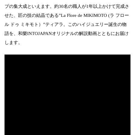
プの集大成といえます。約30名の職人が1年以上かけて完成さ
せた、匠の技の結晶である”La Flore de MIKIMOTO (ラ フロー
ル ドゥ ミキモト）”ティアラ。このハイジュエリー誕生の物
語を、和樂INTOJAPANオリジナルの解説動画とともにお届け
します。