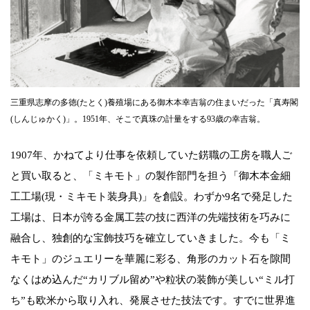
三重県志摩の多徳(たとく)養殖場にある御木本幸吉翁の住まいだった「真寿閣
(しんじゅかく)」。1951年、そこで真珠の計量をする93歳の幸吉翁。
1907年、かねてより仕事を依頼していた錺職の工房を職人ご
と買い取ると、「ミキモト」の製作部門を担う「御木本金細
工工場(現・ミキモト装身具)」を創設。わずか9名で発足した
工場は、日本が誇る金属工芸の技に西洋の先端技術を巧みに
融合し、独創的な宝飾技巧を確立していきました。今も「ミ
キモト」のジュエリーを華麗に彩る、角形のカット石を隙間
なくはめ込んだ“カリブル留め”や粒状の装飾が美しい“ミル打
ち”も欧米から取り入れ、発展させた技法です。すでに世界進