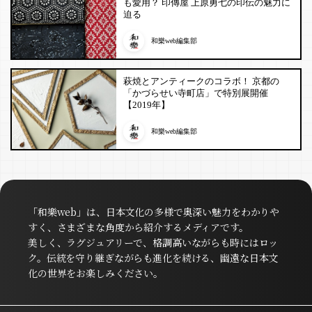
も愛用？ 印傳屋 上原勇七の印伝の魅力に
迫る
和樂web編集部
萩焼とアンティークのコラボ！ 京都の
「かづらせい寺町店」で特別展開催
【2019年】
和樂web編集部
「和樂web」は、日本文化の多様で奥深い魅力をわかりや
すく、さまざまな角度から紹介するメディアです。
美しく、ラグジュアリーで、格調高いながらも時にはロッ
ク。伝統を守り継ぎながらも進化を続ける、幽遠な日本文
化の世界をお楽しみください。