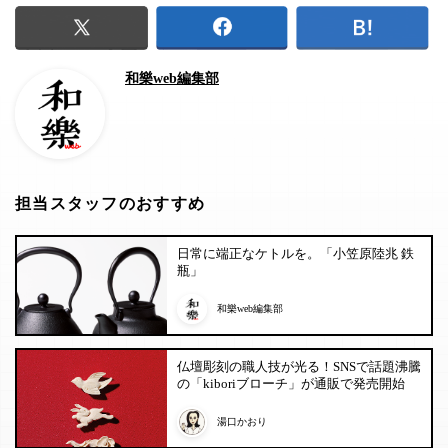
和樂web編集部
担当スタッフのおすすめ
日常に端正なケトルを。「小笠原陸兆 鉄
瓶」
和樂web編集部
仏壇彫刻の職人技が光る！SNSで話題沸騰
の「kiboriブローチ」が通販で発売開始
湯口かおり