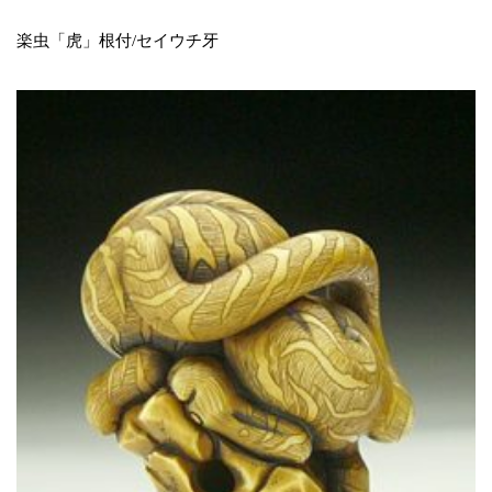
楽虫「虎」根付/セイウチ牙