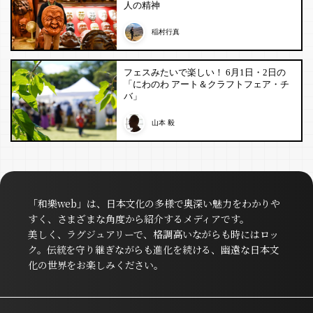
人の精神
稲村行真
フェスみたいで楽しい！ 6月1日・2日の
「にわのわ アート＆クラフトフェア・チ
バ」
山本 毅
「和樂web」は、日本文化の多様で奥深い魅力をわかりや
すく、さまざまな角度から紹介するメディアです。
美しく、ラグジュアリーで、格調高いながらも時にはロッ
ク。伝統を守り継ぎながらも進化を続ける、幽遠な日本文
化の世界をお楽しみください。