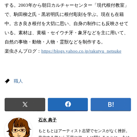
する。2003年から朝日カルチャーセンター「現代根付教室」
で、駒田柳之氏・黒岩明氏に根付彫刻を学ぶ。現在も在籍
中。古き良き根付を大切に思い、自身の制作にも反映させて
いる。素材は、黄楊・セイウチ牙・象牙などを主に用いて、
自然の事物・動物・人物・霊獣などを制作する。
楽虫さんブログ：
https://blogs.yahoo.co.jp/rakutyu_netsuke
職人
石水 典子
もともとはアーティスト志望でセンスがなく挫折。