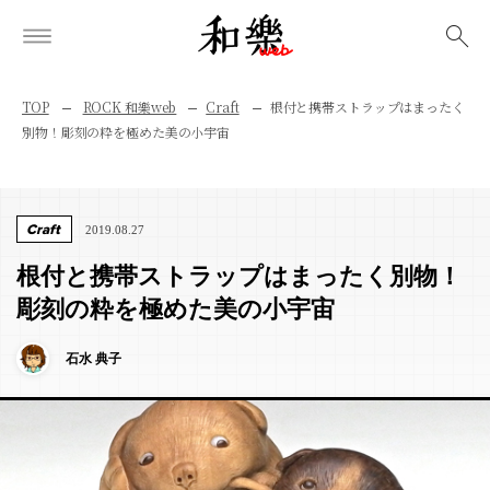
検索
TOP
ROCK 和樂web
Craft
根付と携帯ストラップはまったく
別物！彫刻の粋を極めた美の小宇宙
Craft
2019.08.27
根付と携帯ストラップはまったく別物！
彫刻の粋を極めた美の小宇宙
石水 典子