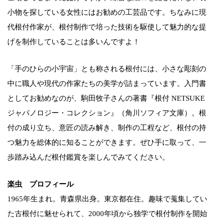
小物を探している女性にはお勧めの工芸品です。ちなみに現
代根付作家が、根付制作で培った技術を駆使して魅力的な提
げを制作していることは多いんですよ！
「手のひらの小宇宙」とも称される根付には、小さな彫刻の
中に職人や現代の作家たちの美学が詰まっています。入門書
としてお勧めなのが、駒田牧子さんの著書『
根付 NETSUKE
ジャパノロジー・コレクション
』（角川ソフィア文庫）。根
付の成り立ち、意匠の読み解き、制作の工程など、根付の持
つ魅力を総体的に知ることができます。ぜひ手に取って、一
歩踏み込んだ根付鑑賞を楽しんでみてください。
楽虫 プロフィール
1965年生まれ。青森県出身。東京都在住。趣味で蒐集してい
た古根付に魅せられて、2000年頃から独学で根付制作を開始