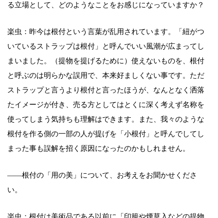
る立場として、どのようなことをお感じになっていますか？
楽虫：昨今は根付という言葉が乱用されています。「紐がつ
いているストラップは根付」と呼んでいい風潮が広まってし
まいました。（提物を提げるために）使えないものを、根付
と呼ぶのは明らかな誤用で、本来好ましくない事です。ただ
ストラップと言うより根付と言ったほうが、なんとなく洒落
たイメージが付き、売る方としてはとくに深く考えず名称を
使ってしまう気持ちも理解はできます。また、我々のような
根付を作る側の一部の人が提げを「小根付」と呼んでしてし
まった事も誤解を招く原因になったのかもしれません。
――根付の「用の美」について、お考えをお聞かせくださ
い。
楽虫：根付は美術品である以前に「印籠や煙草入などの提物