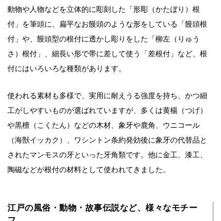
動物や人物などを立体的に彫刻した「形彫（かたぼり）根
付」を筆頭に、扁平なお饅頭のような形をしている「饅頭根
付」や、饅頭型の根付に透かし彫りをした「柳左（りゅう
さ）根付」、細長い形で帯に差して使う「差根付」など、根
付にはいろいろな種類があります。
使われる素材も多様で、実用に耐えうる強度を持ち、かつ細
工がしやすいものが選ばれていますが、多くは黄楊（つげ）
や黒檀（こくたん）などの木材、象牙や鹿角、ウニコール
（海獣イッカク）、ワシントン条約発効後に象牙の代替品と
されたマンモスの牙といった牙角類です。他に金工、漆工、
陶磁などが根付の材料として使われてきました。
江戸の風俗・動物・故事伝説など、様々なモチー
フ