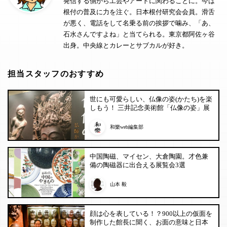
発信する側から工芸やアートに関わることに。今は
根付の普及に力を注ぐ。日本根付研究会会員。滑舌
が悪く、電話をして名乗る前の挨拶で噛み、「あ、
石水さんですよね」と当てられる。東京都阿佐ヶ谷
出身。中央線とカレーとサブカルが好き。
担当スタッフのおすすめ
世にも可愛らしい、仏像の姿(かたち)を楽
しもう！ 三井記念美術館「仏像の姿」展
和樂web編集部
中国陶磁、マイセン、大倉陶園。才色兼
備の陶磁器に出合える展覧会3選
山本 毅
顔は心を表している！？900以上の仮面を
制作した館長に聞く、お面の意味と日本