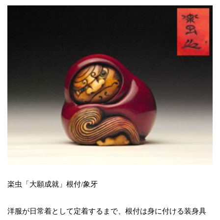
楽虫「大願成就」根付/象牙
洋服が日常着として定着するまで、根付は身に付ける装身具