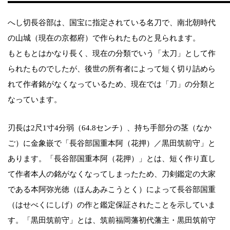
へし切長谷部は、国宝に指定されている名刀で、南北朝時代
の山城（現在の京都府）で作られたものと見られます。
もともとはかなり長く、現在の分類でいう「太刀」として作
られたものでしたが、後世の所有者によって短く切り詰めら
れて作者銘がなくなっているため、現在では「刀」の分類と
なっています。
刃長は2尺1寸4分弱（64.8センチ）、持ち手部分の茎（なか
ご）に金象嵌で「長谷部国重本阿（花押）／黒田筑前守」と
あります。「長谷部国重本阿（花押）」とは、短く作り直し
て作者本人の銘がなくなってしまったため、刀剣鑑定の大家
である本阿弥光徳（ほんあみこうとく）によって長谷部国重
（はせべくにしげ）の作と鑑定保証されたことを示していま
す。「黒田筑前守」とは、筑前福岡藩初代藩主・黒田筑前守