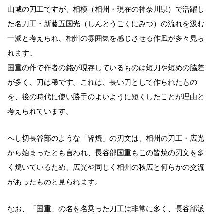
山城の刀工ですが、相模（相州・現在の神奈川県）で活躍し
た名刀工・新藤五国光（しんとうごくにみつ）の流れを汲む
一派と考えられ、相州の雰囲気を感じさせる作風が多々見ら
れます。
国重の作で作者の銘が現存しているものは短刀や短めの脇差
が多く、刀は稀です。これは、長い刀として作られたもの
を、後の時代に使い勝手のよいように短くしたことが理由と
考えられています。
へし切長谷部のような「皆焼」の刃文は、相州の刀工・広光
から始まったとも言われ、長谷部国重もこの皆焼の刃文を多
く焼いているため、広光や同じく相州の秋広と何らかの交流
があったものと見られます。
なお、「国重」の名を名乗った刀工は非常に多く、長谷部派