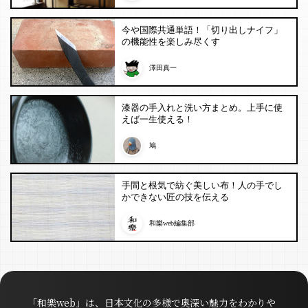
今や国際共通単語！「切り出しナイフ」
の機能性を楽しみ尽くす
澤田真一
漆器の手入れと洗い方まとめ。上手に使
えば一生使える！
鳩
手間と根気で紡ぐ美しい布！人の手でし
かできない匠の技を伝える
和樂web編集部
「和樂web」は、日本文化の多様で奥深い魅力をわかりや