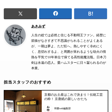
あきみず
人生の総ては必然と信じる不動明王ファン。経歴に
節操がなさすぎて不思議がられることがよくある
が、一期は夢よ、ただ狂へ。熱しやすく冷めにく
く、息切れするよ、と周囲が呆れるような劫火の情
熱を平気で10年単位で保てる高性能魔法瓶。日本刀
剣は永遠の恋人。愛ハムスターに日々齧られるのが
本業。
担当スタッフのおすすめ
京都のお土産はこれで決まり！伝統工芸
の粋！ 京唐紙の新しいかたち
和樂web編集部