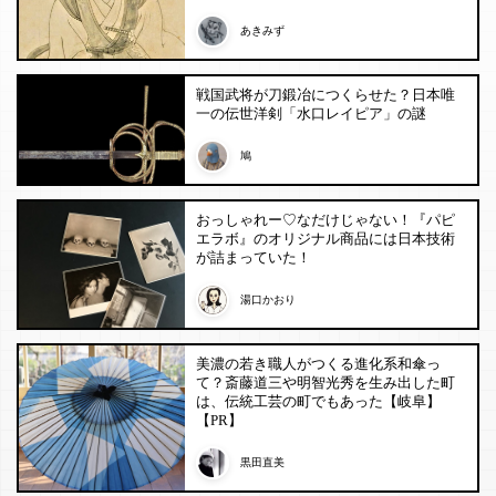
あきみず
戦国武将が刀鍛冶につくらせた？日本唯
一の伝世洋剣「水口レイピア」の謎
鳩
おっしゃれー♡なだけじゃない！『パピ
エラボ』のオリジナル商品には日本技術
が詰まっていた！
湯口かおり
美濃の若き職人がつくる進化系和傘っ
て？斎藤道三や明智光秀を生み出した町
は、伝統工芸の町でもあった【岐阜】
【PR】
黒田直美