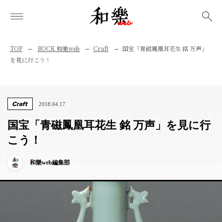
検索
TOP
ROCK 和樂web
Craft
国宝「青磁鳳凰耳花生 銘 万声」
を見に行こう！
Craft
2018.04.17
国宝「青磁鳳凰耳花生 銘 万声」を見に行
こう！
和樂web編集部