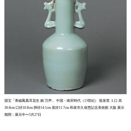
国宝「青磁鳳凰耳花生 銘 万声」 中国・南宋時代（13世紀） 龍泉窯 １口 高
30.8cm 口径10.8cm 胴径14.1cm 底径11.7cm 和泉市久保惣記念美術館 大阪 展示
期間：展示中〜5月27日