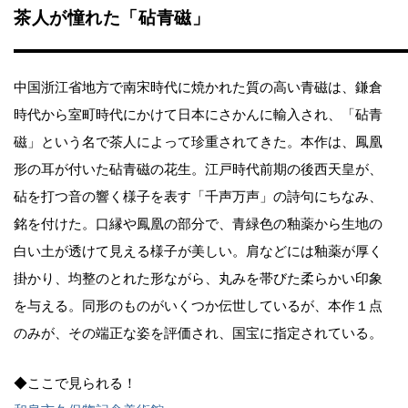
茶人が憧れた「砧青磁」
中国浙江省地方で南宋時代に焼かれた質の高い青磁は、鎌倉
時代から室町時代にかけて日本にさかんに輸入され、「砧青
磁」という名で茶人によって珍重されてきた。本作は、鳳凰
形の耳が付いた砧青磁の花生。江戸時代前期の後西天皇が、
砧を打つ音の響く様子を表す「千声万声」の詩句にちなみ、
銘を付けた。口縁や鳳凰の部分で、青緑色の釉薬から生地の
白い土が透けて見える様子が美しい。肩などには釉薬が厚く
掛かり、均整のとれた形ながら、丸みを帯びた柔らかい印象
を与える。同形のものがいくつか伝世しているが、本作１点
のみが、その端正な姿を評価され、国宝に指定されている。
◆ここで見られる！