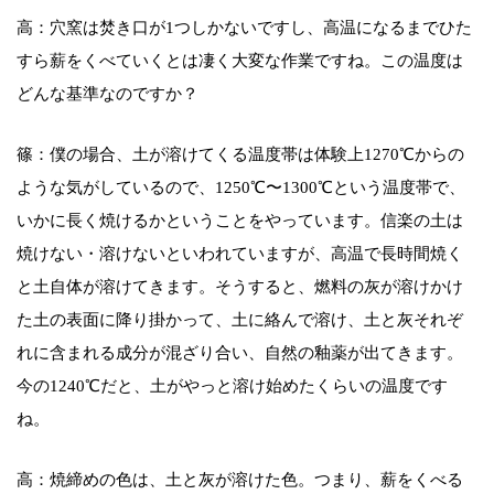
高：穴窯は焚き口が1つしかないですし、高温になるまでひた
すら薪をくべていくとは凄く大変な作業ですね。この温度は
どんな基準なのですか？
篠：僕の場合、土が溶けてくる温度帯は体験上1270℃からの
ような気がしているので、1250℃〜1300℃という温度帯で、
いかに長く焼けるかということをやっています。信楽の土は
焼けない・溶けないといわれていますが、高温で長時間焼く
と土自体が溶けてきます。そうすると、燃料の灰が溶けかけ
た土の表面に降り掛かって、土に絡んで溶け、土と灰それぞ
れに含まれる成分が混ざり合い、自然の釉薬が出てきます。
今の1240℃だと、土がやっと溶け始めたくらいの温度です
ね。
高：焼締めの色は、土と灰が溶けた色。つまり、薪をくべる