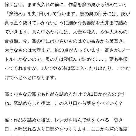
篠：はい。まず火入れの前に、作品を窯の奥から詰めていく
「窯詰め」を丸2日かけて行います。窯の奥の部分には、炎が
真っ直ぐ抜けていかないように細かな食器類を天井まで詰め
ていきます。真ん中あたりには、大壺や花入、やや大きめの
食器類。今、窯の中には小さいものはぐい呑みから箸置き、
大きなものは大壺まで、約50点が入っています。高さが1メー
トルしかないので、奥の方は寝転んで詰めて……。妻も手伝
ってくれますが、1人でやる時は窯に入ったり出たり、これだ
けでへとへとになります。
高：小さな穴窯でも作品を詰めるだけで丸2日かかるのです
ね。窯詰めをした後は、この入り口から薪をくべていく？
篠：作品を詰めた後は、レンガを積んで薪をくべる「焚き
口」と呼ばれる入り口部分をつくります。ここから窯の温度