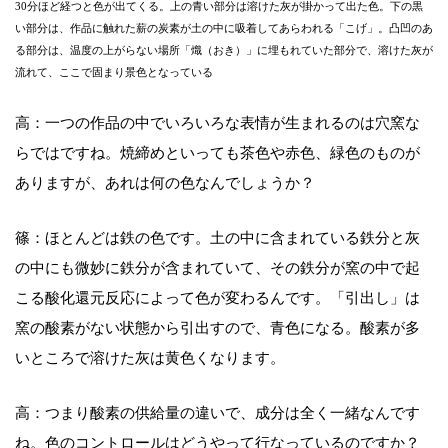
30分ほど経つと色が出てくる。上の青い部分は溶けた灰が掛かって出た色。下の黒
い部分は、作品に触れた薪の炭素が土の中に吸着してあらわれる「こげ」。凸凹のあ
る部分は、温度の上がらない場所「熾（おき）」に埋もれていた部分で、溶けた灰が
流れて、ここで固まり景色となっている
高：一つの作品の中でいろいろな表情が生まれるのは穴窯な
らではですね。焼締めといっても茶色や赤色、緑色のものが
ありますが、あれは何の色なんでしょうか？
篠：ほとんどは鉄の色です。土の中に含まれている鉄分と灰
の中にも微妙に鉄分が含まれていて、その鉄分が窯の中で起
こる酸化還元反応によって色が変わるんです。「引出し」は
窯の酸素がない状態から引出すので、青色になる。酸素が多
いところで溶けた灰は黄色くなります。
高：つまり酸素の供給量の違いで、成分は全く一緒なんです
ね。色のコントロールはどうやって行なっているのですか？