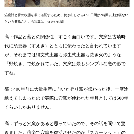
温度計と薪の状態を常に確認するため、焚き出しから4〜5日間は2時間以上は寝ない
という篠原さん。右写真は「火遊びの間」
高：作品と薪との関係性、すごく面白いです。穴窯は古墳時
代に須恵器（すえき）とともに伝わったと言われています
が、それまでは縄文式土器も弥生式土器も焚き火のような
「野焼き」で焼かれていた。穴窯は最もシンプルな窯の形で
すね。
篠：400年前に大量生産に向いた登り窯が伝わった後、一度途
絶えてしまったので実際に穴窯が使われた年月としては500年
くらいしかありません。
高：ずっと穴窯があると思っていたので、その話を聞いて驚
きました。信楽で穴窯を復活させたのが『スカーレット』の