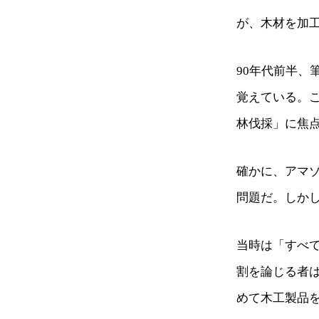
が、木材を加
90年代前半
覚えている。
林伐採」に焦
確かに、アマ
問題だ。しか
当時は「すべ
割を論じる者
めて木工製品