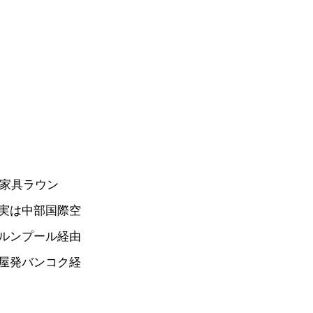
の家具ラウン
実は中部国際空
ルンプール経由
屋発バンコク経