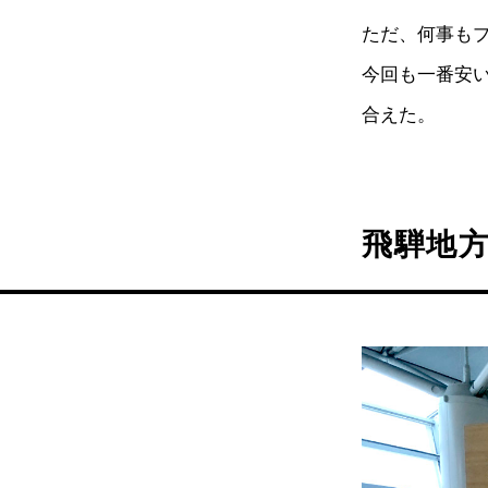
ただ、何事も
今回も一番安
合えた。
飛騨地