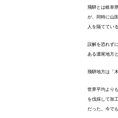
飛騨とは岐阜
が、同時に山
人を隔ててい
誤解を恐れず
ある濃尾地方
飛騨地方は「
世界平均より
を伐採して加
だった。今で