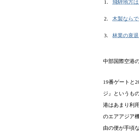
飛騨地方は
木製ならで
林業の衰退
中部国際空港
19番ゲートと
ジ』というも
港はあまり利
のエアアジア
由の便が手頃