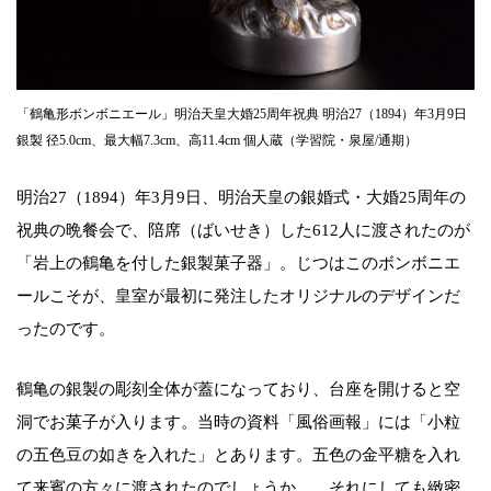
「鶴亀形ボンボニエール」明治天皇大婚25周年祝典 明治27（1894）年3月9日
銀製 径5.0cm、最大幅7.3cm、高11.4cm 個人蔵（学習院・泉屋/通期）
明治27（1894）年3月9日、明治天皇の銀婚式・大婚25周年の
祝典の晩餐会で、陪席（ばいせき）した612人に渡されたのが
「岩上の鶴亀を付した銀製菓子器」。じつはこのボンボニエ
ールこそが、皇室が最初に発注したオリジナルのデザインだ
ったのです。
鶴亀の銀製の彫刻全体が蓋になっており、台座を開けると空
洞でお菓子が入ります。当時の資料「風俗画報」には「小粒
の五色豆の如きを入れた」とあります。五色の金平糖を入れ
て来賓の方々に渡されたのでしょうか…。それにしても緻密