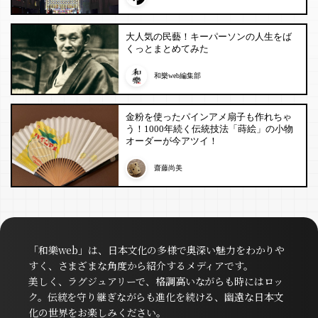
大人気の民藝！キーパーソンの人生をば
くっとまとめてみた
和樂web編集部
金粉を使ったパインアメ扇子も作れちゃ
う！1000年続く伝統技法「蒔絵」の小物
オーダーが今アツイ！
齋藤尚美
「和樂web」は、日本文化の多様で奥深い魅力をわかりや
すく、さまざまな角度から紹介するメディアです。
美しく、ラグジュアリーで、格調高いながらも時にはロッ
ク。伝統を守り継ぎながらも進化を続ける、幽遠な日本文
化の世界をお楽しみください。