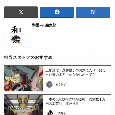
和樂web編集部
担当スタッフのおすすめ
上杉謙信・景勝親子のお気に入り！変わ
った形の太刀・からかしわって？
あきみず
日本の伝統技術の粋が凝縮！総額数千万
円の工芸品「江戸神輿」
大貫翔子