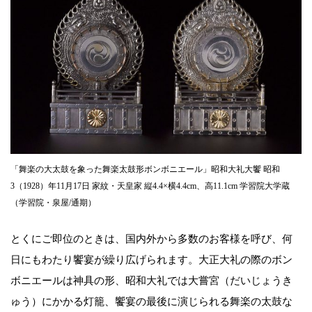
「舞楽の大太鼓を象った舞楽太鼓形ボンボニエール」昭和大礼大饗 昭和
3（1928）年11月17日 家紋・天皇家 縦4.4×横4.4cm、高11.1cm 学習院大学蔵
（学習院・泉屋/通期）
とくにご即位のときは、国内外から多数のお客様を呼び、何
日にもわたり饗宴が繰り広げられます。大正大礼の際のボン
ボニエールは神具の形、昭和大礼では大嘗宮（だいじょうき
ゅう）にかかる灯籠、饗宴の最後に演じられる舞楽の太鼓な