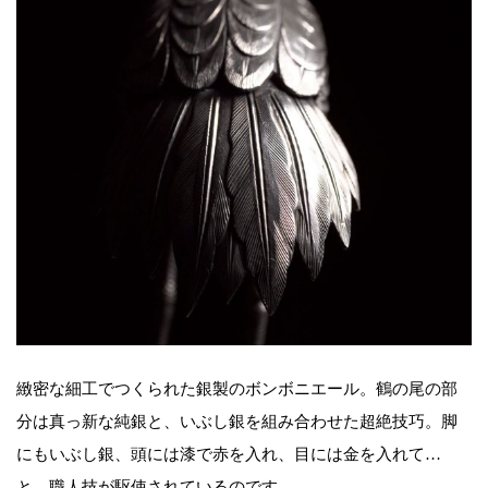
緻密な細工でつくられた銀製のボンボニエール。鶴の尾の部
分は真っ新な純銀と、いぶし銀を組み合わせた超絶技巧。脚
にもいぶし銀、頭には漆で赤を入れ、目には金を入れて…
と、職人技が駆使されているのです。