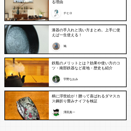
る理由
チヒロ
漆器の手入れと洗い方まとめ。上手に使
えば一生使える！
鳩
鉄瓶のメリットとは？効果や使い方のコ
ツ・南部鉄器など産地・歴史も紹介
宇野なおみ
柄に浮世絵が！贈って喜ばれるダマスカ
ス鋼折り畳みナイフを検証
澤田真一