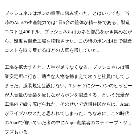
ブッシュネルはポンの量産に踏み切った。とはいっても、当
時のAtariの生産能力では1日5台の筐体が精一杯である。製造
コストは400ドル。ブッシュネルはカネと部品をかき集めなが
ら、幾度も製造工場を移転させた。この時のポンは4日で製造
コストを取り戻せるほどの人気を博していた。
工場を拡大すると、人手が足りなくなる。ブッシュネルは職
業安定所に行き、適当な人物を捕まえて次々と社員にしてし
まった。服装規定は設けない。Tシャツにジーパンのヒッピー
が大音量の音楽を流しながらポンを製造する、という光景が
工場内で繰り広げられた。そのせいで近隣住民からは、Atari
がライブハウスだと思われてしまった。ちなみに、この時代
のAtariで働いていた者の中にApple創業者のスティーブ・ジョ
ブズもいる。