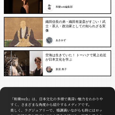
和樂web編集部
織田信長の弟・織田有楽斎がすごい！武
士・茶人・政治家としての知られざる実
像
あきみず
空海は生きていた！ トーハクで尾上右近
が日本文化を学ぶ
新居 典子
「和樂web」は、日本文化の多様で奥深い魅力をわかりや
すく、さまざまな角度から紹介するメディアです。
美しく、ラグジュアリーで、格調高いながらも時にはロッ