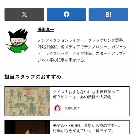
澤田真一
ノンフィクションライター、グラップリング選手、
刀剣評論家。各メディアでテクノロジー、ガジェッ
ト、ライフハック、ナイフ評論、スタートアップビ
ジネス等の記事を手がける。
担当スタッフのおすすめ
クイズ！おまじないになる夏野菜って
何？ヒントは、あの妖怪の大好物！
瓦谷登貴子
モデル・SHIHO、瞑想から禅の世界へ。
行動が心を変えていく「禅ライフ」