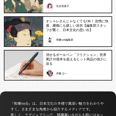
瓦谷登貴子
オシャレさんじゃなくてもOK！ 怠惰に快
適、腰痛にも嬉しい浴衣【編集部スタッ
フが繋ぐ、日本文化の思い出】
和樂web編集部
消せるボールペン「フリクション」世界
累計30億本を超えるヒット商品の強さに
迫る
伊藤 公一
「和樂web」は、日本文化の多様で奥深い魅力をわかりや
すく、さまざまな角度から紹介するメディアです。
美しく、ラグジュアリーで、格調高いながらも時にはロッ