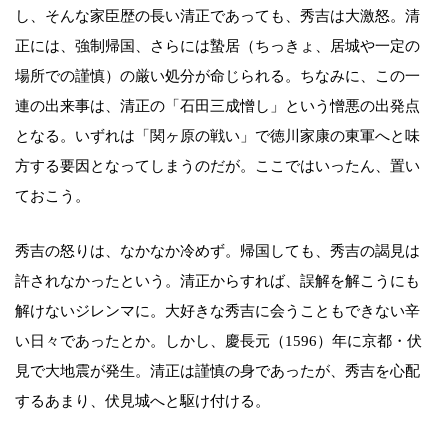
し、そんな家臣歴の長い清正であっても、秀吉は大激怒。清
正には、強制帰国、さらには蟄居（ちっきょ、居城や一定の
場所での謹慎）の厳い処分が命じられる。ちなみに、この一
連の出来事は、清正の「石田三成憎し」という憎悪の出発点
となる。いずれは「関ヶ原の戦い」で徳川家康の東軍へと味
方する要因となってしまうのだが。ここではいったん、置い
ておこう。
秀吉の怒りは、なかなか冷めず。帰国しても、秀吉の謁見は
許されなかったという。清正からすれば、誤解を解こうにも
解けないジレンマに。大好きな秀吉に会うこともできない辛
い日々であったとか。しかし、慶長元（1596）年に京都・伏
見で大地震が発生。清正は謹慎の身であったが、秀吉を心配
するあまり、伏見城へと駆け付ける。