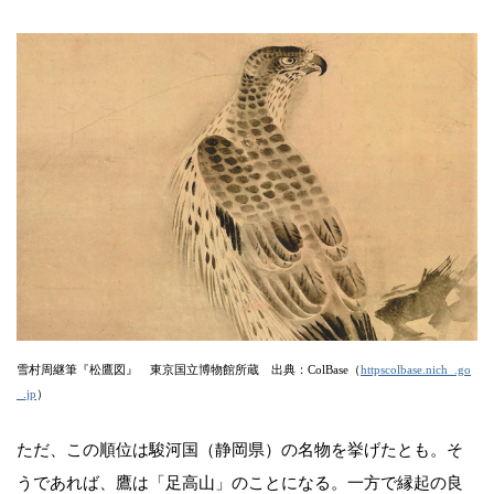
雪村周継筆『松鷹図』 東京国立博物館所蔵 出典：ColBase（
httpscolbase.nich_.go
_.jp
）
ただ、この順位は駿河国（静岡県）の名物を挙げたとも。そ
うであれば、鷹は「足高山」のことになる。一方で縁起の良