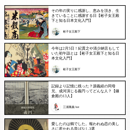
その年の実りに感謝し、恵みを頂き、生
きていることに感謝する日【彬子女王殿
下と知る日本文化入門】
彬子女王殿下
今年は2月5日！紀貫之や清少納言もして
いた初午詣とは【彬子女王殿下と知る日
本文化入門】
彬子女王殿下
記録より記憶に残った？源義経の同母
兄、成河演じる義円ってどんな人？【鎌
倉殿の13人】
三浦胤義 bot
愛したのは鶴でした。報われぬ恋の美し
さに惹かれる昔ばなし3選