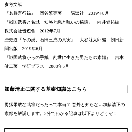
参考文献
『名将言行録』 岡谷繁実著 講談社 2019年8月
『戦国武将と名城 知略と縄と呪いの秘話』 向井健祐編
株式会社晋遊舎 2012年7月
歴史道『その漢、石田三成の真実』 大谷荘太郎編 朝日新
聞出版 2019年6月
『戦国武将からの手紙―乱世に生きた男たちの素顔』 吉本
健二著 学研プラス 2008年5月
加藤清正に関する基礎知識はこちら
勇猛果敢な武将だったって本当？ 意外と知らない加藤清正の
素顔を解説します。3分でわかる記事は以下よりどうぞ！