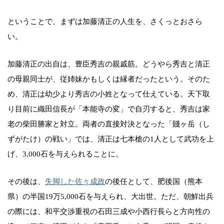
ということで、まずは加藤清正の人生を、さくっとおさら
い。
加藤清正の出自は、豊臣秀吉の親戚筋。どうやら秀吉と清正
の母親同士が、従姉妹かもしくは縁者だったという。そのた
め、清正は幼少より秀吉の小姓となって仕えている。天下取
り目前に織田信長が「本能寺の変」で自刃すると、秀吉は家
老の柴田勝家と対立。両者の直接対決となった「賤ヶ岳（し
ずがたけ）の戦い」では、清正は七本槍の1人として武功を上
げ、3,000石を与えられることに。
その後は、
失脚した佐々成政
の後任として、肥後国（熊本
県）の半国19万5,000石を与えられ、大出世。ただ、朝鮮出兵
の際には、和平交渉重視の石田三成や小西行長らと方向性の