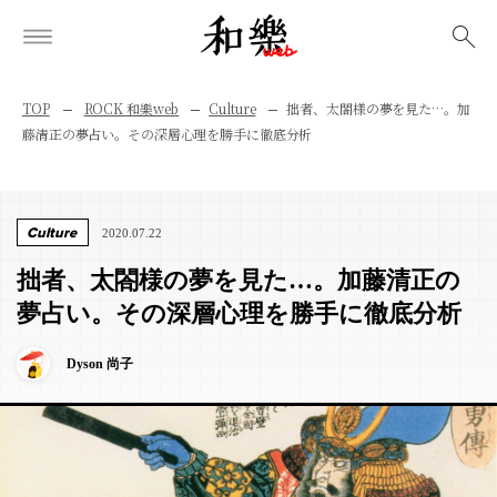
検索
TOP
ROCK 和樂web
Culture
拙者、太閤様の夢を見た…。加
藤清正の夢占い。その深層心理を勝手に徹底分析
Culture
2020.07.22
拙者、太閤様の夢を見た…。加藤清正の
夢占い。その深層心理を勝手に徹底分析
Dyson 尚子