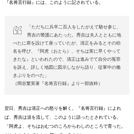
『名将言行録』には、このように記されている。
「ただちに兵卒二百人をしたがえて馳せ参じ、
秀吉の警護にあたった。秀吉は夫人とともに地
べたに席を設けて座っていたが、清正をみるとその幼
名を呼び、『阿虎（おとら）、そちは実に早くやって
きたな』といわれたので、清正は進みでて自分の冤罪
を訴え、詳しく地図に図示しながら語り、従軍中の働
きぶりをのべた」
（岡谷繁実著『名将言行録』より一部抜粋）
翌日、秀吉は清正への怒りを解く。『名将言行録』によれ
ば、秀吉は涙を流して、このように語ったとされている。
「阿虎よ、そちはおむつのころからわしのところで育った。