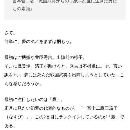
吉本健二著『戦国武将からの手紙―乱世に生きた男た
ちの素顔』
さて。
簡単に、夢の流れをまずは掴もう。
最初はご機嫌な豊臣秀吉。出陣前の様子。
そこに鷹登場。清正が助けると、秀吉は不機嫌に。で、言い
訳を1つ。夢には死んだ戦国武将も出陣しようとしていた。こ
んな感じだろうか。
最初に注目したいのは「鷹」。
正月に見たい初夢の代表的なものが、「一富士二鷹三茄子
（なすび）」。この2番目にランクインしているのが「鷹」で
ある。