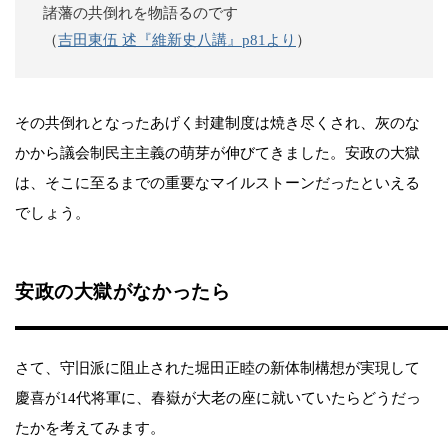
諸藩の共倒れを物語るのです
（
吉田東伍 述『維新史八講』p81より
）
その共倒れとなったあげく封建制度は焼き尽くされ、灰のな
かから議会制民主主義の萌芽が伸びてきました。安政の大獄
は、そこに至るまでの重要なマイルストーンだったといえる
でしょう。
安政の大獄がなかったら
さて、守旧派に阻止された堀田正睦の新体制構想が実現して
慶喜が14代将軍に、春嶽が大老の座に就いていたらどうだっ
たかを考えてみます。