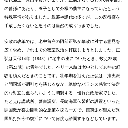
の曾孫にあたり、養子として外様の藩主になっていたという
特殊事情がありました。親藩や譜代の多くが、この既得権を
手放したくないと思うのは当然の成り行きでした。
安政の改革では、老中首座の阿部正弘が幕政に対する意見を
広く求め、それまでの密室政治を打破しようとしました。正
弘は天保14年（1843）に老中の座についたとき、数え25歳
（満23歳）の青年でした。ペリー来航は老中として10年の経
験を積んだときのことです。壮年期を迎えた正弘は、攘夷派
と開国派が綱引きを演じるなか、絶妙なバランス感覚で決定
的な対立に至らないように調製する、優れた政治家でした。
たとえば講武所、蕃書調所、長崎海軍伝習所の設置といった
開国派が喜ぶ開明的な施策を採る一方で、攘夷派が望んだ異
国船打払令の復活について何度も諮問するなどしています。