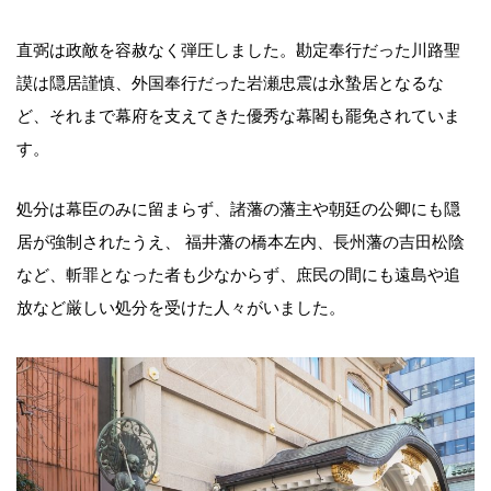
直弼は政敵を容赦なく弾圧しました。勘定奉行だった川路聖
謨は隠居謹慎、外国奉行だった岩瀬忠震は永蟄居となるな
ど、それまで幕府を支えてきた優秀な幕閣も罷免されていま
す。
処分は幕臣のみに留まらず、諸藩の藩主や朝廷の公卿にも隠
居が強制されたうえ、 福井藩の橋本左内、長州藩の吉田松陰
など、斬罪となった者も少なからず、庶民の間にも遠島や追
放など厳しい処分を受けた人々がいました。