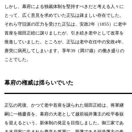
しかし、幕府による独裁体制を堅持すべきだと考える人々に
とって、広く意見を求めていた正弘は疎ましい存在でした。
それら守旧派の圧力を受けた正弘は、安政2年（1855）に老中
首座を堀田正睦に譲りましたが、引き続き老中として改革を
推進していました。ところが、正弘は老中在任中の安政4年、
唐突に病死してしまいます。享年39（満37歳）の働き盛りの
ことでした。
幕府の権威は揺らいでいた
正弘の死後、かつて老中首座を譲られた堀田正睦は、将軍継
嗣に一橋慶喜を、幕府の大老として越前福井藩主の松平春嶽
を迎えるという、新体制の発足を目指しました。御三家であ
る水戸家に生まれた慶喜を将軍に、親藩である福井藩主の春