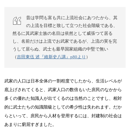
昔は学問も富も共に上流社会にあつたから、其
の上流を目標と致して立つた社会階級である、
然るに其武家士族の名目は依然として威張つて居る
し、名前だけは上流でお武家であるが、上流の実を完
うして居らぬ、武士も最早国家組織の中堅で無い
（
吉田東伍 述『維新史八講』p80より
）
武家の人口は日本全体の一割程度でしたから、生活レベルが
底上げされてくると、武家人口の数倍もいた庶民のなかから
多くの優れた知識人が出てくるのは当然のことですし、相対
的に武士たちの知識階級としての希少性は失われます。だか
らといって、庶民から人材を登用するには、封建制の社会は
あまりに窮屈すぎました。