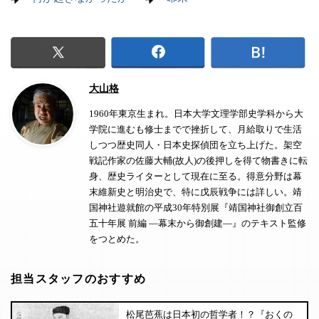
大山格
1960年東京生まれ。日本大学文理学部史学科から大
学院に進むも修士までで挫折して、月給取りで生活
しつつ歴史同人・日本史探偵団を立ち上げた。架空
戦記作家の佐藤大輔(故人)の後押しを得て物書きに転
身、歴史ライターとして現在に至る。得意分野は幕
末維新史と明治史で、特に戊辰戦争には詳しい。靖
国神社遊就館の平成30年特別展『靖国神社御創立百
五十年展 前編 ―幕末から御創建―』のテキスト監修
をつとめた。
担当スタッフのおすすめ
松尾芭蕉は日本初の哲学者！？『おくの