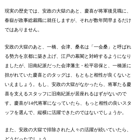
現実の歴史では、安政の大獄のあと、慶喜が将軍後見職に、
春嶽が政事総裁職に就任しますが、それが数年間早まるだけ
ではありません。
安政の大獄のあと、一橋、会津、桑名は「一会桑」と呼ばれ
る勢力を京都に築き上げ、江戸の幕閣と対峙するようになり
ましたが、旧南紀派だった会津藩主・松平容保と、一橋派に
担がれていた慶喜とのタッグは、もともと相性が良くないと
いえましょう。もし、安政の大獄がなかったら、将軍たる慶
喜を支えるスタッフに旧南紀派が居座れるはずがないので
す。慶喜が14代将軍になっていたら、もっと相性の良いスタ
ッフを選んで、縦横に活躍できたのではないでしょうか。
また、安政の大獄で排除された人々の活躍が続いていたら、
どうだったでしょう。