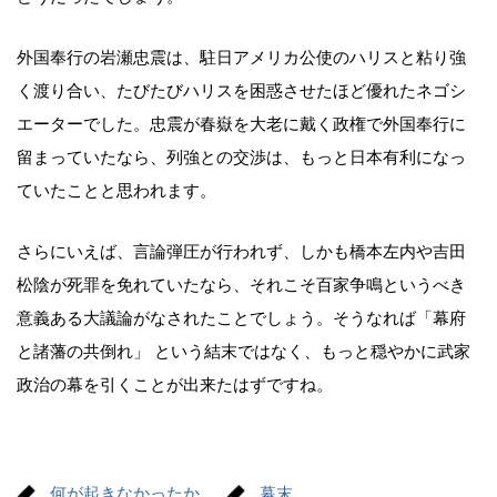
外国奉行の岩瀬忠震は、駐日アメリカ公使のハリスと粘り強
く渡り合い、たびたびハリスを困惑させたほど優れたネゴシ
エーターでした。忠震が春嶽を大老に戴く政権で外国奉行に
留まっていたなら、列強との交渉は、もっと日本有利になっ
ていたことと思われます。
さらにいえば、言論弾圧が行われず、しかも橋本左内や吉田
松陰が死罪を免れていたなら、それこそ百家争鳴というべき
意義ある大議論がなされたことでしょう。そうなれば「幕府
と諸藩の共倒れ」 という結末ではなく、もっと穏やかに武家
政治の幕を引くことが出来たはずですね。
何が起きなかったか
幕末