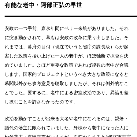
有能な老中・阿部正弘の早世
安政の一つ手前、嘉永年間にペリー来航がありました。それ
に突き動かされて、幕府は安政の改革に乗り出しました。そ
れまでは、幕府の目付（現在でいうと省庁の課長級）らが起
案した政策を拾い上げた一人の老中が、ほぼ独断で採否を決
めていました。よほど重要な政策であれば複数の老中が合議
します。国家的プロジェクトというべき大きな政策になると
幕閣以外から参考意見を聴取しましたが、それは例外的なこ
とでした。要するに、老中による密室政治であり、異論を差
し挟むことを許さなかったのです。
政治を動かすことが出来る大老や老中になれるのは、親藩・
譜代の藩主に限られていました。外様から老中になった人に
松代藩主・真田幸貫がいますが、血筋からすると8代将軍吉宗