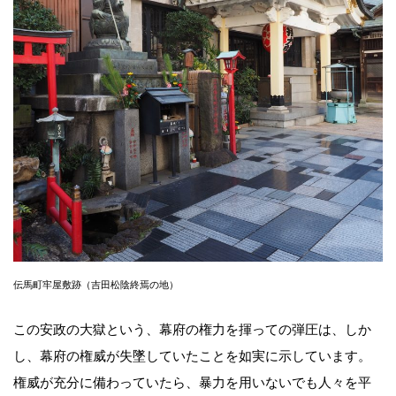
伝馬町牢屋敷跡（吉田松陰終焉の地）
この安政の大獄という、幕府の権力を揮っての弾圧は、しか
し、幕府の権威が失墜していたことを如実に示しています。
権威が充分に備わっていたら、暴力を用いないでも人々を平