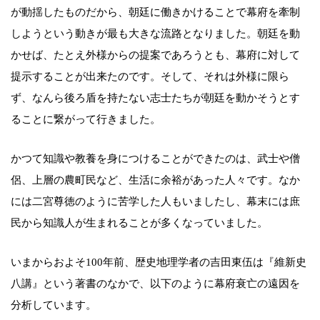
が動揺したものだから、朝廷に働きかけることで幕府を牽制
しようという動きが最も大きな流路となりました。朝廷を動
かせば、たとえ外様からの提案であろうとも、幕府に対して
提示することが出来たのです。そして、それは外様に限ら
ず、なんら後ろ盾を持たない志士たちが朝廷を動かそうとす
ることに繋がって行きました。
かつて知識や教養を身につけることができたのは、武士や僧
侶、上層の農町民など、生活に余裕があった人々です。なか
には二宮尊徳のように苦学した人もいましたし、幕末には庶
民から知識人が生まれることが多くなっていました。
いまからおよそ100年前、歴史地理学者の吉田東伍は『維新史
八講』という著書のなかで、以下のように幕府衰亡の遠因を
分析しています。