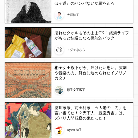
ほそ道』のハンパない功績を辿る
大澤法子
濡れたタオルもそのままOK！ 銭湯ライフ
がもっと快適になる機能的バック
アダチきむら
彬子女王殿下が今、届けたい思い。演劇
や音楽の力、舞台に込められたイノリノ
カタチ
彬子女王殿下
徳川家康、前田利家…五大老の「刀」を
言い当てた！？天下人「豊臣秀吉」は、
ズバリ人間観察の鬼だった！
Dyson 尚子