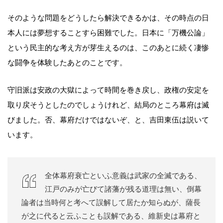
そのような問題をどうしたら解決できるかは、その時点の日
本人には夢想することすら困難でした。日本に「万機公論」
という民主的な考え方が芽生えるのは、このあとに続く凄惨
な闘争を体験したあとのことです。
守旧派は安政の大獄によって時間を巻き戻し、政権の安定を
取り戻そうとしたのでしょうけれど、結局のところ幕府は滅
びました。否、幕府だけではないぞ、と、吉田東伍は説いて
います。
全体幕府衰亡といふ意義は武家の全滅である、
江戸のみが亡びて諸藩が残る道理は無い、倒幕
論者は当時何と考へて誤解して居たか知らぬが、薩長
が之に代ると云ふことも誤解である、維新史は幕府と