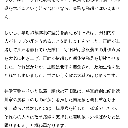
嶽を大老にという組み合わせなら、突飛な発想とはいえませ
ん。
しかし、幕府独裁体制の堅持を訴える守旧派は、開明的な二
人がトップの座を占めることを許しませんでした。正睦が上
洛して江戸を離れていた隙に、守旧派は彦根藩主の井伊直弼
を大老に担ぎ上げ、正睦が構想した新体制発足を頓挫させま
した。そればかりか、正睦は老中を罷免され、政治生命を絶
たれてしまいました。世にいう安政の大獄のはじまりです。
井伊直弼を担いだ親藩・譜代の守旧派は、将軍継嗣に紀州徳
川家の慶福（のちの家茂）を推した南紀派と概ね重なりま
す。彼らと敵対したのは一橋慶喜を推した一橋派でしたが、
それらの人々は改革路線を支持した開明派（外様ばかりとは
限りません）と概ね重なります。