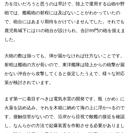
力を注いだろうと思うのは早計で、陸上で運用する山砲や野
砲では、艦載砲の射程には及ばないことがわかっていたの
で、砲台にはあまり期待をかけていませんでした。それでも
鹿児島城下には11の砲台が設けられ、合計89門の砲を据えま
した。
大砲の数は揃っても、弾が届かなければ仕方ないことです。
射程は艦砲の方が長いので、東洋艦隊は陸上からの砲撃が届
かない沖合から攻撃してくると仮定したうえで、様々な対応
策が検討されています。
まず第一に着目すべきは電気水雷の開発です。瓶（かめ）に
火薬を詰め込み、それを木箱に納めて海の上に浮かべるので
す。接触信管がないので、沿岸から目視で敵艦の接近を確認
し、なんらかの方法で起爆装置を作動させる必要がありまし