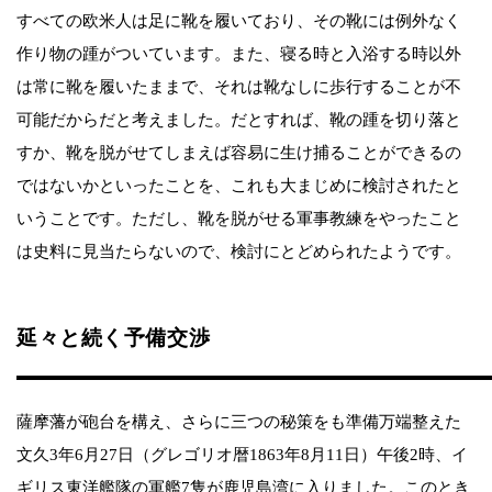
すべての欧米人は足に靴を履いており、その靴には例外なく
作り物の踵がついています。また、寝る時と入浴する時以外
は常に靴を履いたままで、それは靴なしに歩行することが不
可能だからだと考えました。だとすれば、靴の踵を切り落と
すか、靴を脱がせてしまえば容易に生け捕ることができるの
ではないかといったことを、これも大まじめに検討されたと
いうことです。ただし、靴を脱がせる軍事教練をやったこと
は史料に見当たらないので、検討にとどめられたようです。
延々と続く予備交渉
薩摩藩が砲台を構え、さらに三つの秘策をも準備万端整えた
文久3年6月27日（グレゴリオ暦1863年8月11日）午後2時、イ
ギリス東洋艦隊の軍艦7隻が鹿児島湾に入りました。このとき