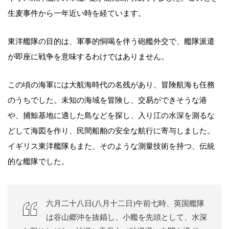
生麦事件から一年近い時を経ています。
東洋艦隊の目的は、軍事的恫喝を伴う砲艦外交で、艦隊派遣
が即座に戦争を意味するわけではありません。
この頃の海軍には大航海時代の名残があり、冒険航海も任務
のうちでした。未知の海域を冒険し、交易ができそうな港
や、捕鯨基地に適した島などを探し、入り江の水深を測るな
どして海図を作り、民間船舶の安全な航行に寄与しました。
イギリス東洋艦隊もまた、そのような測量技術を持つ、伝統
的な艦隊でした。
六月二十八日(八月十二日)午前七時、英国艦隊
は谷山郷沖を抜錨し、小艦を先頭として、水深