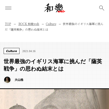
検索
TOP
ROCK 和樂web
Culture
世界最強のイギリス海軍に挑ん
だ「薩英戦争」の思わぬ結末とは
Culture
2021.04.16
世界最強のイギリス海軍に挑んだ「薩英
戦争」の思わぬ結末とは
大山格