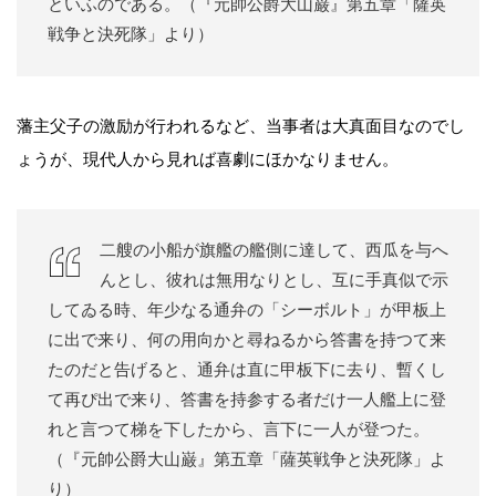
といふのである。（『元帥公爵大山巌』第五章「薩英
戦争と決死隊」より）
藩主父子の激励が行われるなど、当事者は大真面目なのでし
ょうが、現代人から見れば喜劇にほかなりません。
二艘の小船が旗艦の艦側に達して、西瓜を与へ
んとし、彼れは無用なりとし、互に手真似で示
してゐる時、年少なる通弁の「シーボルト」が甲板上
に出で来り、何の用向かと尋ねるから答書を持つて来
たのだと告げると、通弁は直に甲板下に去り、暫くし
て再ぴ出で来り、答書を持参する者だけ一人艦上に登
れと言つて梯を下したから、言下に一人が登つた。
（『元帥公爵大山巌』第五章「薩英戦争と決死隊」よ
り）