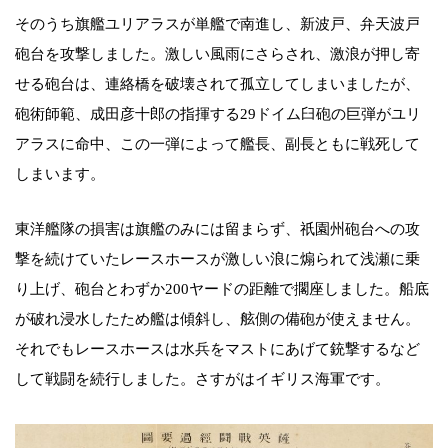
そのうち旗艦ユリアラスが単艦で南進し、新波戸、弁天波戸
砲台を攻撃しました。激しい風雨にさらされ、激浪が押し寄
せる砲台は、連絡橋を破壊されて孤立してしまいましたが、
砲術師範、成田彦十郎の指揮する29ドイム臼砲の巨弾がユリ
アラスに命中、この一弾によって艦長、副長ともに戦死して
しまいます。
東洋艦隊の損害は旗艦のみには留まらず、祇園州砲台への攻
撃を続けていたレースホースが激しい浪に煽られて浅瀬に乗
り上げ、砲台とわずか200ヤードの距離で擱座しました。船底
が破れ浸水したため艦は傾斜し、舷側の備砲が使えません。
それでもレースホースは水兵をマストにあげて銃撃するなど
して戦闘を続行しました。さすがはイギリス海軍です。