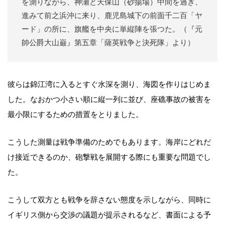
を測りながら、神瀬と天保山（砂揚場）中間を過ぎ、
進みて前之浜沖に来り、鹿児島城下の前面千二百「ヤ
ード」の所に、旗艦を中央に単縦陣を張つた。（『元
帥公爵大山巌』第五章「薩英戦争と決死隊」より）
彼らは錦江湾に入るとすぐ水深を測り、海図を作りはじめま
した。なおかつ小さい順に縦一列に並び、座礁事故の被害を
最小限にするための措置をとりました。
こうした測量は戦争準備のためでもあります。海岸にどれだ
け接近できるのか、砲撃戦を展開する際にも重要な問題でし
た。
こうして双方とも戦争を辞さない態度を示しながら、同時に
イギリス側から交渉の議題が提示されるなど、書面による予