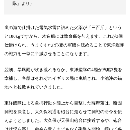
隊」より）
嵐の海で仕掛けた電気水雷に詰めた火薬が「三百斤」という
と180kgですから、木造船には致命傷を与えます。これが3個
仕掛けられ、うまくすれば3隻の軍艦を沈めることで東洋艦隊
の戦力を一挙に半減させることになります。
翌朝、暴風雨が吹き荒れるなか、東洋艦隊の4艦が汽船3隻を
拿捕し、各船はそれぞれイギリス艦に曳航され、小池沖の錨
地へと拉致されていきました。
東洋艦隊による拿捕行動を陸上から目撃した薩摩藩は、断固
開戦を決意し、大久保利通を砲台に走らせて開戦の命令を伝
えようとしました。大久保が天保山砲台に接近するや、砲台
は状況を察し、命令を聞くまでもなく砲撃を開始、続いて各