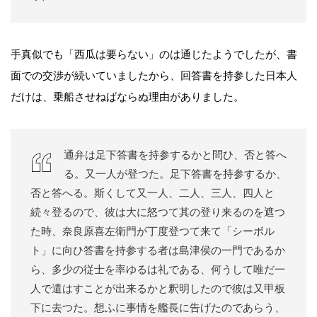
手真似でも「西瓜は要らない」のは通じたようでしたが、書
面での交渉が続いていましたから、回答書を持参した日本人
だけは、乗船させねばならぬ理由がありました。
通弁は足下答書を持参するかと問ひ、否と答へ
る。又一人が登つた。足下答書を持参するか、
否と答へる。斯くして又一人、二人、三人、四人と
続々登るので、彼は大に怒つて其の登り来るのを遮つ
た時、奈良原喜左衛門が丁度登つて来て「シーボル
ト」に向ひ答書を持参する者は島津侯の一門であるか
ら、多少の従士を率ゆるは礼である、何うして唯だ一
人で遣はすことが出来るかと釈明したので彼は又甲板
下に去つた。想ふに事情を艦長に告げたのであらう、