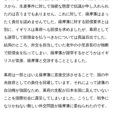
スから、生麦事件に対して強硬な態度で抗議が申し入れられ
たのは言うまでもありません。これに対して、薩摩藩はまっ
たく責任を認めませんでした。薩摩藩に対する賠償要求とは
別に、イギリスは幕府へも賠償を求めましたが、幕府として
も謝罪して賠償金を払うべきかについては異論百出でした。
結局のところ、外交を担当していた老中の小笠原長行が独断
で賠償金を払ってしまい、薩摩藩が謝罪するかどうかはイギ
リスが直接、薩摩藩と交渉することとしました。
幕府は一部とはいえ薩摩藩に直接交渉させることで、国の中
央政府としての責任を回避しています。それによって諸藩の
自治権が強固なため、幕府の支配が日本全国に及んでいない
ことを国際社会に露呈してしまいました。こうして、戦争に
なりかねない難しい外交問題が薩摩藩に委ねられたのです。