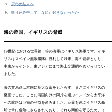
思わぬ結末へ
斬り込み中止で、なにが起きなかったか
海の帝国、イギリスの脅威
19世紀における世界第一等の海軍はイギリス海軍です。イギ
リスはスペイン無敵艦隊に勝利して以来、海の覇者となり、
中東からインド、東アジアにまで海上交通網をめぐらせてい
ました。
海の貿易路は本国に莫大な富をもたらす、まさにイギリスの
至宝でした。ことに清国向けの阿片を運ぶインドから太平洋
への航路は巨額の利益を産みました。麻薬を運ぶイギリス商
船は常に危険にさらされており、それら商船を守るため、イ