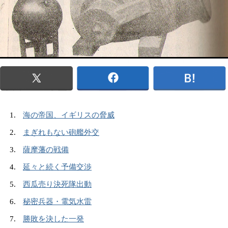
海の帝国、イギリスの脅威
まぎれもない砲艦外交
薩摩藩の戦備
延々と続く予備交渉
西瓜売り決死隊出動
秘密兵器・電気水雷
勝敗を決した一発