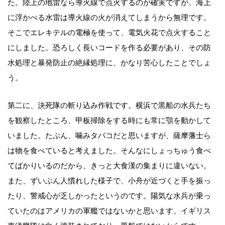
た。陸上の地雷なら導火線で点火するのが確実ですが、海上
に浮かべる水雷は導火線の火が消えてしまうから無理です。
そこでエレキテルの電極を使って、電気火花で点火すること
にしました。恐ろしく長いコードを作る必要があり、その防
水処理と暴発防止の絶縁処理に、かなり苦心したことでしょ
う。
第二に、決死隊の斬り込み作戦です。横浜で黒船の水兵たち
を観察したところ、甲板掃除をする時にも常に顎を動かして
いました。たぶん、噛みタバコだと思いますが、薩摩藩士ら
は物を食べていると考えました。そんなにしょっちゅう食べ
てばかりいるのだから、きっと大食漢の集まりに違いない。
また、ずいぶん人慣れした様子で、小舟が近づくと手を振っ
たり、警戒心が乏しかったというのです。陽気な水兵が乗っ
ていたのはアメリカの軍艦ではないかと思います。イギリス