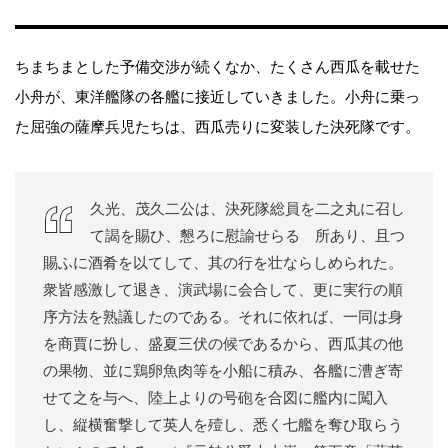
ちまちまとした予備交渉が続くなか、たくさん西瓜を載せた
小舟が、東洋艦隊の各艦に接近していきました。小舟に乗っ
た屈強の薩摩兵児たちは、西瓜売りに変装した決死隊です。
久光、茂久二公は、決死隊総員を二之丸に召し
て謁を賜ひ、懇ろに慰諭せらるゝ所あり、且つ
賜ふに酒肴を以てして、其の行を壮ならしめられた。
衆皆感激して退き、演武場に会合して、更に実行の順
序方法を熟議したのである。それに依れば、一同は身
を商賈に扮し、盛夏三伏の候であるから、西瓜其の他
の果物、並に鶏卵魚肉等を小船に積み、各艦に漕ぎ寄
せて之を与へ、陸上よりの号砲を合図に艦内に闖入
し、縦横奮撃して英人を殪し、悉く七艦を奪ひ取らう