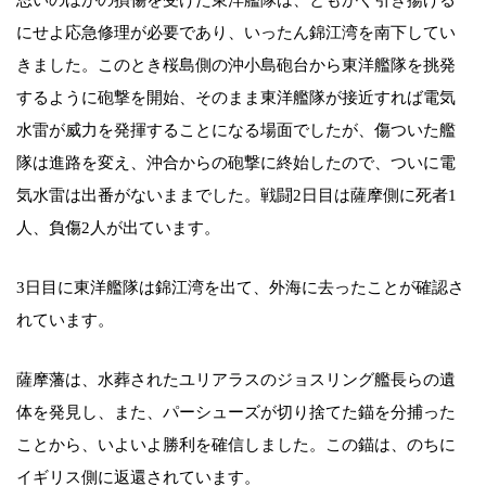
にせよ応急修理が必要であり、いったん錦江湾を南下してい
きました。このとき桜島側の沖小島砲台から東洋艦隊を挑発
するように砲撃を開始、そのまま東洋艦隊が接近すれば電気
水雷が威力を発揮することになる場面でしたが、傷ついた艦
隊は進路を変え、沖合からの砲撃に終始したので、ついに電
気水雷は出番がないままでした。戦闘2日目は薩摩側に死者1
人、負傷2人が出ています。
3日目に東洋艦隊は錦江湾を出て、外海に去ったことが確認さ
れています。
薩摩藩は、水葬されたユリアラスのジョスリング艦長らの遺
体を発見し、また、パーシューズが切り捨てた錨を分捕った
ことから、いよいよ勝利を確信しました。この錨は、のちに
イギリス側に返還されています。