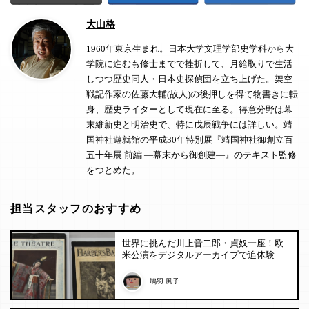
大山格
1960年東京生まれ。日本大学文理学部史学科から大
学院に進むも修士までで挫折して、月給取りで生活
しつつ歴史同人・日本史探偵団を立ち上げた。架空
戦記作家の佐藤大輔(故人)の後押しを得て物書きに転
身、歴史ライターとして現在に至る。得意分野は幕
末維新史と明治史で、特に戊辰戦争には詳しい。靖
国神社遊就館の平成30年特別展『靖国神社御創立百
五十年展 前編 ―幕末から御創建―』のテキスト監修
をつとめた。
担当スタッフのおすすめ
世界に挑んだ川上音二郎・貞奴一座！欧
米公演をデジタルアーカイブで追体験
鳩羽 風子