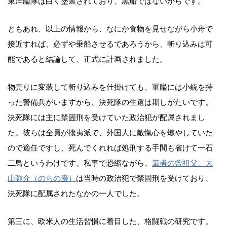
東洋艦隊は白く塗装されており、黒船ではないからです。
ともあれ、以上の情報から、なにか食物を見せながら小舟で
接近すれば、必ずや乗船させるであろうから、斬り込みは可
能であると結論して、正式に計画されました。
物売りに変装して斬り込みを仕掛けても、軍艦には小銃を持
った警備兵がいますから、決死隊の生還は期しがたいです。
決死隊には主に禁固刑を受けていた政治犯が配属されまし
た。彼らは全員が攘夷派で、外国人に敵愾心を燃やしていた
ので適任ですし、死んでくれれば処刑する手間も省けて一石
二鳥というわけです。私事で恐縮ながら、
筆者の曾祖父、大
山弥介（のちの巌）
は当時の政治犯で禁固刑を受けており、
決死隊に配属されたなかの一人でした。
第三に、欧米人の生活習慣に着目した、格闘戦の研究です。