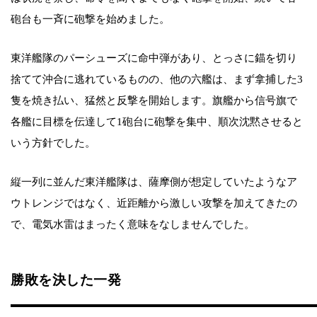
砲台も一斉に砲撃を始めました。
東洋艦隊のパーシューズに命中弾があり、とっさに錨を切り
捨てて沖合に逃れているものの、他の六艦は、まず拿捕した3
隻を焼き払い、猛然と反撃を開始します。旗艦から信号旗で
各艦に目標を伝達して1砲台に砲撃を集中、順次沈黙させると
いう方針でした。
縦一列に並んだ東洋艦隊は、薩摩側が想定していたようなア
ウトレンジではなく、近距離から激しい攻撃を加えてきたの
で、電気水雷はまったく意味をなしませんでした。
勝敗を決した一発