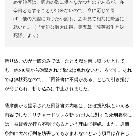
め元帥等は、髀肉の歎に堪ヘなかつたのであるが、亦
奈何ともすることが出来ないので、命に応じて引上
げ、他の六艦に向つた小船も、之を見て相共に帰途に
就いた。（『元帥公爵大山巌』第五章「薩英戦争と決
死隊」より）
斬り込むのが一艦のみでは、たとえ艦を乗っ取ったとして
も、他の6隻から砲撃されて撃沈は免れないところです。それ
では無駄死なので、「回答書に不備がある」として引き揚げ
が命じられ、斬り込みは中止されました。
薩摩側から提示された回答書の内容は、ほぼ挑戦状といえる
内容でした。リチャードソンを斬った1人に対する死刑要求に
は、被疑者が行方不明であるという理由で拒絶、また、通商
条約に大名行列を妨害してもかまわないという項目は存在し