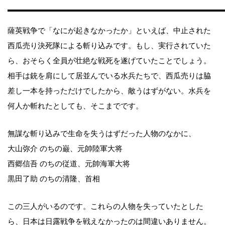
薩英戦争で「なにが起きなかったか」といえば、中止された
西瓜売り決死隊による斬り込みです。もし、実行されていた
ら、おそらく全員が壮絶な戦死を遂げていたことでしょう。
相手は銃を肩にして居並んでいる水兵たちで、西瓜売りは脇
差し一本を持っただけでしたから、敵うはずがない。水兵を
何人か斬れたとしても、そこまでです。
無謀な斬り込みで生命を失うはずだった人物のなかに、
大山弥介 のちの巌、元帥陸軍大将
西郷信吾 のちの従道、元帥海軍大将
黒田了助 のちの清隆、首相
この三人がいるのです。これらの人物を失っていたとした
ら、日本は日露戦争を戦えなかったのは間違いありません。