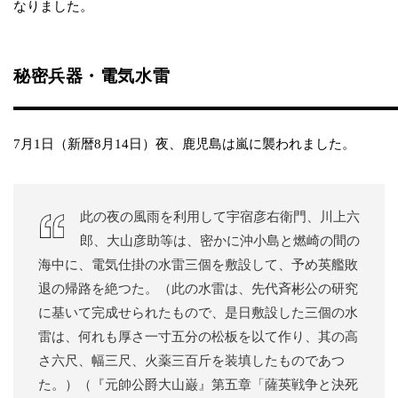
なりました。
秘密兵器・電気水雷
7月1日（新暦8月14日）夜、鹿児島は嵐に襲われました。
此の夜の風雨を利用して宇宿彦右衛門、川上六
郎、大山彦助等は、密かに沖小島と燃崎の間の
海中に、電気仕掛の水雷三個を敷設して、予め英艦敗
退の帰路を絶つた。（此の水雷は、先代斉彬公の研究
に基いて完成せられたもので、是日敷設した三個の水
雷は、何れも厚さ一寸五分の松板を以て作り、其の高
さ六尺、幅三尺、火薬三百斤を装填したものであつ
た。）（『元帥公爵大山巌』第五章「薩英戦争と決死