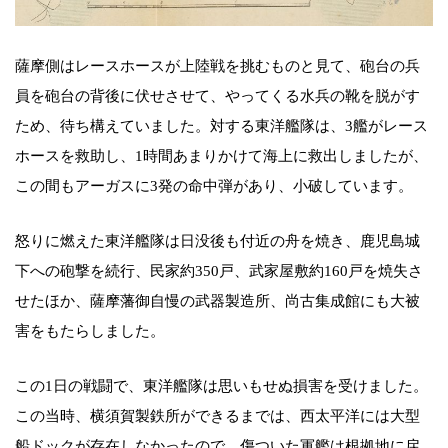
薩摩側はレースホースが上陸戦を挑むものと見て、砲台の兵
員を砲台の背後に伏せさせて、やってくる水兵の靴を脱がす
ため、待ち構えていました。対する東洋艦隊は、3艦がレース
ホースを救助し、1時間あまりかけて海上に救出しましたが、
この間もアーガスに3発の命中弾があり、小破しています。
怒りに燃えた東洋艦隊は日没後も付近の舟を焼き、鹿児島城
下への砲撃を続行、民家約350戸、武家屋敷約160戸を焼失さ
せたほか、薩摩藩御自慢の武器製造所、尚古集成館にも大被
害をもたらしました。
この1日の戦闘で、東洋艦隊は思いもせぬ損害を受けました。
この当時、横須賀製鉄所ができるまでは、西太平洋には大型
船ドックが存在しなかったので、傷ついた軍艦は根拠地に戻