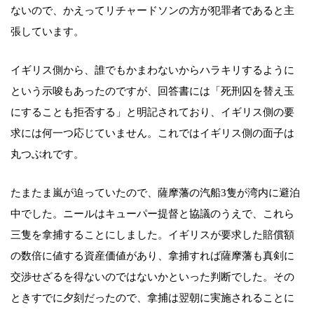
ないので、かえってリチャードソンの方が犯罪者であると主
張しています。
イギリス側から、誰でもかまわないからハラキリするように
という示唆もあったのですが、回答書には「死刑囚を替え玉
にすることも拒否する」と明記されており、イギリス側の要
求には何一つ応じていません。これではイギリス側の面子は
丸つぶれです。
たまたま嵐が迫っていたので、薩摩藩の汽船3隻が湾内に避泊
中でした。ニールはキューパー提督と協議のうえで、これら
三隻を拿捕することにしました。イギリスが要求した賠償額
の数倍に値する資産価値があり、拿捕すれば薩摩藩も真剣に
交渉せざるを得ないのではないかといった判断でした。その
ときすでに夕刻だったので、拿捕は翌朝に実施されることに