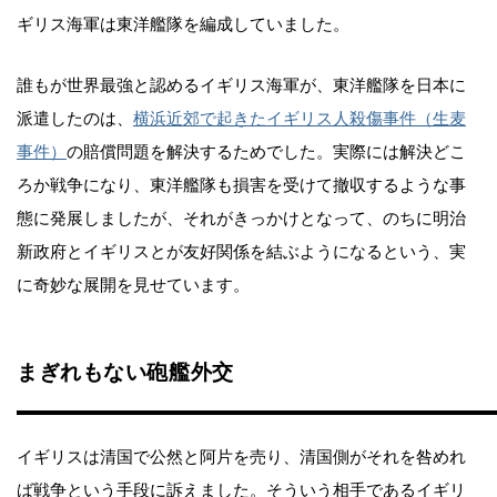
ギリス海軍は東洋艦隊を編成していました。
誰もが世界最強と認めるイギリス海軍が、東洋艦隊を日本に
派遣したのは、
横浜近郊で起きたイギリス人殺傷事件（生麦
事件）
の賠償問題を解決するためでした。実際には解決どこ
ろか戦争になり、東洋艦隊も損害を受けて撤収するような事
態に発展しましたが、それがきっかけとなって、のちに明治
新政府とイギリスとが友好関係を結ぶようになるという、実
に奇妙な展開を見せています。
まぎれもない砲艦外交
イギリスは清国で公然と阿片を売り、清国側がそれを咎めれ
ば戦争という手段に訴えました。そういう相手であるイギリ