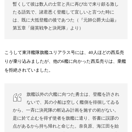
暫くして彼は数人の士官と共に再ぴ出で来り頗る激し
たる語気で、諸君悉く登艦して宜しいと言つた時に
は、既に大抵登艦の後であつた（『元帥公爵大山巌』
第五章「薩英戦争と決死隊」より）
こうして東洋艦隊旗艦ユリアラス号には、40人ほどの西瓜売
りが乗り込みましたが、他の6艦に向かった西瓜売りは、乗艦
を拒絶されていました。
旗艦以外の六艦に向つた勇士は、登艦を許され
ないで、其の小船は空しく艦側を徘徊してゐる
から、一斉に決死隊の斬込み計画を施すの術がない。
是に於て止むを得ず使者を旗艦に遣り、答書に誤謬の
点があるから持ち帰れと命じた。奈良原、海江田を始