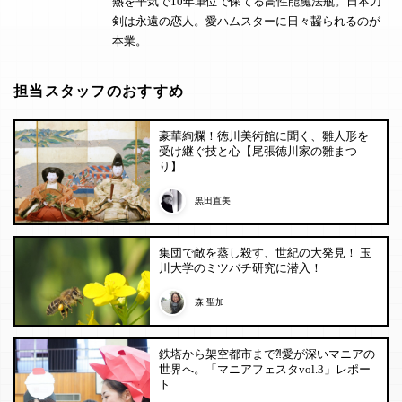
熱を平気で10年単位で保てる高性能魔法瓶。日本刀
剣は永遠の恋人。愛ハムスターに日々齧られるのが
本業。
担当スタッフのおすすめ
豪華絢爛！徳川美術館に聞く、雛人形を
受け継ぐ技と心【尾張徳川家の雛まつ
り】
黒田直美
集団で敵を蒸し殺す、世紀の大発見！ 玉
川大学のミツバチ研究に潜入！
森 聖加
鉄塔から架空都市まで⁈愛が深いマニアの
世界へ。「マニアフェスタvol.3」レポー
ト