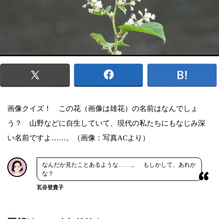
画像クイズ！ この花（画像は雄花）の名前はなんでしょ
う？ 山野などに自生していて、現代の私たちにもなじみ深
い名前ですよ……。（画像：写真ACより）
なんだか見たことあるような…….。 もしかして、あれか
な？
瓦谷登貴子