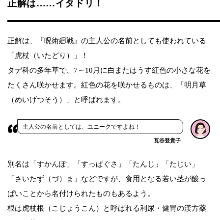
正解は……イタドリ！
正解は、『呪術廻戦』の主人公の名前としても使われている
「虎杖（いたどり）」！
タデ科の多年草で、7～10月に白またはうす紅色の小さな花を
たくさん咲かせます。紅色の花を咲かせるものは、「明月草
（めいげつそう）」と呼ばれます。
主人公の名前としては、ユニークですよね！
瓦谷登貴子
別名は「すかんぽ」「すっぱぐさ」「たんじ」「たじい」
「さいたず（づ）ま」などですが、食用となる若い茎が酸っ
ぱいことから名付けられたものもあるよう。
根は虎杖根（こじょうこん）と呼ばれる利尿・健胃の漢方薬