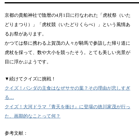
京都の貴船神社で陰暦の4月1日に行なわれた「虎杖祭（いた
どりまつり）」「虎杖競（いたどりくらべ）」という風情あ
るお祭があります。
かつては祭に携わる上賀茂の人々が騎馬で参詣した帰り道に
虎杖を採って、数や大小を競ったそう。とても美しい光景が
目に浮かぶようです。
▼続けてクイズに挑戦！
クイズ！パンダの主食はなぜササの葉？その理由が悲しすぎ
る…
クイズ！大河ドラマ『青天を衝け』に登場の徳川家茂が行っ
た、画期的なことって何？
参考文献：