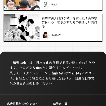
チヒロ
百姓の美人姉妹が武士を討った！宮城県
に伝わる、幼き少女たちの勇ましい仇討
ち
馬場紀衣
「和樂web」は、日本文化の多様で奥深い魅力をわかりや
すく、さまざまな角度から紹介するメディアです。
美しく、ラグジュアリーで、格調高いながらも時にはロッ
ク。伝統を守り継ぎながらも進化を続ける、幽遠な日本文
化の世界をお楽しみください。
広告掲載をご検討の方へ
執筆者一覧