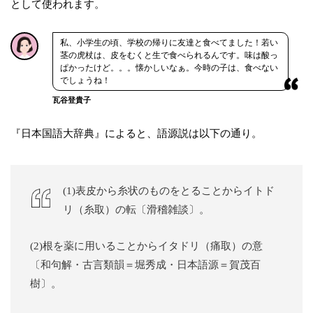
として使われます。
私、小学生の頃、学校の帰りに友達と食べてました！若い
茎の虎杖は、皮をむくと生で食べられるんです。味は酸っ
ぱかったけど。。。懐かしいなぁ。今時の子は、食べない
でしょうね！
瓦谷登貴子
『日本国語大辞典』によると、語源説は以下の通り。
(1)表皮から糸状のものをとることからイトド
リ（糸取）の転〔滑稽雑談〕。
(2)根を薬に用いることからイタドリ（痛取）の意
〔和句解・古言類韻＝堀秀成・日本語源＝賀茂百
樹〕。