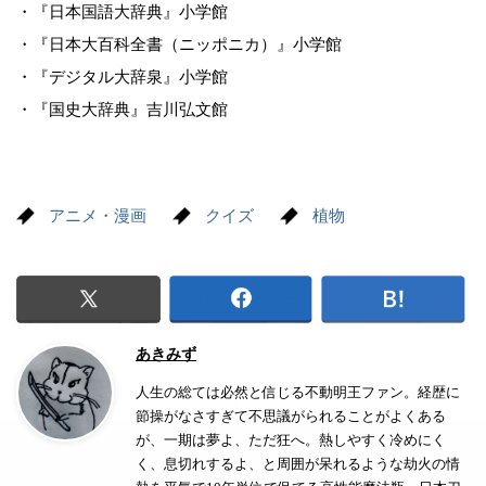
・『日本国語大辞典』小学館
・『日本大百科全書（ニッポニカ）』小学館
・『デジタル大辞泉』小学館
・『国史大辞典』吉川弘文館
アニメ・漫画
クイズ
植物
あきみず
人生の総ては必然と信じる不動明王ファン。経歴に
節操がなさすぎて不思議がられることがよくある
が、一期は夢よ、ただ狂へ。熱しやすく冷めにく
く、息切れするよ、と周囲が呆れるような劫火の情