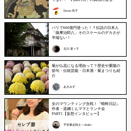
Dyson 尚子
パリで600億円使った！？伝説の日本人
「薩摩治郎八」そのスケールのデカさが
半端ない！
北川 菜々子
菊が仏花になる理由って？歴史や重陽の
節句・伝統芸能・日本酒・菊まつりも紹
介
あきみず
女のマウンティング合戦！『蜻蛉日記』
作者・道綱くんママとランチ会
PART1【妄想インタビュー】
平安暴走戦士～chiaki~