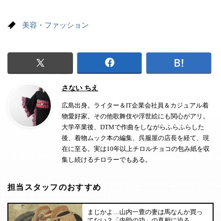
美容・ファッション
さない ちえ
広島出身。ライター＆IT企業会社員＆カジュアル着
物愛好家。その他歌舞伎や浮世絵にも関心がアリ。
大学卒業後、DTMで作曲をしながらふらふらした
後、着物ムック本の編集、呉服屋の店長を経て、現
在に至る。実は10年以上チロルチョコの包み紙を収
集し続けるチロラーでもある。
担当スタッフのおすすめ
まじかよ…山内一豊の妻は馬なんか買っ
てない？「内助の功」の真相に迫る