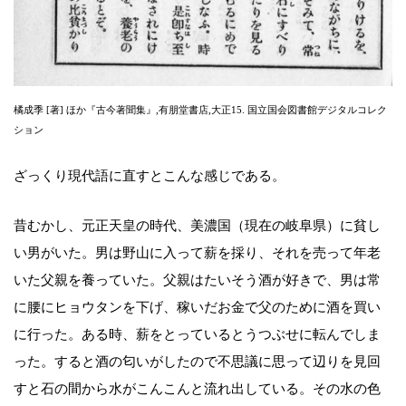
橘成季 [著] ほか『古今著聞集』,有朋堂書店,大正15. 国立国会図書館デジタルコレク
ション
ざっくり現代語に直すとこんな感じである。
昔むかし、元正天皇の時代、美濃国（現在の岐阜県）に貧し
い男がいた。男は野山に入って薪を採り、それを売って年老
いた父親を養っていた。父親はたいそう酒が好きで、男は常
に腰にヒョウタンを下げ、稼いだお金で父のために酒を買い
に行った。ある時、薪をとっているとうつぶせに転んでしま
った。すると酒の匂いがしたので不思議に思って辺りを見回
すと石の間から水がこんこんと流れ出している。その水の色