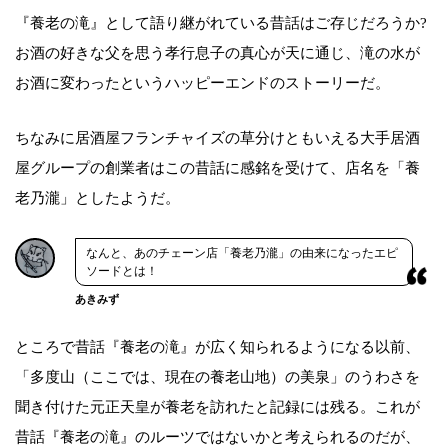
『養老の滝』として語り継がれている昔話はご存じだろうか?
お酒の好きな父を思う孝行息子の真心が天に通じ、滝の水が
お酒に変わったというハッピーエンドのストーリーだ。
ちなみに居酒屋フランチャイズの草分けともいえる大手居酒
屋グループの創業者はこの昔話に感銘を受けて、店名を「養
老乃瀧」としたようだ。
なんと、あのチェーン店「養老乃瀧」の由来になったエピ
ソードとは！
あきみず
ところで昔話『養老の滝』が広く知られるようになる以前、
「多度山（ここでは、現在の養老山地）の美泉」のうわさを
聞き付けた元正天皇が養老を訪れたと記録には残る。これが
昔話『養老の滝』のルーツではないかと考えられるのだが、