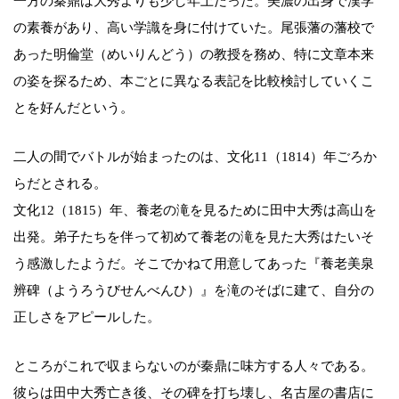
一方の秦鼎は大秀よりも少し年上だった。美濃の出身で漢学
の素養があり、高い学識を身に付けていた。尾張藩の藩校で
あった明倫堂（めいりんどう）の教授を務め、特に文章本来
の姿を探るため、本ごとに異なる表記を比較検討していくこ
とを好んだという。
二人の間でバトルが始まったのは、文化11（1814）年ごろか
らだとされる。
文化12（1815）年、養老の滝を見るために田中大秀は高山を
出発。弟子たちを伴って初めて養老の滝を見た大秀はたいそ
う感激したようだ。そこでかねて用意してあった『養老美泉
辨碑（ようろうびせんべんひ）』を滝のそばに建て、自分の
正しさをアピールした。
ところがこれで収まらないのが秦鼎に味方する人々である。
彼らは田中大秀亡き後、その碑を打ち壊し、名古屋の書店に