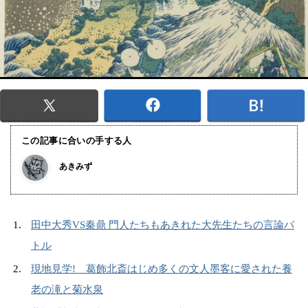
この記事に合いの手する人
あきみず
田中大秀VS秦鼎 門人たちもあきれた大先生たちの言論バ
トル
現地見学! 葛飾北斎はじめ多くの文人墨客に愛された養
老の滝と菊水泉