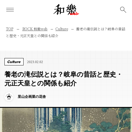
検索
TOP
ROCK 和樂web
Culture
養老の滝伝説とは？岐阜の昔話
と歴史・元正天皇との関係も紹介
Culture
2023.02.02
養老の滝伝説とは？岐阜の昔話と歴史・
元正天皇との関係も紹介
里山企画菜の花舎