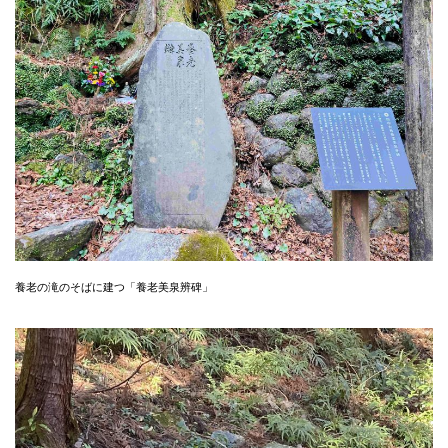
養老の滝のそばに建つ「養老美泉辨碑」