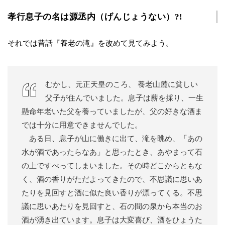
孝行息子の名は源丞内（げんじょうない）?!
それでは昔話『養老の滝』を改めて見てみよう。
むかし、元正天皇のころ、 養老山麓に貧しい
父子が住んでいました。息子は薪を採り、一生
懸命年老いた父を養っていましたが、父の好きな酒ま
では十分に用意できませんでした。
ある日、息子が山に働きに出て、滝を眺め、「あの
水が酒であったらなあ」と思ったとき、あやまって石
の上ですべってしまいました。その時どこからともな
く、酒の香りがただよってきたので、不思議に思いあ
たりを見回すと酒に似た良い香りが漂ってくる。不思
議に思いあたりを見回すと、石の間の泉から本当のお
酒が湧き出ています。息子は大変喜び、酒をひょうた