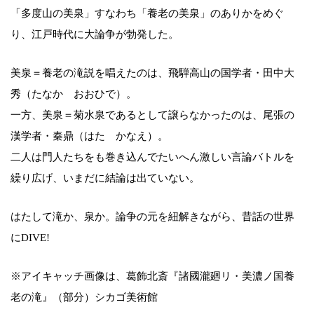
「多度山の美泉」すなわち「養老の美泉」のありかをめぐ
り、江戸時代に大論争が勃発した。
美泉＝養老の滝説を唱えたのは、飛騨高山の国学者・田中大
秀（たなか おおひで）。
一方、美泉＝菊水泉であるとして譲らなかったのは、尾張の
漢学者・秦鼎（はた かなえ）。
二人は門人たちをも巻き込んでたいへん激しい言論バトルを
繰り広げ、いまだに結論は出ていない。
はたして滝か、泉か。論争の元を紐解きながら、昔話の世界
にDIVE!
※アイキャッチ画像は、葛飾北斎『諸國瀧廻リ・美濃ノ国養
老の滝』（部分）シカゴ美術館