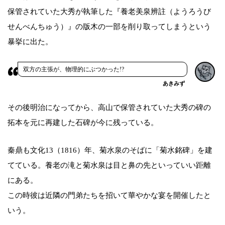
保管されていた大秀が執筆した『養老美泉辨註（ようろうび
せんべんちゅう）』の版木の一部を削り取ってしまうという
暴挙に出た。
双方の主張が、物理的にぶつかった!?
あきみず
その後明治になってから、高山で保管されていた大秀の碑の
拓本を元に再建した石碑が今に残っている。
秦鼎も文化13（1816）年、菊水泉のそばに「菊水銘碑」を建
てている。養老の滝と菊水泉は目と鼻の先といっていい距離
にある。
この時彼は近隣の門弟たちを招いて華やかな宴を開催したと
いう。