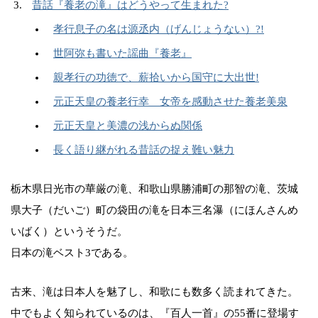
昔話『養老の滝』はどうやって生まれた?
孝行息子の名は源丞内（げんじょうない）?!
世阿弥も書いた謡曲『養老』
親孝行の功徳で、薪拾いから国守に大出世!
元正天皇の養老行幸 女帝を感動させた養老美泉
元正天皇と美濃の浅からぬ関係
長く語り継がれる昔話の捉え難い魅力
栃木県日光市の華厳の滝、和歌山県勝浦町の那智の滝、茨城
県大子（だいご）町の袋田の滝を日本三名瀑（にほんさんめ
いばく）というそうだ。
日本の滝ベスト3である。
古来、滝は日本人を魅了し、和歌にも数多く読まれてきた。
中でもよく知られているのは、『百人一首』の55番に登場す