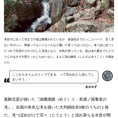
滝谷川に沿って滝までの道は整備されているが、坂道続きでけっこうハード。甘く見
ない方がいい。間違ってもハイヒールなど履いて登ってはいけない。滝つぼに近づく
につれて巨岩のゴロゴロした渓流となり、冷気が漂っている。昔は滝の麓までたどり
つくのはさぞ大変だったにちがいない。まさに深山幽谷（しんざんゆうこく）の感あ
りだ
ここからタイムスリップできる、って言われたら信じてし
まいそう。
あきみず
葛飾北斎が描いた『諸國瀧廻（めぐ）リ・美濃ノ国養老の
滝』。全国の有名な滝を描いた大判錦絵全8枚のうちの１枚
だ。滝つぼめがけて滔々（とうとう）と流れ落ちる水音が聞