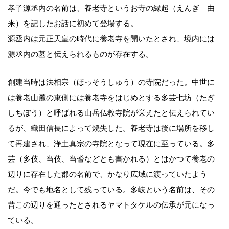
孝子源丞内の名前は、養老寺というお寺の縁起（えんぎ 由
来）を記したお話に初めて登場する。
源丞内は元正天皇の時代に養老寺を開いたとされ、境内には
源丞内の墓と伝えられるものが存在する。
創建当時は法相宗（ほっそうしゅう）の寺院だった。中世に
は養老山麓の東側には養老寺をはじめとする多芸七坊（たぎ
しちぼう）と呼ばれる山岳仏教寺院が栄えたと伝えられてい
るが、織田信長によって焼失した。養老寺は後に場所を移し
て再建され、浄土真宗の寺院となって現在に至っている。多
芸（多伎、当伎、当耆などとも書かれる）とはかつて養老の
辺りに存在した郡の名前で、かなり広域に渡っていたよう
だ。今でも地名として残っている。多岐という名前は、その
昔この辺りを通ったとされるヤマトタケルの伝承が元になっ
ている。