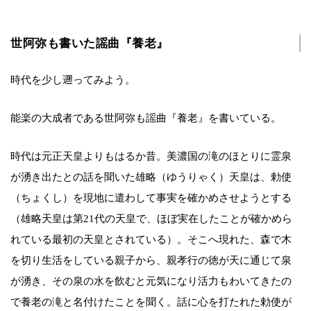
世阿弥も書いた謡曲『養老』
時代を少し遡ってみよう。
能楽の大成者である世阿弥も謡曲『養老』を書いている。
時代は元正天皇よりもはるか昔。美濃国の滝のほとりに霊泉
が湧き出たとの話を聞いた雄略（ゆうりゃく）天皇は、勅使
（ちょくし）を現地に遣わして事実を確かめさせようとする
（雄略天皇は第21代の天皇で、ほぼ実在したことが確かめら
れている最初の天皇とされている）。そこへ現れた、森で木
を切り生活をしている親子から、親孝行の徳が天に通じて泉
が湧き、その泉の水を飲むと元気になり活力もわいてきたの
で養老の滝と名付けたことを聞く。話に心を打たれた勅使が