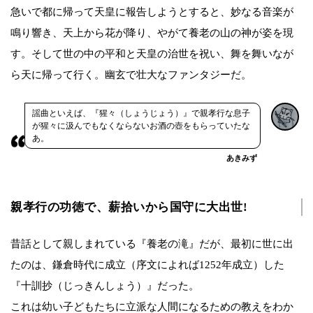
急いで都に帰って天皇に報告しようとすると、妙なる音楽が
鳴り響き、天上から花が降り、やがて養老の山の神が姿を現
す。そして世の中の平和と天皇の治世を祝い、舞を舞いなが
ら天に帰って行く。幽玄で壮大なファンタジーだ。
謡曲といえば、『猩々（しょうじょう）』で親孝行な息子
が猩々に汲んでもなくならないお酒の壺をもらっていたな
あ。
あきみず
親孝行の功徳で、薪拾いから国守に大出世!
昔話として親しまれている『養老の滝』だが、最初に世に出
たのは、鎌倉時代に成立（序文によれば1252年成立）した
『十訓抄（じっきんしょう）』だった。
これは幼い子どもたちに立派な人間になるための教えをわか