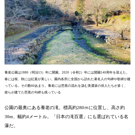
養老公園は1880（明治13）年に開園。2020（令和2）年には開園140周年を迎えた。
春には桜、秋には紅葉が美しい。園内各所に全国から訪れた著名人の句碑や歌碑が建
っている。その数60あまり。養老には芭蕉の流れを汲む美濃派の俳人たちが多く、
彼らが建てた芭蕉の句碑も残っている
公園の最奥にある養老の滝。標高約280ｍに位置し、高さ約
30m、幅約4メートル。「日本の滝百選」にも選ばれている名
瀑だ。