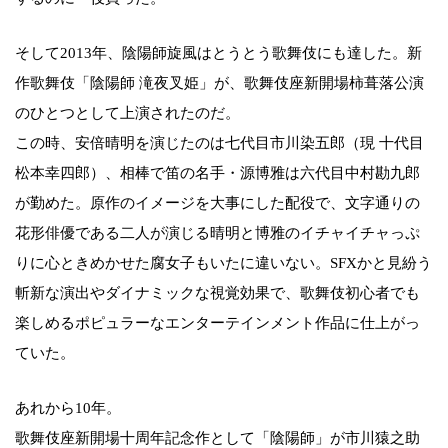
そして2013年、陰陽師旋風はとうとう歌舞伎にも達した。新
作歌舞伎「陰陽師 滝夜叉姫」が、歌舞伎座新開場柿葺落公演
のひとつとして上演されたのだ。
この時、安倍晴明を演じたのは七代目市川染五郎（現 十代目
松本幸四郎）、相棒で笛の名手・源博雅は六代目中村勘九郎
が勤めた。原作のイメージを大事にした配役で、文字通りの
花形俳優である二人が演じる晴明と博雅のイチャイチャっぷ
りに心ときめかせた腐女子もいたに違いない。SFXかと見紛う
斬新な演出やダイナミックな視覚効果で、歌舞伎初心者でも
楽しめるポピュラーなエンターテインメント作品に仕上がっ
ていた。
あれから10年。
歌舞伎座新開場十周年記念作として「陰陽師」が市川猿之助