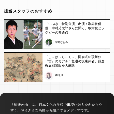
担当スタッフのおすすめ
「いぶき、特別公演」出演！歌舞伎俳
優・中村児太郎さんに聞く、歌舞伎とラ
グビーの共通点
宇野なおみ
「し～ば～ら～く～」開会式の歌舞伎
『暫』のモデル！隻眼の坂東武者、鎌倉
権五郎景政を大解説
樽瀬川
「和樂web」は、日本文化の多様で奥深い魅力をわかりや
すく、さまざまな角度から紹介するメディアです。