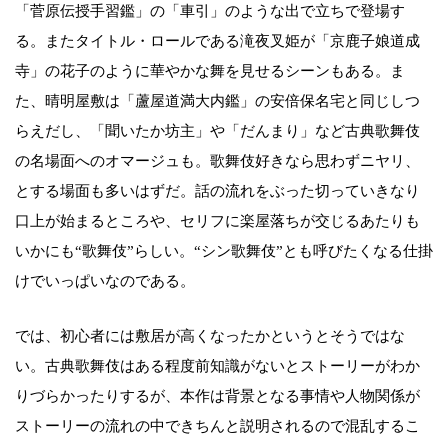
「菅原伝授手習鑑」の「車引」のような出で立ちで登場す
る。またタイトル・ロールである滝夜叉姫が「京鹿子娘道成
寺」の花子のように華やかな舞を見せるシーンもある。ま
た、晴明屋敷は「蘆屋道満大内鑑」の安倍保名宅と同じしつ
らえだし、「聞いたか坊主」や「だんまり」など古典歌舞伎
の名場面へのオマージュも。歌舞伎好きなら思わずニヤリ、
とする場面も多いはずだ。話の流れをぶった切っていきなり
口上が始まるところや、セリフに楽屋落ちが交じるあたりも
いかにも“歌舞伎”らしい。“シン歌舞伎”とも呼びたくなる仕掛
けでいっぱいなのである。
では、初心者には敷居が高くなったかというとそうではな
い。古典歌舞伎はある程度前知識がないとストーリーがわか
りづらかったりするが、本作は背景となる事情や人物関係が
ストーリーの流れの中できちんと説明されるので混乱するこ