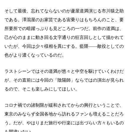
そして最後、忘れてならないのが蘆屋道満演じる市川猿之助
である。澤瀉屋のお家芸である宙乗りはもちろんのこと、要
所要所での暗躍っぷりも見どころの一つだ。前作の道満は、
己が心のままに動き回る文字通りの狂言回しとして描かれて
いたが、今回は少々様相を異にする。藍隈――敵役としての
色がより濃くなっているのだ。
ラストシーンではその道満が悠々と中空を駆けていくわけだ
が、その直前には今回の「陰陽師」ならではの演出が見られ
るので、そこも楽しみにしてほしい。
コロナ禍での諸制限が緩和されてからの興行ということで、
東京のみならず全国各地から訪れるファンも増えることだろ
う。だが、やはりまだ旅行や行楽には出づらい方々もいるの
も間違いない。