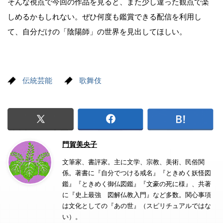
そんな視点で今回の作品を見ると、また少し違った観点で楽
しめるかもしれない。ぜひ何度も鑑賞できる配信を利用し
て、自分だけの「陰陽師」の世界を見出してほしい。
伝統芸能
歌舞伎
門賀美央子
文筆家、書評家。主に文学、宗教、美術、民俗関
係。著書に『自分でつける戒名』『ときめく妖怪図
鑑』『ときめく御仏図鑑』『文豪の死に様』、共著
に『史上最強 図解仏教入門』など多数。関心事項
は文化としての『あの世』（スピリチュアルではな
い）。