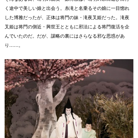
く途中で美しい娘と出会う。糸滝と名乗るその娘に一目惚れ
した博雅だったが、正体は将門の妹・滝夜叉姫だった。滝夜
叉姫は将門の側近・興世王とともに邪法による将門復活を企
んでいたのだ。だが、謀略の裏にはさらなる邪な思惑があ
り……。