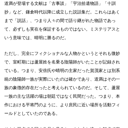
道満が登場する文献は「古事談」「宇治拾遺物語」「十訓
抄」など、鎌倉時代以降に成立した説話集だ。これらはあく
まで「説話」、つまり人々の間で語り継がれた物語であっ
て、必ずしも実在を保証するものではない。ミステリアスと
いう意味では、晴明に勝るのだ。
ただし、完全にフィクショナルな人物かというとそれも微妙
で、室町期には蘆屋姓を名乗る陰陽師がいたことが記録され
ている。つまり、安倍氏や晴明の主家だった賀茂家とは別系
統の陰陽師一族が実際にいたのは確かであり、道満はその一
族の象徴的存在だったと考えられているのだ。そして、蘆屋
一族の主な活躍の場は朝廷ではなく民間だった。つまり、本
作における平将門のように、より庶民に近い場所を活動フィ
ールドとしていたのである。