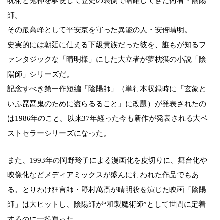
呪術と鬼神を駆使して歴史の裏側で暗躍してきた術者・陰陽
師。
その最高峰として平安京を守った異能の人・安倍晴明。
史実的には朝廷に仕える下級貴族だった彼を、誰もが知るフ
ァンタジックな「晴明様」にした大立者が夢枕獏の小説「陰
陽師」シリーズだ。
記念すべき第一作短編「陰陽師」（単行本収録時に「玄象と
いふ琵琶鬼のために盗らるること」に改題）が発表されたの
は1986年のこと。以来37年経った今も新作が発表される大ベ
ストセラーシリーズになった。
また、1993年の岡野玲子による漫画化を皮切りに、舞台化や
映像化などメディアミックスが盛んに行われた作品でもあ
る。とりわけ狂言師・野村萬斎が晴明役を演じた映画「陰陽
師」は大ヒットし、陰陽師が“和製魔術師”として世間に定着
するのに一役買った。