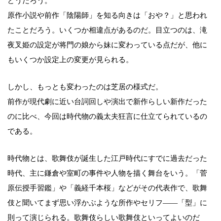
どうだろう。
原作小説や前作「陰陽師」を知る向きは「おや？」と思われ
たことだろう。いくつか相違点があるのだ。目立つのは、滝
夜叉姫の設定が将門の娘から妹に変わっている点だが、他に
もいくつか設定上の変更が見られる。
しかし、もっとも変わったのは芝居の様式だ。
前作が現代劇に近い台詞回しや演出で新作らしい新作だった
のに比べ、今回は時代物の義太夫狂言に仕立てられているの
である。
時代物とは、歌舞伎が誕生した江戸時代にすでに過去だった
時代、主に鎌倉や室町の事件や人物を描く舞台をいう。「菅
原伝授手習鑑」や「義経千本桜」などがその代表作で、歌舞
伎と聞いてまず思い浮かぶような所作やセリフ――「型」に
則って演じられる。歌舞伎らしい歌舞伎といってよいのだ