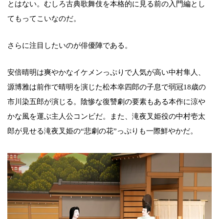
とはない。むしろ古典歌舞伎を本格的に見る前の入門編とし
てもってこいなのだ。
さらに注目したいのが俳優陣である。
安倍晴明は爽やかなイケメンっぷりで人気が高い中村隼人、
源博雅は前作で晴明を演じた松本幸四郎の子息で弱冠18歳の
市川染五郎が演じる。陰惨な復讐劇の要素もある本作に涼や
かな風を運ぶ主人公コンビだ。また、滝夜叉姫役の中村壱太
郎が見せる滝夜叉姫の“悲劇の花”っぷりも一際鮮やかだ。