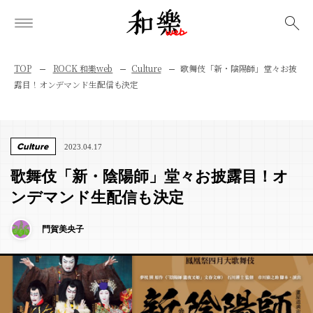
検索
TOP
ROCK 和樂web
Culture
歌舞伎「新・陰陽師」堂々お披
露目！オンデマンド生配信も決定
Culture
2023.04.17
歌舞伎「新・陰陽師」堂々お披露目！オ
ンデマンド生配信も決定
門賀美央子