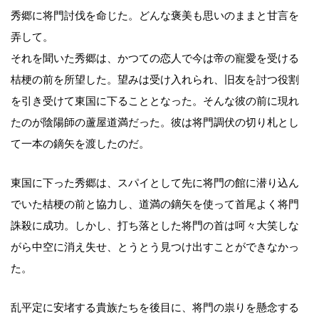
秀郷に将門討伐を命じた。どんな褒美も思いのままと甘言を
弄して。
それを聞いた秀郷は、かつての恋人で今は帝の寵愛を受ける
桔梗の前を所望した。望みは受け入れられ、旧友を討つ役割
を引き受けて東国に下ることとなった。そんな彼の前に現れ
たのが陰陽師の蘆屋道満だった。彼は将門調伏の切り札とし
て一本の鏑矢を渡したのだ。
東国に下った秀郷は、スパイとして先に将門の館に潜り込ん
でいた桔梗の前と協力し、道満の鏑矢を使って首尾よく将門
誅殺に成功。しかし、打ち落とした将門の首は呵々大笑しな
がら中空に消え失せ、とうとう見つけ出すことができなかっ
た。
乱平定に安堵する貴族たちを後目に、将門の祟りを懸念する