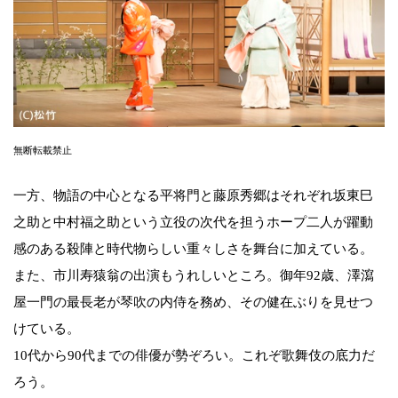
無断転載禁止
一方、物語の中心となる平将門と藤原秀郷はそれぞれ坂東巳
之助と中村福之助という立役の次代を担うホープ二人が躍動
感のある殺陣と時代物らしい重々しさを舞台に加えている。
また、市川寿猿翁の出演もうれしいところ。御年92歳、澤瀉
屋一門の最長老が琴吹の内侍を務め、その健在ぶりを見せつ
けている。
10代から90代までの俳優が勢ぞろい。これぞ歌舞伎の底力だ
ろう。