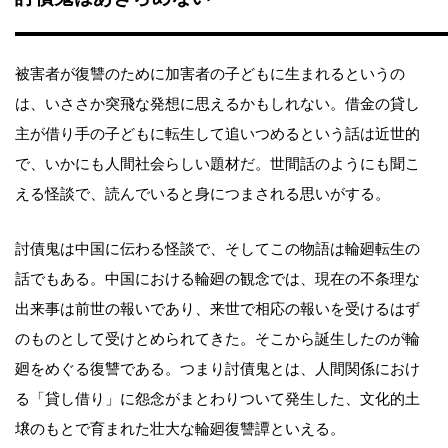
被害者が復讐のために加害者の子どもに生まれるというの
は、いささか突飛な発想に思えるかもしれない。借金の貸し
主が借り手の子どもに転生して追いつめるという話は近世的
で、いかにも人間社会らしい題材だ。世間話のようにも聞こ
える怪談で、読んでいると身につまされる思いがする。
討債鬼は中国に伝わる怪談で、そしてこの物語は輪廻転生の
話でもある。中国における輪廻の観念では、現在の不条理な
出来事は前世の報いであり、来世で相応の報いを受けるはず
のものとして受けとめられてきた。そこから誕生したのが輪
廻をめぐる復讐である。つまり討債鬼とは、人間関係におけ
る「貸し借り」に怨念がまとわりついて発生した、文化的土
壌のもとで育まれた壮大な輪廻復讐譚といえる。