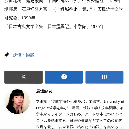
沢田瑞穂「鬼趣談義 中国幽鬼の世界」中央公論社、1998年
堤邦彦「江戸怪談と富」（「鯉城往来」第2号）広島近世文学
研究会、1999年
「日本古典文学全集 日本霊異記」小学館、1975年
妖怪・怪談
馬場紀衣
文筆家。12歳で海外へ単身バレエ留学。University of
Otagoで哲学を学び、帰国。筑波大学人文学類卒。在
学中からライターをはじめ、アートや本についての
コラムを執筆する。舞踊や演劇などすべての視覚的
表現を愛し、古今東西の枯れた「物語」を集める古