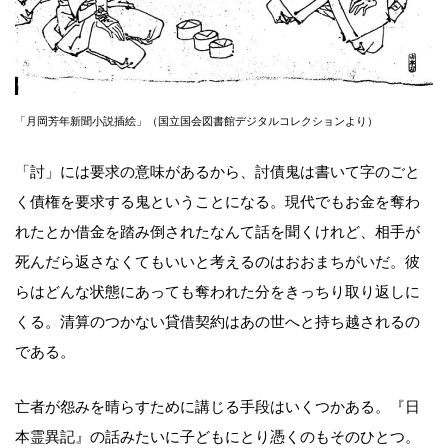
「月岡芳年新聞小説插絵」（国立国会図書館デジタルコレクションより）
「討」には要求の意味があるから、討債鬼は書いて字のごと
く債権を要求する鬼ということになる。現代でもお金を奪わ
れたとか借金を踏み倒されたなんて話を聞くけれど、相手が
死んだら返さなくてもいいと考えるのはおおまちがいだ。彼
らはどんな状態にあっても奪われた分をきっちり取り返しに
くる。清算のつかない貸借契約はあの世へと持ち越されるの
である。
亡者が怨みを晴らすために講じる手段はいくつかある。『日
本霊異記』の話みたいに子どもにとり憑くのもそのひとつ。