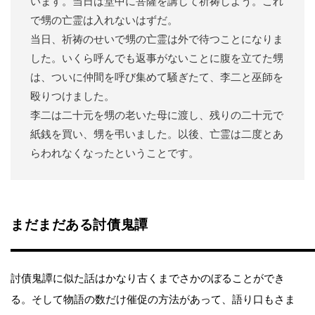
います。当日は堂中に菩薩を講じて祈祷しよう。これ
で甥の亡霊は入れないはずだ。
当日、祈祷のせいで甥の亡霊は外で待つことになりま
した。いくら呼んでも返事がないことに腹を立てた甥
は、ついに仲間を呼び集めて騒ぎたて、李二と巫師を
殴りつけました。
李二は二十元を甥の老いた母に渡し、残りの二十元で
紙銭を買い、甥を弔いました。以後、亡霊は二度とあ
らわれなくなったということです。
まだまだある討債鬼譚
討債鬼譚に似た話はかなり古くまでさかのぼることができ
る。そして物語の数だけ催促の方法があって、語り口もさま