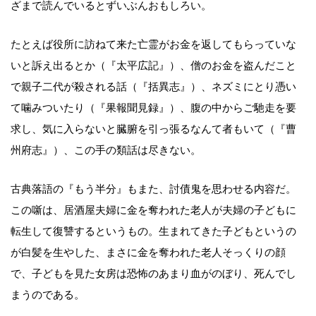
ざまで読んでいるとずいぶんおもしろい。
たとえば役所に訪ねて来た亡霊がお金を返してもらっていな
いと訴え出るとか（『太平広記』）、僧のお金を盗んだこと
で親子二代が殺される話（『括異志』）、ネズミにとり憑い
て噛みついたり（『果報聞見録』）、腹の中からご馳走を要
求し、気に入らないと臓腑を引っ張るなんて者もいて（『曹
州府志』）、この手の類話は尽きない。
古典落語の『もう半分』もまた、討債鬼を思わせる内容だ。
この噺は、居酒屋夫婦に金を奪われた老人が夫婦の子どもに
転生して復讐するというもの。生まれてきた子どもというの
が白髪を生やした、まさに金を奪われた老人そっくりの顔
で、子どもを見た女房は恐怖のあまり血がのぼり、死んでし
まうのである。