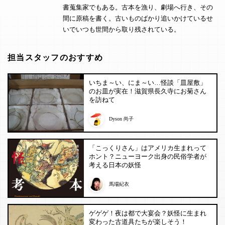
書蒐集家でもある。古本を漁り、劇場へ行き、その
間に原稿を書く。古いものばかり追いかけているせ
いでいつも世間から取り残されている。
担当スタッフのおすすめ
いちま～い、にま～い…怪談「皿屋敷」
のお皿が実在！滋賀県長久寺にお菊さん
を訪ねて
Dyson 尚子
「こっくりさん」はアメリカ生まれって
ホント？ニューヨーク出身の民俗学者が
考える日本の妖怪
馬場紀衣
ゲゲゲ！夜は都で大宴会？妖怪に生まれ
変わった古道具たちが楽しそう！