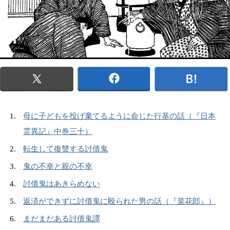
母に子どもを投げ棄てるように命じた行基の話（『日本
霊異記』中巻三十）
転生して復讐する討債鬼
鬼の不幸と親の不幸
討債鬼はあきらめない
返済ができずに討債鬼に殴られた男の話（『菜花郎』）
まだまだある討債鬼譚