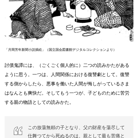
「月岡芳年新聞小説插絵」（国立国会図書館デジタルコレクションより）
討債鬼譚には、（ごくごく個人的に）二つの読みかたがある
ように思う。一つは、人間関係における復讐劇として。復讐
する側からしたら、悪事を働いた人間が悔しがっているさま
はなんとも爽快だ。そしてもう一つが、子どものために苦労
する親の物語としての読みかた。
この放蕩無頼の子となり、父の財産を蕩尽して
仕舞つてから死ぬるのは、親として最も苦痛と