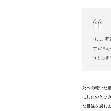
り…。死
する消え
うとしま
死への乾いた
にしたのとひ
な目線を感じ