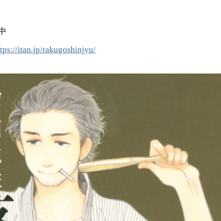
中
tps://itan.jp/rakugoshinjyu/