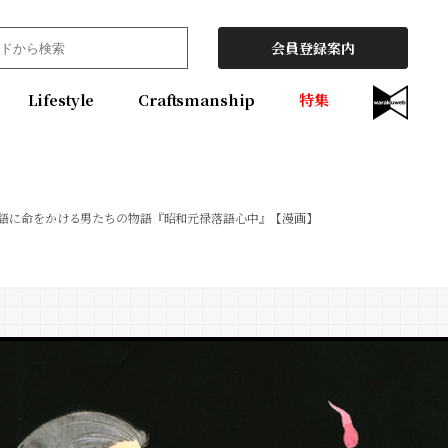
会員登録案内
Lifestyle
Craftsmanship
特集
語に命をかける男たちの物語『昭和元禄落語心中』【漫画】