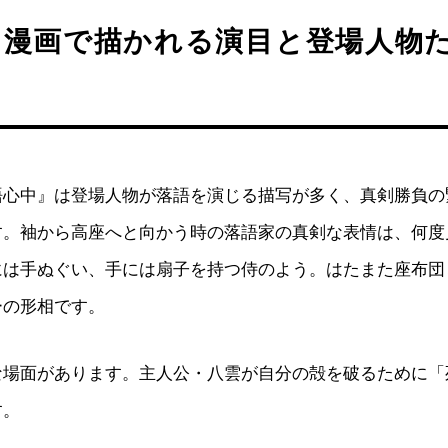
！漫画で描かれる演目と登場人物
語心中』は登場人物が落語を演じる描写が多く、真剣勝負の
す。袖から高座へと向かう時の落語家の真剣な表情は、何度
には手ぬぐい、手には扇子を持つ侍のよう。はたまた座布団
ーの形相です。
な場面があります。主人公・八雲が自分の殻を破るために「
す。