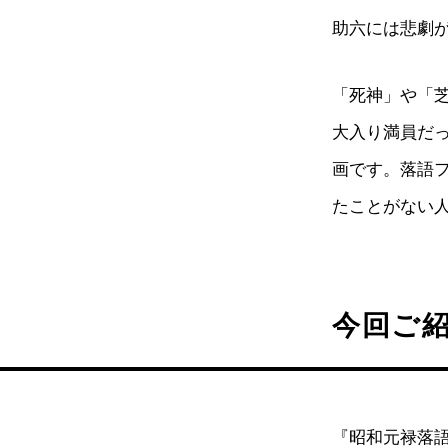
助六には悲劇
「死神」や「
大入り満員だ
画です。落語
たことがない
今回ご
『昭和元禄落