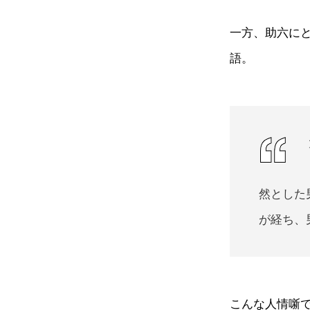
一方、助六に
語。
然とした
が経ち、
こんな人情噺