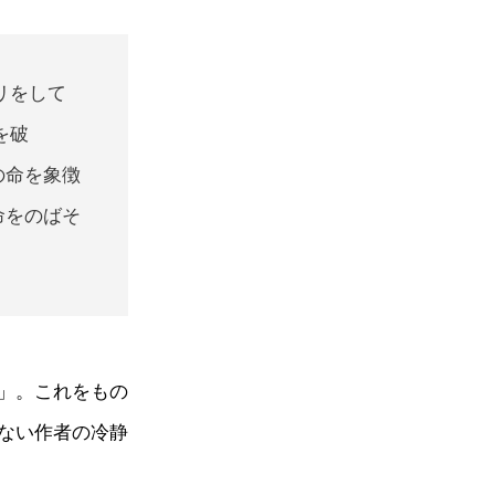
リをして
を破
の命を象徴
命をのばそ
」。これをもの
ない作者の冷静