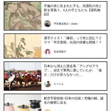
不倫の末に生まれた子も。光源氏の光と
影を背負う、6人の子どもたち【源氏物
語】
平安暴走戦士～chiaki~
漢字クイズ！「鎌切」って何と読む？ド
ラマ「半沢直樹」出演の俳優も関係！？
瓦谷登貴子
日本から消えた競走馬「アングロアラ
ブ」。頑丈で軍馬に適していたが、「速
さ」だけが足らなかった…
とーじん
航空宇宙技術×日本の伝統！究極の鍋、誕
生の秘密に迫る