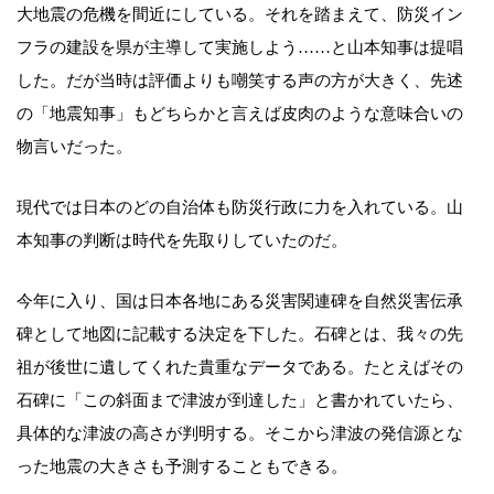
大地震の危機を間近にしている。それを踏まえて、防災イン
フラの建設を県が主導して実施しよう……と山本知事は提唱
した。だが当時は評価よりも嘲笑する声の方が大きく、先述
の「地震知事」もどちらかと言えば皮肉のような意味合いの
物言いだった。
現代では日本のどの自治体も防災行政に力を入れている。山
本知事の判断は時代を先取りしていたのだ。
今年に入り、国は日本各地にある災害関連碑を自然災害伝承
碑として地図に記載する決定を下した。石碑とは、我々の先
祖が後世に遺してくれた貴重なデータである。たとえばその
石碑に「この斜面まで津波が到達した」と書かれていたら、
具体的な津波の高さが判明する。そこから津波の発信源とな
った地震の大きさも予測することもできる。