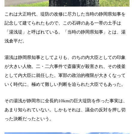
これは大正時代、堤防の改修に尽力した当時の静岡県知事を
記念して建てられたもので、この石碑のある一帯の土手は
「湯浅堤」と呼ばれている。「当時の静岡県知事」とは、湯
浅倉平だ。
湯浅は静岡県知事としてよりも、のちの内大臣としての印象
が大きい人物。二・二六事件で斎藤実が殺害され、その後釜
として内大臣に就任した。軍部の政治的権限が大きくなって
いく時代に、極めて難しい判断を迫られた大臣でもあった。
その湯浅が静岡市に全長約10kmの巨大堤防を作った事実は、
あまり知られていない。しかもそれは、議会の反対を押し切
った決断だったという。