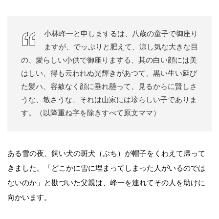
小林峰一と申しまするは、八歳の童子で御座り
ますが、でッぷりと肥えて、涼し気な大きな目
の、愛らしい小供で御座りまする、其の白い顔には美
はしい、得も云われぬ光輝きがあつて、黒い生い延び
た髪ハ、容赦なく顔に垂れ懸って、見るからに賢しさ
うな、敏さうな、それは山家には珍らしい子でありま
す。（以降重ね字を除きすべて原文ママ）
ある雪の夜、飼い犬の斑犬（ぶち）が帽子をくわえて帰って
きました。「どこかに雪に埋まってしまった人がいるのでは
ないのか」と勘づいた父親は、峰一を連れてその人を助けに
向かいます。