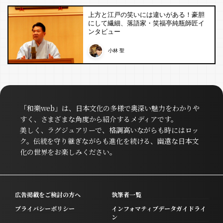
上方と江戸の笑いには違いがある！豪胆
にして繊細、落語家・笑福亭純瓶師匠イ
ンタビュー
小林 聖
「和樂web」は、日本文化の多様で奥深い魅力をわかりや
すく、さまざまな角度から紹介するメディアです。
美しく、ラグジュアリーで、格調高いながらも時にはロッ
ク。伝統を守り継ぎながらも進化を続ける、幽遠な日本文
化の世界をお楽しみください。
広告掲載をご検討の方へ
執筆者一覧
プライバシーポリシー
インフォマティブデータガイドライ
ン