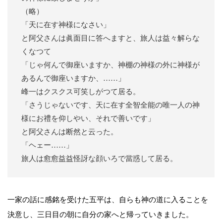
（略）
「天に在す神様になさい」
と阿父さんは眞面目に答へますと、旅人は益々解らな
くなつて
「じゃ何んで御座いますか、神棚の神様の外に神様が
あるんで御座いますか、……」
峰一はクスクス可笑しがつて居る。
「さうじゃないです、天に在す全智全能の唯一人の神
様にお禮を仰しやい、それで善いです」
と阿父さんは断然と云った。
「ヘェー……」
旅人は愈愈益益怪訝な顔いろで當惑して居る。
一家の話に感銘を受けた五平は、自らも神の道に入ることを
決意し、三日目の朝に自分の家へと帰っていきました。