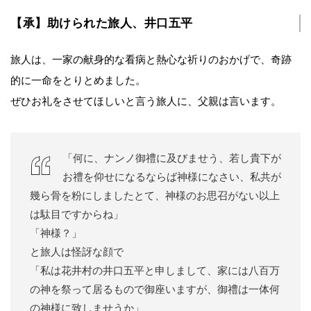
【承】助けられた旅人、井口五平
旅人は、一家の献身的な看病と熱心な祈りのおかげで、奇跡
的に一命をとりとめました。
ぜひお礼をさせてほしいと言う旅人に、父親は言います。
「何に、ナンノ御禮に及びませう、若し貴下が
お禮を仰せになるならば神様になさい、私共が
幾ら骨を粉にしましたとて、神様のお思召がない以上
は駄目ですからね」
「神様？」
と旅人は怪訝な顔で
「私は花井村の井口五平と申しまして、家には八百万
の神を祭って居るもので御座いますが、御禮は一体何
の神様に致しませうか」