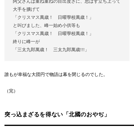
阿父さんは重ね重ねの目出度さに、思はず立ち上って
大手を擴げて
「クリスマス萬歳！ 日曜學校萬歳！」
と叫びました、峰一始め小供等も
「クリスマス萬歳！ 日曜學校萬歳！」
終りに峰一が
「三太九郎萬歳！ 三太九郎萬歳!!!」
誰もが幸福な大団円で物語は幕を閉じるのでした。
（完）
突っ込まざるを得ない「北國のおやぢ」