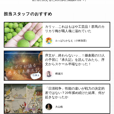
担当スタッフのおすすめ
カリッ…これはもはや工芸品！群馬のカ
リカリ梅が職人魂に溢れていた
ルッぱらかなえ（小林加苗）
序文が…終わらないッ…！鎌倉殿の13人
の予習に『承久記』を読んでみたら、序
文からスケール半端なかった！
樽瀬川
「日清戦争」性能の違いが戦力の決定的
差ではない？20年揉め続けた結果、何が
起きなかったか
大山格