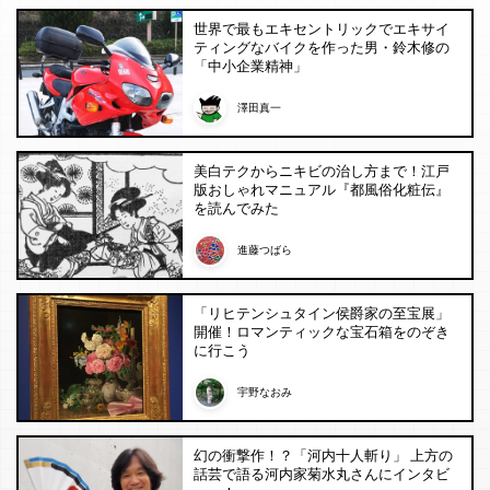
世界で最もエキセントリックでエキサイ
ティングなバイクを作った男・鈴木修の
「中小企業精神」
澤田真一
美白テクからニキビの治し方まで！江戸
版おしゃれマニュアル『都風俗化粧伝』
を読んでみた
進藤つばら
「リヒテンシュタイン侯爵家の至宝展」
開催！ロマンティックな宝石箱をのぞき
に行こう
宇野なおみ
幻の衝撃作！？「河内十人斬り」 上方の
話芸で語る河内家菊水丸さんにインタビ