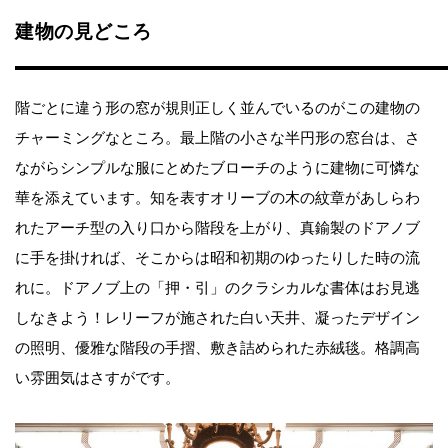
建物の見どころ
階ごとに違う形の窓が規則正しく並んでいるのがこの建物の
チャーミングなところ。最上階の小さな半円形の窓台は、さ
ながらシンプルな服にとめたブローチのように建物に可憐な
華を添えています。知を表すオリーブの木の紋章があしらわ
れたアーチ型の入り口から階段を上がり、真鍮製のドアノブ
に手を掛ければ、そこからは昭和初期のゆったりした時の流
れに。ドアノブ上の「押・引」のクラシカルな書体はお見逃
しなきよう！レリーフが施された白い天井、凝ったデザイン
の照明、優雅な階段の手摺、敷き詰められた赤絨毯。格調高
い雰囲気はさすがです。