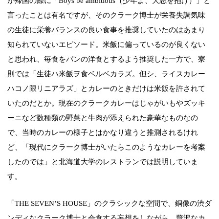
が帰国の際に「Boys be ambitious（少年よ、大志を抱け）」と
言ったことは有名ですが、そのクラーク博士が栄養失調気味
の生徒に栄養バランスの良い食事を推奨していたのはあまり
知られていないエピソード。米飯に偏っているのが良くない
と思われ、毎食をパンの洋食とするよう推奨した一方で、寮
則では「生徒ハ米飯ヲ食ベルベカラズ。但シ、ライスカレー
ハコノ限リニアラズ」とカレーのときだけは米飯を許されて
いたのだとか。現在のクラークカレーはじゃがいもやズッキ
ーニなど数種類の野菜と牛肉が添えられた豪華なものなの
で、当時のカレーの様子とはかなり違うと推測されるけれ
ど、「現代にクラーク博士がいたらこのようなカレーを考案
したのでは」と北海道大学のレストランでは説明していま
す。
「THE SEVEN’S HOUSE」のクラシックな空間で、銅像の渋ダ
ンディなクラーク博士と会食する妄想をしながら、贅沢なカ