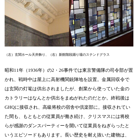
（左）玄関ホール天井飾り、（右）新館階段踊り場のステンドグラス
昭和11年（1936年）の2・26事件では東京警備隊の司令部が置
かれ、戦時中は屋上に高射機関銃陣地を設置。金属回収令で
は玄関の灯篭は供出されましたが、創業から使っていた金の
カトラリーはなんとか供出をまぬがれたのだとか。終戦後は
GHQに接収され、高級将校の宿舎や倶楽部に。接収されてい
た間も、もともとの従業員が働き続け、クリスマスには将校
らが感謝のダンスパーティーを開いて従業員をねぎらったと
いうエピソードもあります。長い歴史を耐え抜いた建物は、