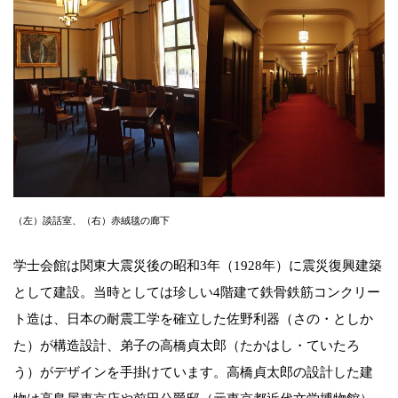
（左）談話室、（右）赤絨毯の廊下
学士会館は関東大震災後の昭和3年（1928年）に震災復興建築
として建設。当時としては珍しい4階建て鉄骨鉄筋コンクリー
ト造は、日本の耐震工学を確立した佐野利器（さの・としか
た）が構造設計、弟子の高橋貞太郎（たかはし・ていたろ
う）がデザインを手掛けています。高橋貞太郎の設計した建