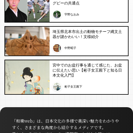
グビーの共通点
宇野なおみ
埼玉県北本市出土の動物モチーフ縄文土
器が謎かわいい！文様紹介
中野昭子
宮中でのお盆行事を通じて感じた、お盆
に伝えたい思い【彬子女王殿下と知る日
本文化入門】
彬子女王殿下
「和樂web」は、日本文化の多様で奥深い魅力をわかりや
すく、さまざまな角度から紹介するメディアです。