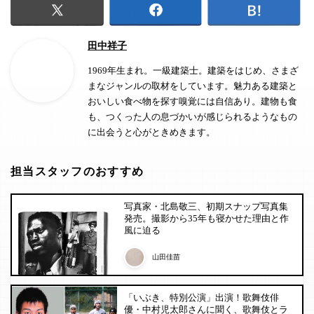
田中祥子
1969年生まれ。一級建築士。建築をはじめ、さまざ
まなジャンルの取材をしています。魅力ある建築と
おいしい食べ物を探す嗅覚には自信あり。建物も食
も、つくった人の息づかいが感じられるようなもの
に出会うと心がときめきます。
担当スタッフのおすすめ
写真家・北島敬三、初期スナップ写真集
発売。撮影から35年も寝かせた理由と作
風に迫る
山田佳苗
「いぶき、特別公演」出演！歌舞伎俳
優・中村児太郎さんに聞く、歌舞伎とラ