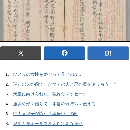
ひとりの女性をめぐって兄と弟が…
現在の夫の前で、かつての夫と恋の歌を贈り合う！？
天皇に向けられた、隠れたメッセージ
座興の形を借りて、本当の気持ちを伝える
中大兄皇子が詠む「妻争い」の歌
兄弟と額田王を巻き込む壮絶な運命