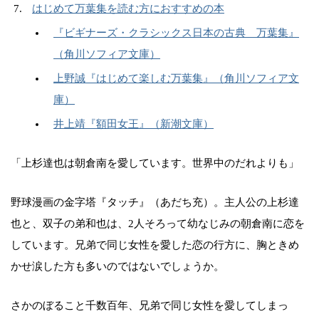
はじめて万葉集を読む方におすすめの本
『ビギナーズ・クラシックス日本の古典 万葉集』
（角川ソフィア文庫）
上野誠『はじめて楽しむ万葉集』（角川ソフィア文
庫）
井上靖『額田女王』（新潮文庫）
「上杉達也は朝倉南を愛しています。世界中のだれよりも」
野球漫画の金字塔『タッチ』（あだち充）。主人公の上杉達
也と、双子の弟和也は、2人そろって幼なじみの朝倉南に恋を
しています。兄弟で同じ女性を愛した恋の行方に、胸ときめ
かせ涙した方も多いのではないでしょうか。
さかのぼること千数百年、兄弟で同じ女性を愛してしまっ