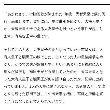
「あかねさす」の贈答歌が詠まれた3年後、天智天皇は病に倒
れ、崩御します。翌年には、皇位継承をめぐり、大海人皇子
が、天智天皇の子である大友皇子を討つという事件が起こり
ます。有名な壬申の乱です。
そしてこのとき、大友皇子の妻となっていた十市皇女は、大
海人皇子と額田王の娘でした。亡くなった夫の皇位継承をめ
ぐり、かつての夫が娘婿と争うというあまりにも複雑に入り
組んだ状況を、額田王がどう感じていたのか。天武天皇とな
った大海人皇子と額田王が何を語り合ったのか。記録には残
っていません。2人の天皇に愛されながら、宮廷歌人として凛
と立ち続けた額田王は、この出来事を機に、宮廷と距離を置
くようになったと考えられています。