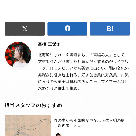
高橋 三保子
北海道生まれ、図書館育ち。「言編み人」として、
文章を読んだり書いたり編んだりするのがライフワ
ーク。ひょんなことから茶道に出会い、和の文化の
奥深さに引き込まれる。好きな歌集は万葉集。お気
に入りの和菓子は舟和のあんこ玉。マイブームは巨
木めぐりと御朱印集め。
担当スタッフのおすすめ
腹の中から不気味な声が…正体不明の病
「応声虫」とは