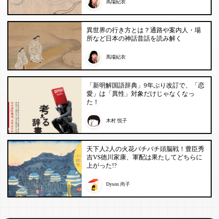
馬場紀衣
異世界の行き方とは？通路や案内人・場
所など日本の神話昔話を読み解く
馬場紀衣
「新明解国語辞典」9年ぶり改訂で、「恋
愛」は「異性」対象だけじゃなくなっ
た！
木村 悦子
天下人2人の火花バチバチ頭脳戦！豊臣秀
吉VS徳川家康、軍配は果たしてどちらに
上がった!?
Dyson 尚子