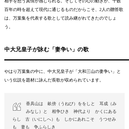
相手を想う真情が感じられる。そしてその心の動きが、千数
百年の時を超えて現代に通じるものだからこそ、2人の贈答歌
は、万葉集を代表する歌として読み継がれてきたのでしょ
う。
中大兄皇子が詠む「妻争い」の歌
やはり万葉集の中に、中大兄皇子が「大和三山の妻争い」と
いう伝説を題材に詠んだ長歌が収められています。
香具山は 畝傍（うねび）ををしと 耳成（み
みなし）と 相争ひき 神代より かくにある
らし 古（いにしへ）も しかにあれこそ うつせみ
も 妻も 争ふらしき