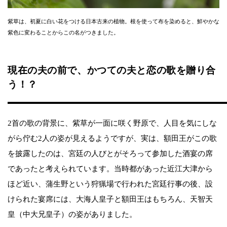
紫草は、初夏に白い花をつける日本古来の植物。根を使って布を染めると、鮮やかな
紫色に変わることからこの名がつきました。
現在の夫の前で、かつての夫と恋の歌を贈り合
う！？
2首の歌の背景に、紫草が一面に咲く野原で、人目を気にしな
がら佇む2人の姿が見えるようですが、実は、額田王がこの歌
を披露したのは、宮廷の人びとがそろって参加した酒宴の席
であったと考えられています。当時都があった近江大津から
ほど近い、蒲生野という狩猟場で行われた宮廷行事の後、設
けられた宴席には、大海人皇子と額田王はもちろん、天智天
皇（中大兄皇子）の姿がありました。