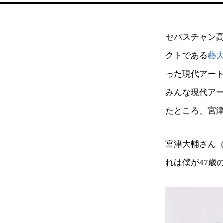
セバスチャン
クトである
藝
った現代アー
みんな現代ア
たところ、宮
宮津大輔さん
れは僕が47歳