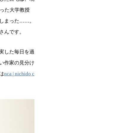
だった大学教授
しまった……。
さんです。
実した毎日を過
い作家の見分け
は
nca | nichido c