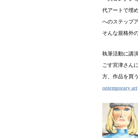
代アートで埋
へのステップ
そんな規格外
執筆活動に講
ごす宮津さん
方、作品を買
ontemporary art