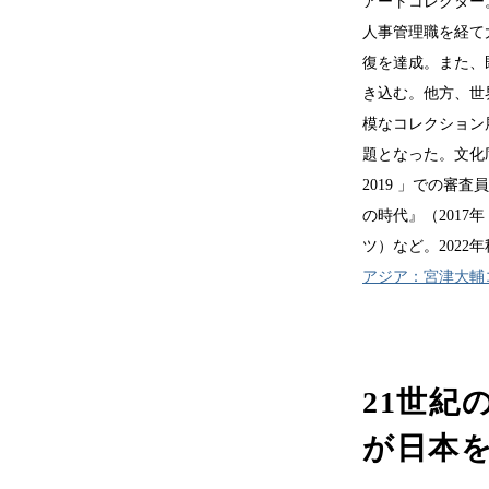
アートコレクター
人事管理職を経て
復を達成。また、
き込む。他方、世
模なコレクション
題となった。文化庁「
2019 」での審
の時代』（2017
ツ）など。202
アジア：宮津大輔
21世紀
が日本