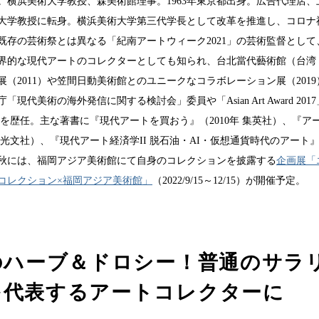
。横浜美術大学教授、森美術館理事。1963年東京都出身。広告代理店
大学教授に転身。横浜美術大学第三代学長として改革を推進し、コロナ
既存の芸術祭とは異なる「紀南アートウィーク2021」の芸術監督とし
界的な現代アートのコレクターとしても知られ、台北當代藝術館（台湾
展（2011）や笠間日動美術館とのユニークなコラボレーション展（201
現代美術の海外発信に関する検討会」委員や「Asian Art Award 20
査員を歴任。主な著書に『現代アートを買おう』（2010年 集英社）、『ア
年 光文社）、『現代アート経済学II 脱石油・AI・仮想通貨時代のアート』（
2年秋には、福岡アジア美術館にて自身のコレクションを披露する
企画展「
コレクション×福岡アジア美術館」
（2022/9/15～12/15）が開催予定。
のハーブ＆ドロシー！普通のサラ
を代表するアートコレクターに