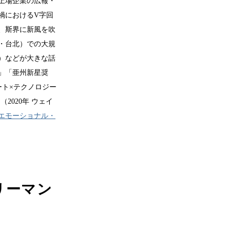
、上場企業の広報・
禍におけるV字回
て、斯界に新風を吹
・台北）での大規
9）などが大きな話
17」「亜州新星奨
ート×テクノロジー
2020年 ウェイ
エモーショナル・
リーマン