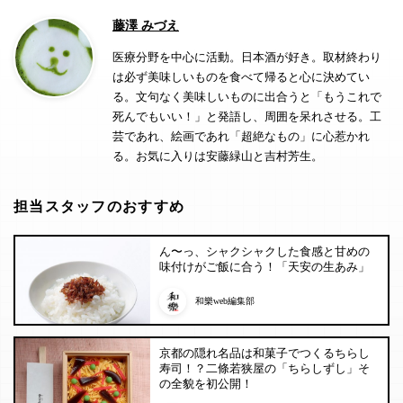
藤澤 みづえ
医療分野を中心に活動。日本酒が好き。取材終わり
は必ず美味しいものを食べて帰ると心に決めてい
る。文句なく美味しいものに出合うと「もうこれで
死んでもいい！」と発語し、周囲を呆れさせる。工
芸であれ、絵画であれ「超絶なもの」に心惹かれ
る。お気に入りは安藤緑山と吉村芳生。
担当スタッフのおすすめ
ん〜っ、シャクシャクした食感と甘めの
味付けがご飯に合う！「天安の生あみ」
和樂web編集部
京都の隠れ名品は和菓子でつくるちらし
寿司！？二條若狭屋の「ちらしずし」そ
の全貌を初公開！