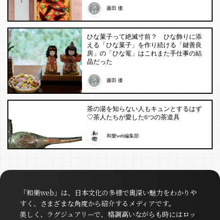
藤田 優
ひな菓子って絶滅寸前？ ひな飾りに添
える「ひな菓子」を作り続ける「鍵善良
房」の「ひな篭」はこれまた手仕事の結
晶だった
藤田 優
茶の湯を知らない人もキュンとするはず
♡茶人たちが愛した6つの茶道具
和樂web編集部
「和樂web」は、日本文化の多様で奥深い魅力をわかりや
すく、さまざまな角度から紹介するメディアです。
美しく、ラグジュアリーで、格調高いながらも時にはロッ