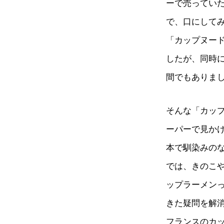
ーで売ってい
で、口にして
「カップヌー
したが、同時
間でもありま
そんな「カッ
ーパーで見か
本で馴染みの
では、きのこ
ップラーメン
きた疑問を解
フランスのカ