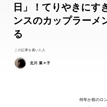
日」！てりやきにす
ンスのカップラーメ
る
この記事を書いた人
北川 菜々子
何年か前のロ