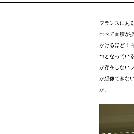
フランスにあ
比べて面積が
かけるほど！
つとなってい
が存在しない
か想像できな
か。