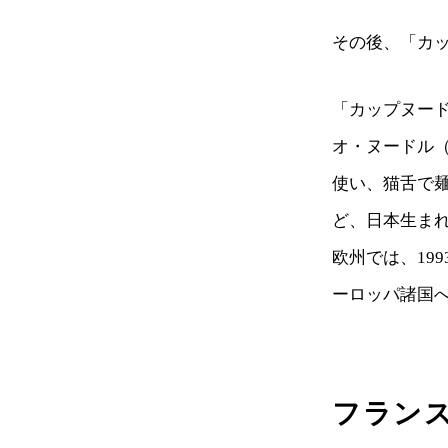
その後、「カ
「カップヌード
オ・ヌードル（C
使い、猫舌で
ど、日本生ま
欧州では、19
ーロッパ諸国
フラン