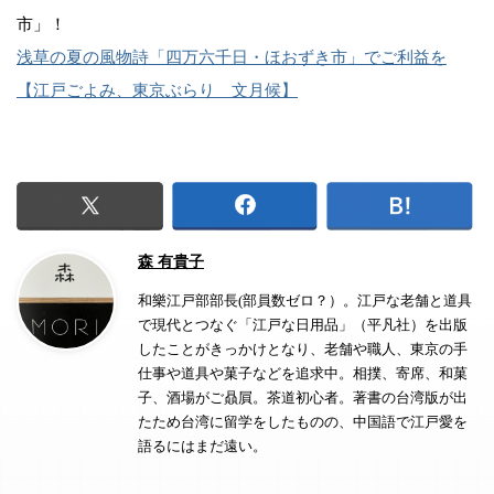
市」！
浅草の夏の風物詩「四万六千日・ほおずき市」でご利益を
【江戸ごよみ、東京ぶらり 文月候】
森 有貴子
和樂江戸部部長(部員数ゼロ？）。江戸な老舗と道具
で現代とつなぐ「江戸な日用品」（平凡社）を出版
したことがきっかけとなり、老舗や職人、東京の手
仕事や道具や菓子などを追求中。相撲、寄席、和菓
子、酒場がご贔屓。茶道初心者。著書の台湾版が出
たため台湾に留学をしたものの、中国語で江戸愛を
語るにはまだ遠い。