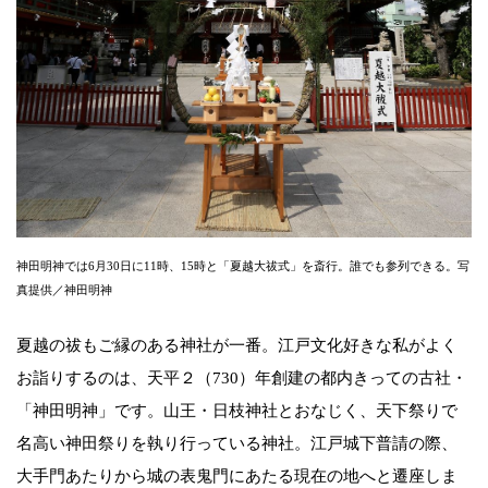
神田明神では6月30日に11時、15時と「夏越大祓式」を斎行。誰でも参列できる。写
真提供／神田明神
夏越の祓もご縁のある神社が一番。江戸文化好きな私がよく
お詣りするのは、天平２（730）年創建の都内きっての古社・
「神田明神」です。山王・日枝神社とおなじく、天下祭りで
名高い神田祭りを執り行っている神社。江戸城下普請の際、
大手門あたりから城の表鬼門にあたる現在の地へと遷座しま