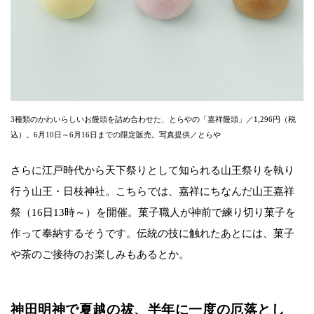
3種類のかわいらしいお饅頭を詰め合わせた、とらやの「嘉祥饅頭」／1,296円（税
込）。6月10日～6月16日までの限定販売。写真提供／とらや
さらに江戸時代から天下祭りとして知られる山王祭りを執り
行う山王・日枝神社。こちらでは、嘉祥にちなんだ山王嘉祥
祭（16日13時～）を開催。菓子職人が神前で練り切り菓子を
作って奉納するそうです。伝統の技に触れたあとには、菓子
や茶のご接待のお楽しみもあるとか。
神田明神で夏越の祓、半年に一度の厄落とし