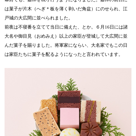
は菓子が片木（へぎ＊板を薄く剥いだ角盆）にのせられ、江
戸城の大広間に並べられました。
前夜は不寝番を立てて当日に備えた、とか。６月16日には諸
大名や御目見（おめみえ）以上の家臣が登城して大広間に並
んだ菓子を賜りました。将軍家にならい、大名家でもこの日
は家臣たちに菓子を配るようになったと言われています。