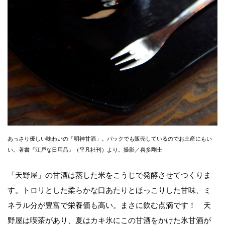
あっさり優しい味わいの「明神甘酒」。パックでも販売しているのでお土産にもい
い。著書『江戸な日用品』（平凡社刊）より。撮影／喜多剛士
「天野屋」の甘酒は蒸した米をこうじで発酵させてつくりま
す。トロリとした柔らかな口あたりとほっこりした甘味、ミ
ネラル分が豊富で栄養価も高い。まさに飲む点滴です！ 天
野屋は喫茶があり、夏はカキ氷にこの甘酒をかけた氷甘酒が