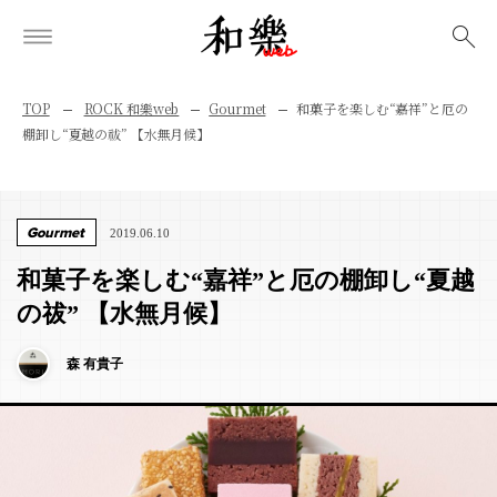
検索
TOP
ROCK 和樂web
Gourmet
和菓子を楽しむ“嘉祥”と厄の
棚卸し“夏越の祓” 【水無月候】
Gourmet
2019.06.10
和菓子を楽しむ“嘉祥”と厄の棚卸し“夏越
の祓” 【水無月候】
森 有貴子