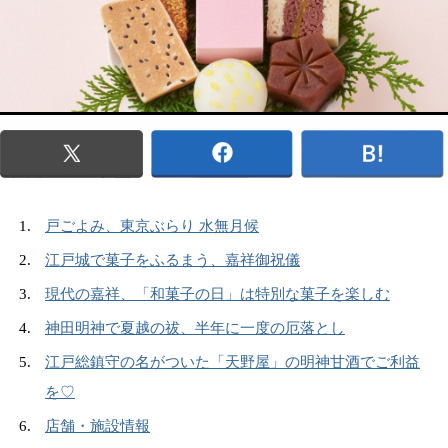
戸ごよみ、東京ぶらり 水無月候
江戸城で菓子をふるまう、嘉祥御祝儀
現代の嘉祥、「和菓子の日」は特別な菓子を楽しむ
神田明神で夏越の祓、半年に一度の厄落とし
江戸総鎮守の名がついた「天野屋」の明神甘酒でご利益
を♡
店舗・施設情報