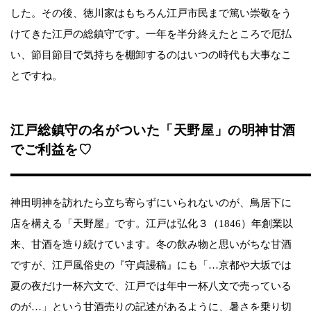
した。その後、徳川家はもちろん江戸市民まで篤い崇敬をう
けてきた江戸の総鎮守です。一年を半分終えたところで厄払
い、節目節目で気持ちを棚卸するのはいつの時代も大事なこ
とですね。
江戸総鎮守の名がついた「天野屋」の明神甘酒
でご利益を♡
神田明神を訪れたら立ち寄らずにいられないのが、鳥居下に
店を構える「天野屋」です。江戸は弘化３（1846）年創業以
来、甘酒を造り続けています。冬の飲み物と思いがちな甘酒
ですが、江戸風俗史の『守貞謾稿』にも「…京都や大坂では
夏の夜だけ一杯六文で、江戸では年中一杯八文で売っている
のが…」という甘酒売りの記述があるように、暑さを乗り切