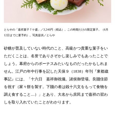
とらやの「嘉祥菓子７ケ盛」／3,240円（税込）。この時期だけの限定菓子。（6月
12日までに要予約）。写真提供／とらや
砂糖が普及していない時代のこと、高級かつ貴重な菓子をい
ただくことは、名誉でありさぞかし楽しみでもあったことで
しょう。幕府からのボーナスみたいなものだったかもしれま
せん。江戸の年中行事を記した天保９（1838）年刊『東都歳
事記』には、「十六日 嘉祥御祝儀。諸侯御登場。良賤佳節
を祝す（家々餅を製す。下賤の者は銭十六文をもって食物を
調え食すること…）」とあり、大名から庶民まで嘉祥の習わ
しを取り入れていたことがわかります。