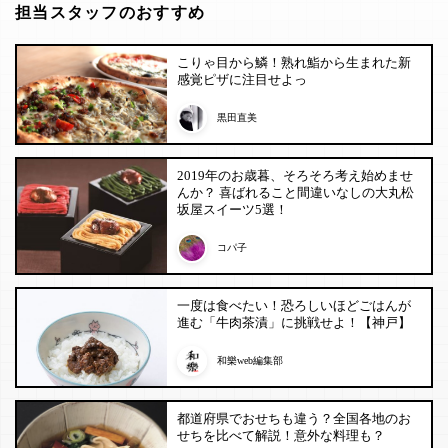
担当スタッフのおすすめ
こりゃ目から鱗！熟れ鮨から生まれた新
感覚ピザに注目せよっ
黒田直美
2019年のお歳暮、そろそろ考え始めませ
んか？ 喜ばれること間違いなしの大丸松
坂屋スイーツ5選！
コパ子
一度は食べたい！恐ろしいほどごはんが
進む「牛肉茶漬」に挑戦せよ！【神戸】
和樂web編集部
都道府県でおせちも違う？全国各地のお
せちを比べて解説！意外な料理も？