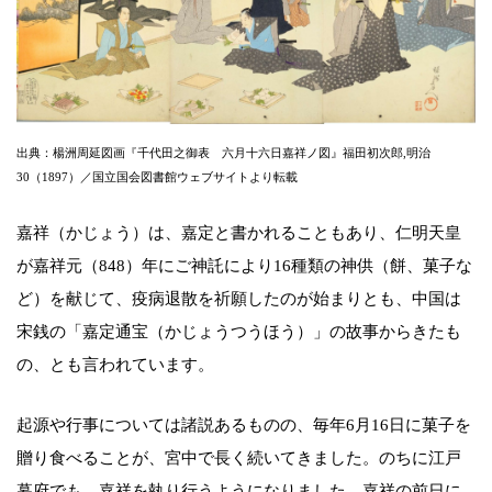
出典：楊洲周延図画『千代田之御表 六月十六日嘉祥ノ図』福田初次郎,明治
30（1897）／国立国会図書館ウェブサイトより転載
嘉祥（かじょう）は、嘉定と書かれることもあり、仁明天皇
が嘉祥元（848）年にご神託により16種類の神供（餅、菓子な
ど）を献じて、疫病退散を祈願したのが始まりとも、中国は
宋銭の「嘉定通宝（かじょうつうほう）」の故事からきたも
の、とも言われています。
起源や行事については諸説あるものの、毎年6月16日に菓子を
贈り食べることが、宮中で長く続いてきました。のちに江戸
幕府でも、嘉祥を執り行うようになりました。嘉祥の前日に