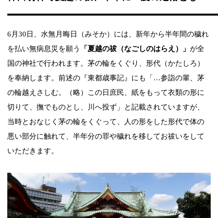
6月30日、水無月晦日（みそか）には、新年から半年間の穢れ
を払い無病息災を願う
「夏越の祓（なごしのはらえ）」
が全
国の神社で行われます。茅の輪をくぐり、形代（かたしろ）
を奉納します。前述の『東都歳事記』にも「…参詣の輩、茅
の輪越えさしむ。（略）この日庶民、紙をもって衣類の形に
切りて、撫でものとし、川へ投ず」と記載されていますが、
当時とおなじく茅の輪をくぐって、人の形をした形代で体の
悪い部分に触れて、半年分の罪や穢れを移してお祓いをして
いただきます。