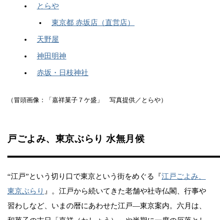
とらや
東京都 赤坂店（直営店）
天野屋
神田明神
赤坂・日枝神社
（冒頭画像：「嘉祥菓子７ケ盛」 写真提供／とらや）
戸ごよみ、東京ぶらり 水無月候
“江戸”という切り口で東京という街をめぐる『
江戸ごよみ、
東京ぶらり
』。江戸から続いてきた老舗や社寺仏閣、行事や
習わしなど、いまの暦にあわせた江戸―東京案内。六月は、