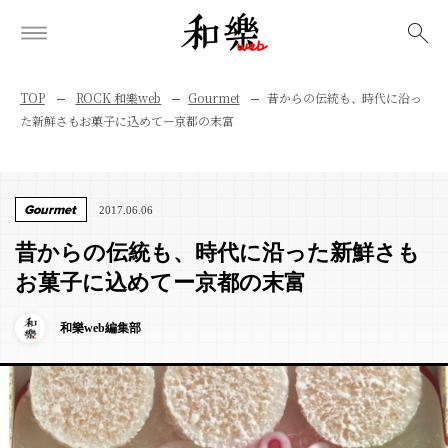
検索
TOP
ROCK 和樂web
Gourmet
昔からの伝統も、時代に沿っ
た新鮮さもお菓子に込めてー京都の末富
Gourmet
2017.06.06
昔からの伝統も、時代に沿った新鮮さも
お菓子に込めてー京都の末富
和樂web編集部