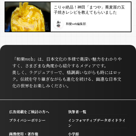
こりゃ絶品！神田「まつや」蕎麦屋の玉
子焼きレシピを教えてもらいました
和樂web編集部
「和樂web」は、日本文化の多様で奥深い魅力をわかりや
すく、さまざまな角度から紹介するメディアです。
美しく、ラグジュアリーで、格調高いながらも時にはロッ
ク。伝統を守り継ぎながらも進化を続ける、幽遠な日本文
化の世界をお楽しみください。
広告掲載をご検討の方へ
執筆者一覧
プライバシーポリシー
インフォマティブデータガイドライ
ン
画像使用・著作権
小学館