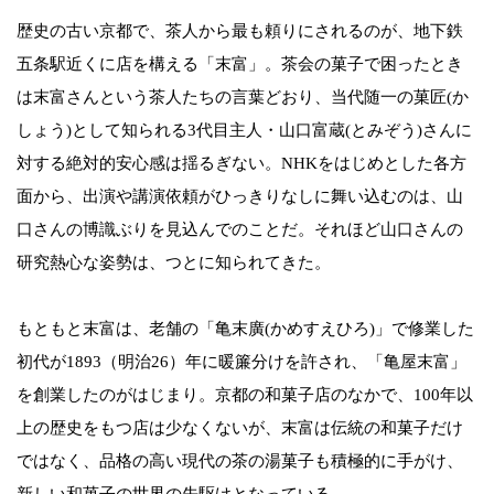
歴史の古い京都で、茶人から最も頼りにされるのが、地下鉄
五条駅近くに店を構える「末富」。茶会の菓子で困ったとき
は末富さんという茶人たちの言葉どおり、当代随一の菓匠(か
しょう)として知られる3代目主人・山口富蔵(とみぞう)さんに
対する絶対的安心感は揺るぎない。NHKをはじめとした各方
面から、出演や講演依頼がひっきりなしに舞い込むのは、山
口さんの博識ぶりを見込んでのことだ。それほど山口さんの
研究熱心な姿勢は、つとに知られてきた。
もともと末富は、老舗の「亀末廣(かめすえひろ)」で修業した
初代が1893（明治26）年に暖簾分けを許され、「亀屋末富」
を創業したのがはじまり。京都の和菓子店のなかで、100年以
上の歴史をもつ店は少なくないが、末富は伝統の和菓子だけ
ではなく、品格の高い現代の茶の湯菓子も積極的に手がけ、
新しい和菓子の世界の先駆けとなっている。