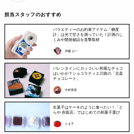
担当スタッフのおすすめ
バラエティーのお約束アイテム「糖度
計」は光で甘さを測っていた！計測のし
くみや開発秘話を直撃取材
伊藤 公一
バレンタインにカッコいい和風なチョコ
はいかが？ショコラティエ川路の「北斎
チョコレート」
中村英里
生菓子はケーキのように食べたい！「と
らや 赤坂店」ではじめての和菓子選び
とま子