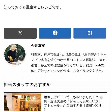
知っておくと重宝するレシピです。
今井真実
料理家。神戸市生まれ。3度の飯よりお肉好き！キャ
ンプで塊肉を焼くのが一番のストレス解消法。 東京
都世田谷区で料理教室を行っている。雑誌、web媒
体、広告などでレシピ作成、スタイリングを担当。
担当スタッフのおすすめ
鮒寿しでビール造っちゃいました！？滋
賀・近江麦酒の「おもしろ美味しいクラ
フトビール」が自由すぎる【連載VOL.4
】