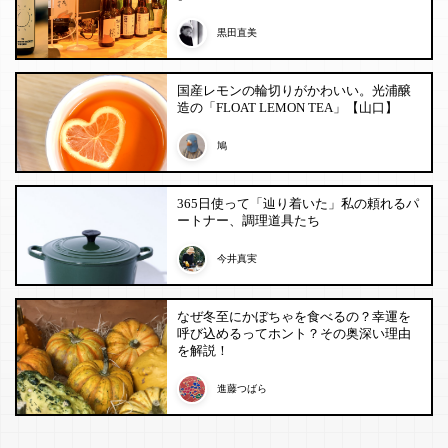
黒田直美
国産レモンの輪切りがかわいい。光浦醸
造の「FLOAT LEMON TEA」【山口】
鳩
365日使って「辿り着いた」私の頼れるパ
ートナー、調理道具たち
今井真実
なぜ冬至にかぼちゃを食べるの？幸運を
呼び込めるってホント？その奥深い理由
を解説！
進藤つばら