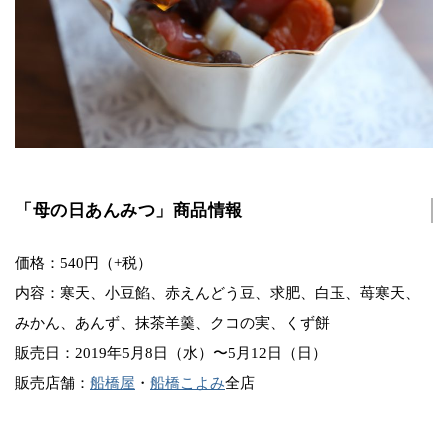
「母の日あんみつ」商品情報
価格：540円（+税）
内容：寒天、小豆餡、赤えんどう豆、求肥、白玉、苺寒天、
みかん、あんず、抹茶羊羹、クコの実、くず餅
販売日：2019年5月8日（水）〜5月12日（日）
販売店舗：
船橋屋
・
船橋こよみ
全店