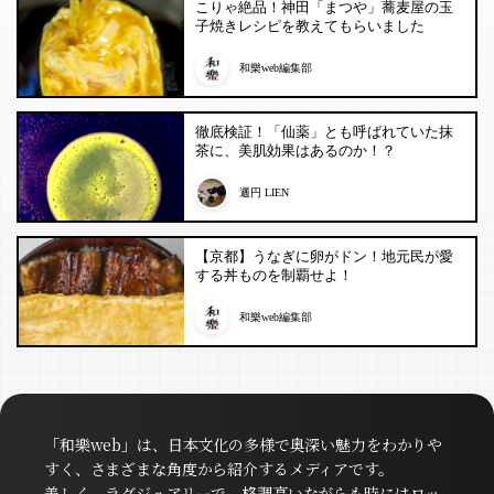
こりゃ絶品！神田「まつや」蕎麦屋の玉
子焼きレシピを教えてもらいました
和樂web編集部
徹底検証！「仙薬」とも呼ばれていた抹
茶に、美肌効果はあるのか！？
邐円 LIEN
【京都】うなぎに卵がドン！地元民が愛
する丼ものを制覇せよ！
和樂web編集部
「和樂web」は、日本文化の多様で奥深い魅力をわかりや
すく、さまざまな角度から紹介するメディアです。
美しく、ラグジュアリーで、格調高いながらも時にはロッ