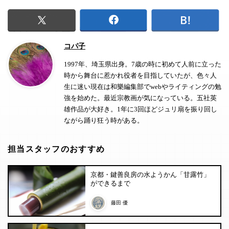
コパ子
1997年、埼玉県出身。7歳の時に初めて人前に立った
時から舞台に惹かれ役者を目指していたが、色々人
生に迷い現在は和樂編集部でwebやライティングの勉
強を始めた。最近宗教画が気になっている。五社英
雄作品が大好き。1年に3回ほどジュリ扇を振り回し
ながら踊り狂う時がある。
担当スタッフのおすすめ
京都・鍵善良房の水ようかん「甘露竹」
ができるまで
藤田 優