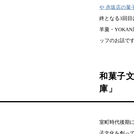
や 赤坂店の菓
終となる3回目
羊羹・YOKA
ッフのお話で
和菓子
庫」
室町時代後期に
子文化を創っ