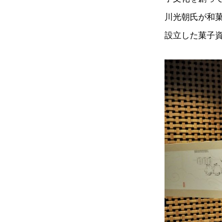
川光朝氏が和菓
設立した菓子