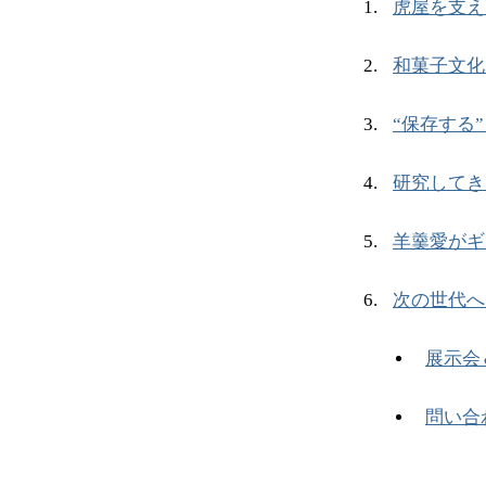
虎屋を支え
和菓子文化
“保存する
研究してき
羊羹愛がギ
次の世代へ
展示会
問い合