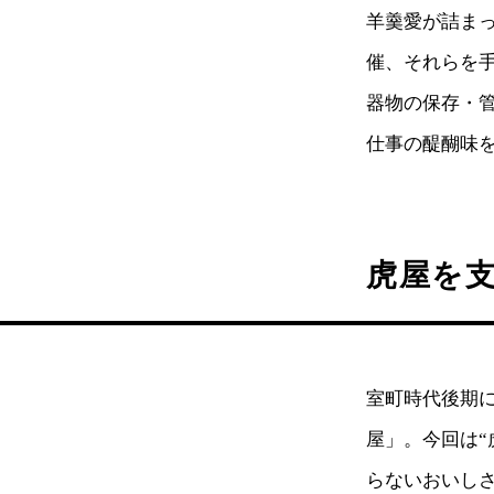
羊羹愛が詰まっ
催、それらを
器物の保存・
仕事の醍醐味
虎屋を
室町時代後期に
屋」。今回は“
らないおいし