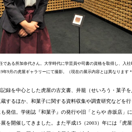
任である所加奈代さん。大学時代に学芸員や司書の資格を取得し、入社
019年9月の虎屋ギャラリーにて撮影。（現在の展示内容とは異なります
用記録を中心とした虎屋の古文書、井籠（せいろう・菓子を
収蔵するほか、和菓子に関する資料収集や調査研究などを行
も発信。学術誌『和菓子』の発行や旧「とらや 赤坂店」に
展を開催してきました。また平成15（2003）年には『虎