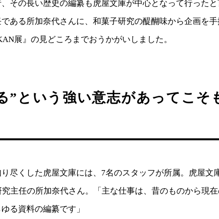
行、その長い歴史の編纂も虎屋文庫が中心となって行ったと
任である所加奈代さんに、和菓子研究の醍醐味から企画を手
KAN展』の見どころまでおうかがいしました。
する”という強い意志があってこそ
く
知り尽くした虎屋文庫には、7名のスタッフが所属。虎屋文
る研究主任の所加奈代さん。「主な仕事は、昔のものから現
らゆる資料の編纂です」