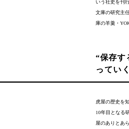
いう社史を刊
文庫の研究主
庫の羊羹・YO
“保存
ってい
虎屋の歴史を
10年目とな
屋のありとあ