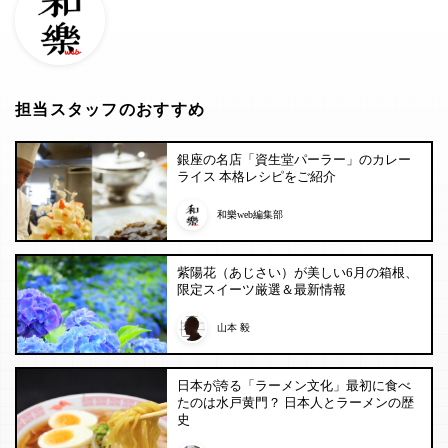
担当スタッフのおすすめ
銀座の名店「資生堂パーラー」のカレー
ライス 本格レシピをご紹介
和樂web編集部
紫陽花（あじさい）が美しい6月の箱根、
限定スイーツ厳選＆最新情報
山本 毅
日本が誇る「ラーメン文化」最初に食べ
たのは水戸黄門？ 日本人とラーメンの歴
史