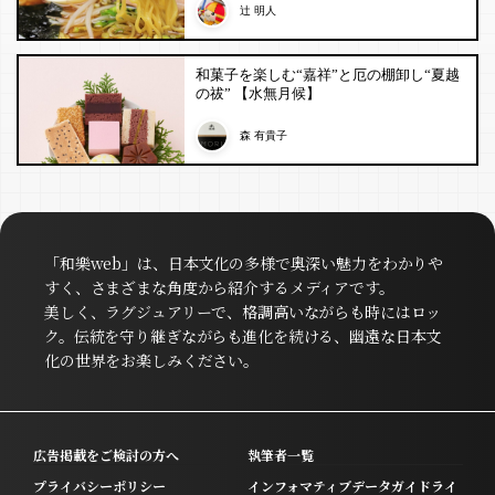
辻 明人
和菓子を楽しむ“嘉祥”と厄の棚卸し“夏越
の祓” 【水無月候】
森 有貴子
「和樂web」は、日本文化の多様で奥深い魅力をわかりや
すく、さまざまな角度から紹介するメディアです。
美しく、ラグジュアリーで、格調高いながらも時にはロッ
ク。伝統を守り継ぎながらも進化を続ける、幽遠な日本文
化の世界をお楽しみください。
広告掲載をご検討の方へ
執筆者一覧
プライバシーポリシー
インフォマティブデータガイドライ