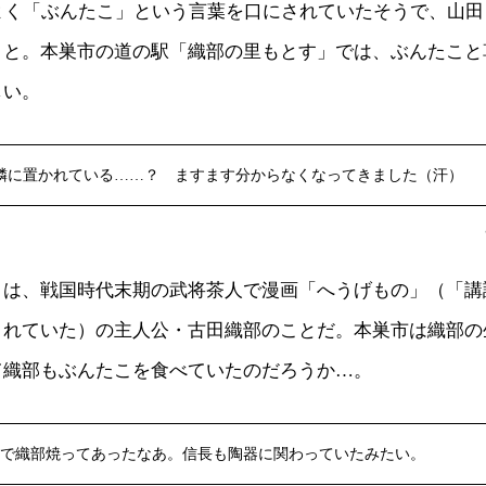
、よく「ぶんたこ」という言葉を口にされていたそうで、山
こと。本巣市の道の駅「織部の里もとす」では、ぶんたこと
しい。
隣に置かれている……？ ますます分からなくなってきました（汗）
とは、戦国時代末期の武将茶人で漫画「へうげもの」（「講
されていた）の主人公・古田織部のことだ。本巣市は織部の
て織部もぶんたこを食べていたのだろうか…。
で織部焼ってあったなあ。信長も陶器に関わっていたみたい。