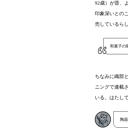
92歳）が昔
印象深いとの
売しているら
和菓子の
ちなみに織部
ニングで連載
いる。はたし
陶器