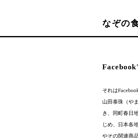
なぞの
Faceb
それはFace
山田泰珠（や
き、同町春日
じめ、日本各
やその関連商