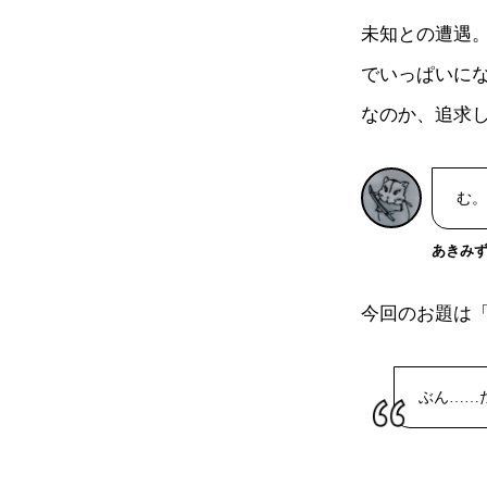
未知との遭遇
でいっぱいに
なのか、追求
む。
あきみ
今回のお題は「
ぶん……