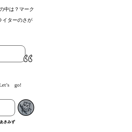
の中は？マーク
ライターのさが
s go!
あきみず