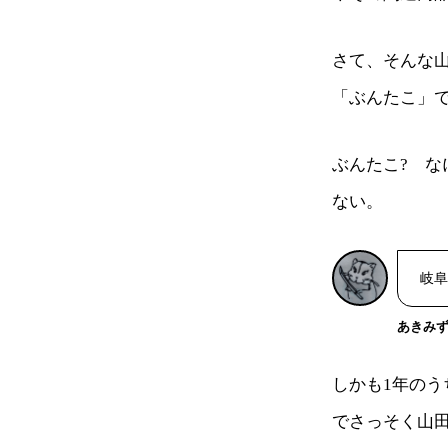
さて、そんな
「ぶんたこ」
ぶんたこ? 
ない。
岐阜
あきみ
しかも1年の
でさっそく山