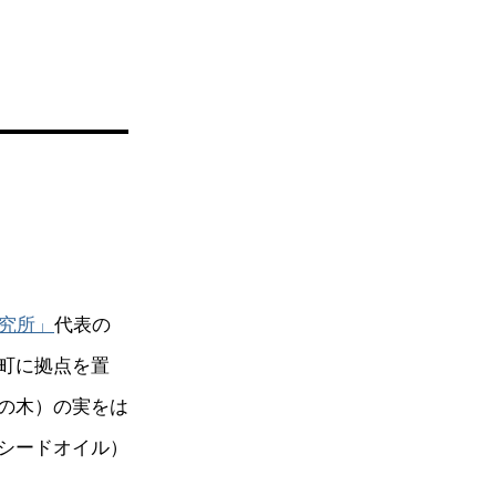
究所」
代表の
町に拠点を置
の木）の実をは
シードオイル）