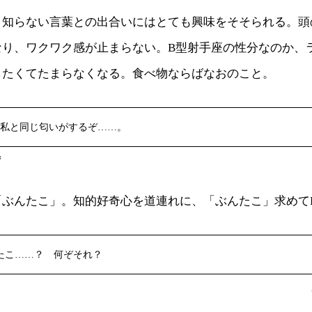
。知らない言葉との出合いにはとても興味をそそられる。頭
なり、ワクワク感が止まらない。B型射手座の性分なのか、
したくてたまらなくなる。食べ物ならばなおのこと。
私と同じ匂いがするぞ……。
ず
ぶんたこ」。知的好奇心を道連れに、「ぶんたこ」求めてLet’
たこ……？ 何ぞそれ？