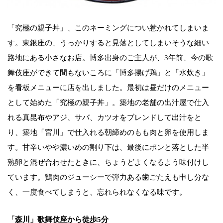
「究極の親子丼」、このネーミングについ惹かれてしまいま
す。東銀座の、うっかりすると見落としてしまいそうな細い
路地にある小さなお店。博多出身のご主人が、3年前、今の歌
舞伎座ができて間もないころに「博多揚げ鶏」と「水炊き」
を看板メニューに店を出しました。最初は昼だけのメニュー
として始めた「究極の親子丼」。築地の老舗の出汁屋で仕入
れる真昆布やアジ、サバ、カツオをブレンドして出汁をと
り、築地「宮川」で仕入れる朝締めのもも肉と卵を使用しま
す。甘辛いやや濃いめの割り下は、最後にポンと落とした半
熟卵と混ぜ合わせたときに、ちょうどよくなるよう味付けし
ています。鶏肉のジューシーで弾力ある歯ごたえも申し分な
く、一度食べてしまうと、忘れられなくなる味です。
「森川」歌舞伎座から徒歩5分