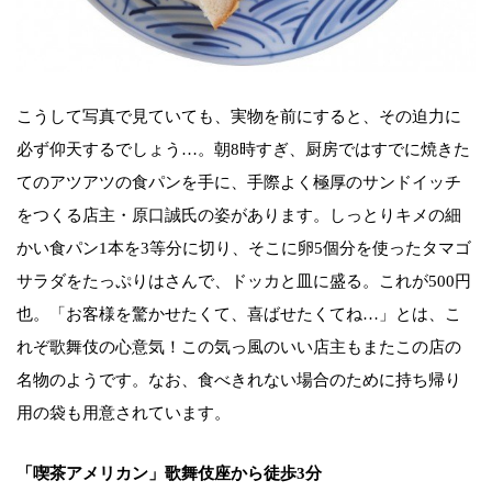
こうして写真で見ていても、実物を前にすると、その迫力に
必ず仰天するでしょう…。朝8時すぎ、厨房ではすでに焼きた
てのアツアツの食パンを手に、手際よく極厚のサンドイッチ
をつくる店主・原口誠氏の姿があります。しっとりキメの細
かい食パン1本を3等分に切り、そこに卵5個分を使ったタマゴ
サラダをたっぷりはさんで、ドッカと皿に盛る。これが500円
也。「お客様を驚かせたくて、喜ばせたくてね…」とは、こ
れぞ歌舞伎の心意気！この気っ風のいい店主もまたこの店の
名物のようです。なお、食べきれない場合のために持ち帰り
用の袋も用意されています。
「喫茶アメリカン」歌舞伎座から徒歩3分