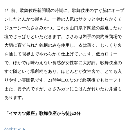
4年前、歌舞伎座新開場の時期に、歌舞伎座のすぐ脇にオープ
ンしたとんかつ屋さん。一番の人気はサクッとやわらかくて
ジューシーなささみかつ。これを山口県下関産の厳選したお
塩でさっぱりといただきます。ささみは岩手の契約養鶏場で
大切に育てられた銘柄のみを使用し、衣は薄く、じっくり火
を通して限界までやわらかく仕上げています。低カロリー
で、ほかでは味わえない食感が女性客に大好評。歌舞伎座の
すぐ隣という場所柄もあり、ほとんどが女性客で、とても入
りやすい雰囲気です。21時半L.O.なので終演後でもセーフ！
また、要予約ですが、ささみカツにごはんが付いたお弁当も
あります。
「イマカツ銀座」歌舞伎座から徒歩2分
公式サイト