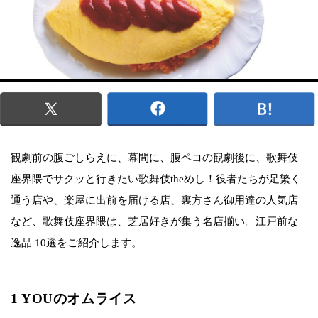
観劇前の腹ごしらえに、幕間に、腹ペコの観劇後に、歌舞伎
座界隈でサクッと行きたい歌舞伎theめし！役者たちが足繁く
通う店や、楽屋に出前を届ける店、裏方さん御用達の人気店
など、歌舞伎座界隈は、芝居好きが集う名店揃い。江戸前な
逸品 10選をご紹介します。
1 YOUのオムライス