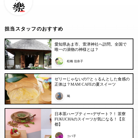
担当スタッフのおすすめ
愛知県あま市、萱津神社へ訪問。全国で
唯一の漬物の神様とは？
松橋 佳奈子
ゼリーじゃないの!?とぅるんとした食感の
正体は？MAM CAFEの夏スイーツ
鳩
日本茶ハーブティー×デザート？！ 茶寮
FUKUCHAのスイーツが気になる！【京
都】
コパ子