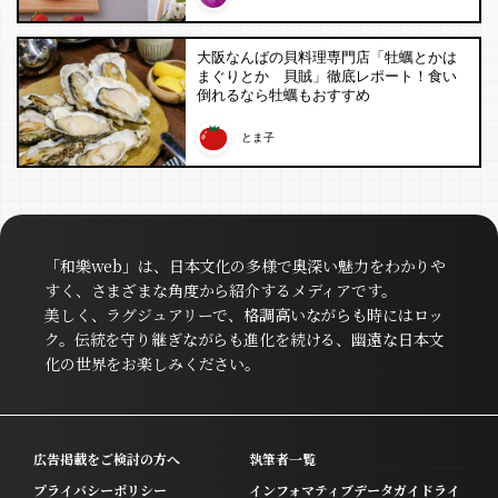
大阪なんばの貝料理専門店「牡蠣とかは
まぐりとか 貝賊」徹底レポート！食い
倒れるなら牡蠣もおすすめ
とま子
「和樂web」は、日本文化の多様で奥深い魅力をわかりや
すく、さまざまな角度から紹介するメディアです。
美しく、ラグジュアリーで、格調高いながらも時にはロッ
ク。伝統を守り継ぎながらも進化を続ける、幽遠な日本文
化の世界をお楽しみください。
広告掲載をご検討の方へ
執筆者一覧
プライバシーポリシー
インフォマティブデータガイドライ