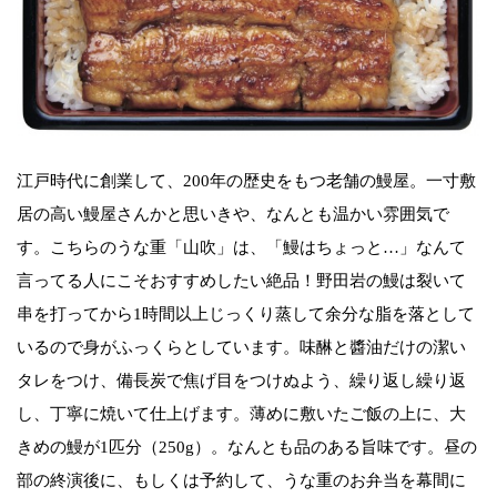
江戸時代に創業して、200年の歴史をもつ老舗の鰻屋。一寸敷
居の高い鰻屋さんかと思いきや、なんとも温かい雰囲気で
す。こちらのうな重「山吹」は、「鰻はちょっと…」なんて
言ってる人にこそおすすめしたい絶品！野田岩の鰻は裂いて
串を打ってから1時間以上じっくり蒸して余分な脂を落として
いるので身がふっくらとしています。味醂と醬油だけの潔い
タレをつけ、備長炭で焦げ目をつけぬよう、繰り返し繰り返
し、丁寧に焼いて仕上げます。薄めに敷いたご飯の上に、大
きめの鰻が1匹分（250g）。なんとも品のある旨味です。昼の
部の終演後に、もしくは予約して、うな重のお弁当を幕間に