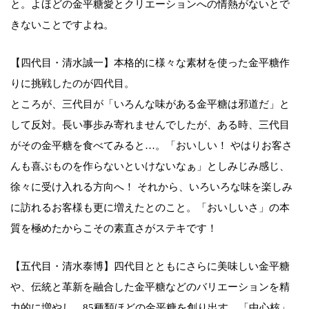
と。よほどの金平糖愛とクリエーションへの情熱がないとで
きないことですよね。
【四代目・清水誠一】本格的に様々な素材を使った金平糖作
りに挑戦したのが四代目。
ところが、三代目が「いろんな味がある金平糖は邪道だ」と
して反対。長い事歩み寄れませんでしたが、ある時、三代目
がその金平糖を食べてみると…。「おいしい！ やはりお客さ
んも喜ぶものを作らないといけないなぁ」としみじみ感じ、
徐々に受け入れる方向へ！ それから、いろいろな味を楽しみ
に訪れるお客様も更に増えたとのこと。「おいしいさ」の本
質を極めたからこその素直さがステキです！
【五代目・清水泰博】四代目とともにさらに美味しい金平糖
や、伝統と革新を融合した金平糖などのバリエーションを精
力的に増やし、85種類ほどの金平糖を創り出す。「中心核」