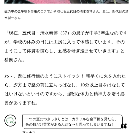
釜の中の金平糖を専用のコテでかき混ぜる五代目の清水泰博さん。奥は、四代目の清
水誠一さん
「現在、五代目・清水泰博（57）の息子が中学3年生なのです
が、学校の休みの日には工房に入って体感しています。その
ようにして体質を慣らし、五感を研ぎ澄ませていきます」と
猪飼さん。
わ～、既に修行僧のようにストイック！ 朝早くに火を入れた
ら、夕方まで釜の前に立ちっぱなし。10分以上目をはなして
はいけないというのですから、強靭な体力と精神力を培う必
要がありますね。
一つの窯につきっきりとは！カラフルな金平糖を見たら、
色の数だけ苦労があるんだな〜と思ってしまいますね！
アキナス