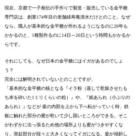
現在、京都で一子相伝の手作りで製造・販売している金平糖
専門店は、創業174年目の老舗緑寿庵清水だけとのこと。なぜ
なら、職人が基本的な金平糖が作れるようになるのに20年も
かかるのと、1種類作るのに14日～20日という時間もかかるか
らです。
それにしても、なぜ日本の金平糖にはイガがあるのでしょ
う？
完全には解明されていないとのことですが、
「基本的な金平糖の核となる『イラ粉（蒸して乾燥させたも
ち米を砕いた1ミリくらいの粒）』や、『姫あられ（小ぶりの
あられ）』などが 釜の内部を上から下へ転がっていく時、鉄
板に触れた部分の蜜が乾いて少し固いところができる。そこ
がわずかに出っ張るため他の場所よりも蜜がつきやすくな
り、突起部分が段々と大きくなってイガになる。釜が傾斜し