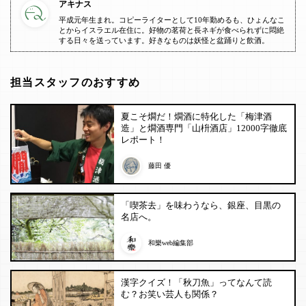
アキナス
平成元年生まれ。コピーライターとして10年勤めるも、ひょんなこ
とからイスラエル在住に。好物の茗荷と長ネギが食べられずに悶絶
する日々を送っています。好きなものは妖怪と盆踊りと飲酒。
担当スタッフのおすすめ
夏こそ燗だ！燗酒に特化した「梅津酒
造」と燗酒専門「山枡酒店」12000字徹底
レポート！
藤田 優
「喫茶去」を味わうなら、銀座、目黒の
名店へ。
和樂web編集部
漢字クイズ！「秋刀魚」ってなんて読
む？お笑い芸人も関係？