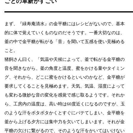
ごとの革新がすごい
まず、『緑寿庵清水』の金平糖にはレシピがないので、基本
的に体で覚えていくものなのだそうです。一番大切なのは、
釜の中で金平糖が転がる「音」を聞いて五感を使い見極める
こと。
猪飼さん曰く、「気温や天候によって、釜で転がる金平糖の
音を聞きながら、釜の角度と温度、蜜をかける量やタイミン
グ、それから、どこに蜜をかけるといいのかなど、金平糖が
要求してくることを見極めます。天気、気温、湿度によって
も変わる微妙な音の変化を感覚で感じ取るようです。それか
ら、工房内の温度は、高い時は60度近くになるのですが、玉
のような汗をボタボタかくとすぐにバテてしまい、金平糖を
釜から上げる夕方には集中力を欠いてしまいます。それが金
平糖の欠けに繋がるので、そのような汗をかいてはいけない