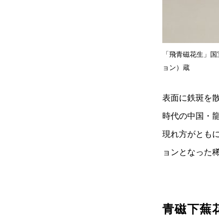
「飛青磁花生」国宝
ョン）蔵
表面に鉄斑を
時代の中国・
現れ方がとも
ョンとなった
青磁下蕪