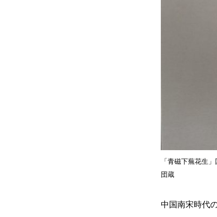
「青磁下蕪花生」国宝
団蔵
中国南宋時代