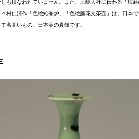
少しも損なわれていません。また、三嶋大社に伝わる「梅蒔
野々村仁清作「色絵雉香炉」「色絵藤花文茶壺」は、日本で
して名高いもの。日本美の真髄です。
生