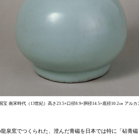
 南宋時代（13世紀）高さ23.5×口径8.9×胴径14.5×底径10.2㎝ ア
の龍泉窯でつくられた、澄んだ青磁を日本では特に「砧青磁