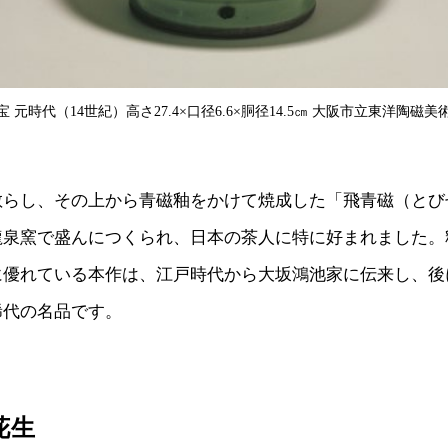
 元時代（14世紀）高さ27.4×口径6.6×胴径14.5㎝ 大阪市立東洋陶磁
散らし、その上から青磁釉をかけて焼成した「飛青磁（とび
龍泉窯で盛んにつくられ、日本の茶人に特に好まれました。
に優れている本作は、江戸時代から大坂鴻池家に伝来し、後
稀代の名品です。
花生