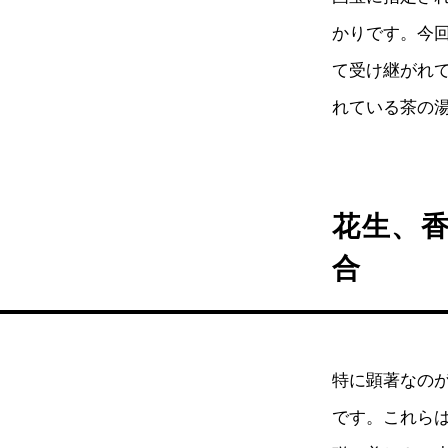
かりです。今
て受け継がれ
れている茶の
花生、
合
特に顕著なの
です。これら